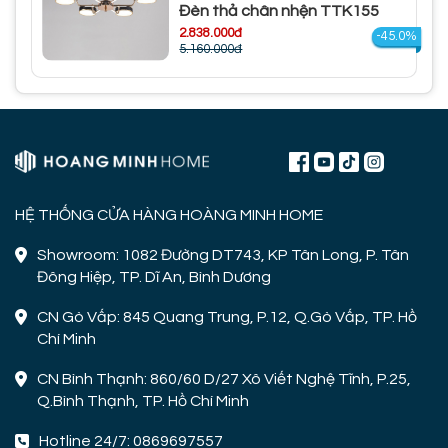
Đèn thả chân nhện TTK155
2.838.000đ
-45.0%
5.160.000đ
HỆ THỐNG CỬA HÀNG HOÀNG MINH HOME
Showroom: 1082 Đường DT743, KP Tân Long, P. Tân
Đông Hiệp, TP. Dĩ An, Bình Dương
CN Gò Vấp: 845 Quang Trung, P.12, Q.Gò Vấp, TP. Hồ
Chí Minh
CN Bình Thạnh: 860/60 D/27 Xô Viết Nghệ Tĩnh, P.25,
Q.Bình Thạnh, TP. Hồ Chí Minh
Hotline 24/7: 0869697557