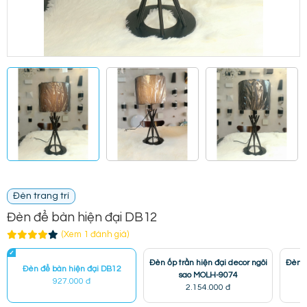
Đèn trang trí
Đèn để bàn hiện đại DB12
(Xem 1 đánh giá)
Đèn ốp trần hiện đại decor ngôi
Đèn m
Đèn để bàn hiện đại DB12
sao MOLH-9074
927.000 đ
2.154.000 đ