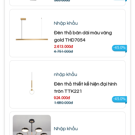
565.000đ
Nhập khẩu
Đèn thả bàn dài màu vàng
gold THD7054
2.613.000đ
-45.0%
4.751.000đ
nhập khẩu
Đèn thả thiết kế hiện đại hình
tròn TTK221
924.000đ
-45.0%
1.680.000đ
Nhập khẩu