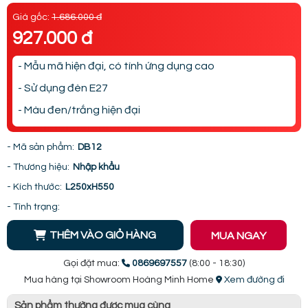
Giá gốc:
1.686.000 đ
927.000 đ
- Mẫu mã hiện đại, có tính ứng dụng cao
- Sử dụng đèn E27
- Màu đen/trắng hiện đại
- Mã sản phẩm:
DB12
- Thương hiệu:
Nhập khẩu
- Kích thước:
L250xH550
- Tình trạng:
THÊM VÀO GIỎ HÀNG
MUA NGAY
Gọi đặt mua:
0869697557
(8:00 - 18:30)
Mua hàng tại Showroom Hoàng Minh Home
Xem đường đi
Sản phẩm thường được mua cùng