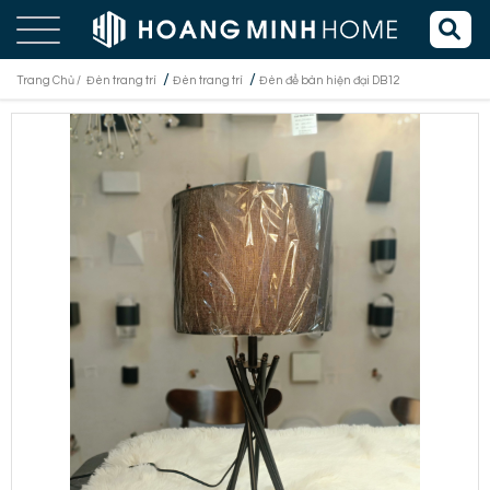
/
/
Trang Chủ /
Đèn trang trí
Đèn trang trí
Đèn để bàn hiện đại DB12