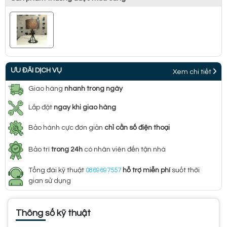
ƯU ĐÃI DỊCH VỤ
Xem chi tiết
Giao hàng
nhanh trong ngày
Lắp đặt
ngay khi giao hàng
Bảo hành cực đơn giản
chỉ cần số điện thoại
Bảo trì
trong 24h
có nhân viên đến tận nhà
Tổng đài kỹ thuật
0869697557
hỗ trợ miễn phí
suốt thời
gian sử dụng
Thông số kỹ thuật