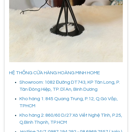
HỆ THỐNG CỬA HÀNG HOÀNG MINH HOME
Showroom: 1082 Đường DT743, KP Tân Long, P.
Tân Đông Hiệp, TP. Dĩ An, Bình Dương
Kho hàng 1: 845 Quang Trung, P.12, Q.Gò Vấp,
TPHCM
Kho hàng 2: 860/60 D/27 Xô Viết Nghệ Tĩnh, P.25,
Q.Bình Thạnh, TP.HCM
Hotline 24/7 :0987.194.292 - 08.6969.7557 ( zalo )