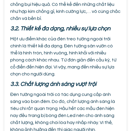
chống bụi hiệu quả. Có thể kể đến những chất liệu
như hợp kim chống gỉ, kính cường lực,… vô cùng chắc
chắn và bền bỉ.
3.2. Thiết kế đa dạng, nhiều sự lựa chọn
Một ưu điểm khác của đèn treo tường ngoài trời
chính là thiết kế đa dạng. Đèn tường sân vườn có
thể là hình tròn, hình vuông, hình khối với nhiều
phong cách khác nhau. Từ đơn giản đến cầu kỳ, từ
cổ điển đến hiện đại. Vì vậy, mang đến nhiều sự lựa
chọn cho người dùng.
3.3. Chất lượng ánh sáng vượt trội
Đèn tường ngoài trời có tác dụng cung cấp ánh
sáng vào ban đêm. Do đó, chất lượng ánh sáng là
tiêu chí rất quan trọng. Hầu hết các mẫu đèn hiện
nay đều trang bị bóng đèn Led nên cho ánh sáng
chất lượng, không chói lóa hay nhấp nháy. Vì thế,
không ảnh hưởng đến thị giác người nhìn.