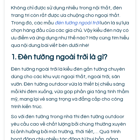
Không chỉ được sử dụng nhiều trong nội thất, đèn
trang trí còn rất được ưa chuộng cho ngoại thất.
Trong đó, các mẫu
đèn tường ngoài trời
luôn là sự lựa
chọn hàng đầu của các gia chủ. Vậy kiểu đèn này có
ưu điểm và ứng dụng như thế nào? Hãy cùng tìm hiểu
qua nội dung bài viết bên dưới nhé!
1. Đèn tường ngoài trời là gì?
Đèn tường ngoài trời là kiểu đèn gắn tường chuyên
dùng cho các khu vực ngoại thất, ngoài trời, sân
vườn. Đèn tường outdoor vừa là thiết bị chiếu sáng
mỗi khi đêm xuống, vừa góp phần gia tăng tính thẩm
mỹ, mang lại vẻ sang trọng và đẳng cấp cho công
trình kiến trúc.
So với đèn tường trong nhà thì đèn tường outdoor
yêu cầu cao về chất lượng bởi chúng thường xuyên
bị ảnh hưởng bởi môi trường, thời tiết,… Quá trình
hoạt động chịu nhiều tác động từ bụi bẩn, nắng