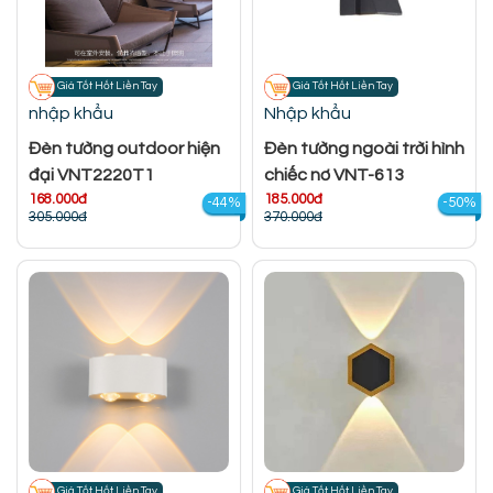
Giá Tốt Hốt Liền Tay
Giá Tốt Hốt Liền Tay
nhập khẩu
Nhập khẩu
Đèn tường outdoor hiện
Đèn tường ngoài trời hình
đại VNT2220T1
chiếc nơ VNT-613
168.000đ
185.000đ
-44%
-50%
305.000đ
370.000đ
Giá Tốt Hốt Liền Tay
Giá Tốt Hốt Liền Tay