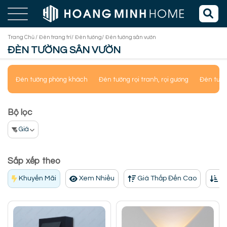
Trang Chủ /
Đèn trang trí/
Đèn tường/
Đèn tường sân vườn
ĐÈN TƯỜNG SÂN VƯỜN
Đèn tường phòng khách
Đèn tường rọi tranh, rọi gương
Đèn tườn
Bộ lọc
Giá
Sắp xếp theo
Khuyến Mãi
Xem Nhiều
Giá Thấp Đến Cao
Gi