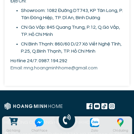
Địa Chỉ:
Showroom: 1082 Đường DT743, KP Tân Long, P.
Tân Đông Hiệp, TP. Dĩ An, Bình Dương
CN Gò Vấp: 845 Quang Trung, P.12, Q.Gò Vấp,
TP. Hồ Chí Minh
CN Bình Thạnh: 860/60 D/27 Xô Viết Nghệ Tĩnh,
P.25, Q.Bình Thạnh, TP. Hồ Chí Minh
Hotline 24/7: 0987.194.292
Email: mng.hoangminhhome@gmail.com
HỆ THỐNG CỬA HÀNG HOÀNG MINH HOME
Giỏ hàng
Chat Face
Zalo
Chỉ đường