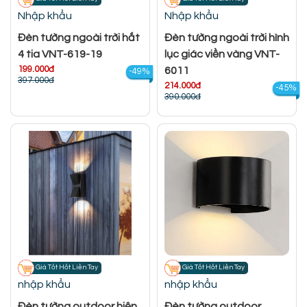
Nhập khẩu
Nhập khẩu
Đèn tường ngoài trời hắt
Đèn tường ngoài trời hình
4 tia VNT-619-19
lục giác viền vàng VNT-
199.000đ
6011
-49%
397.000đ
214.000đ
-45%
390.000đ
Giá Tốt Hốt Liền Tay
Giá Tốt Hốt Liền Tay
nhập khẩu
nhập khẩu
Đèn tường outdoor hiện
Đèn tường outdoor