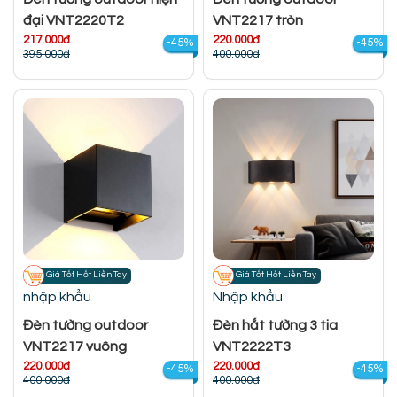
đại VNT2220T2
VNT2217 tròn
217.000đ
220.000đ
-45%
-45%
395.000đ
400.000đ
Giá Tốt Hốt Liền Tay
Giá Tốt Hốt Liền Tay
nhập khẩu
Nhập khẩu
Đèn tường outdoor
Đèn hắt tường 3 tia
VNT2217 vuông
VNT2222T3
220.000đ
220.000đ
-45%
-45%
400.000đ
400.000đ