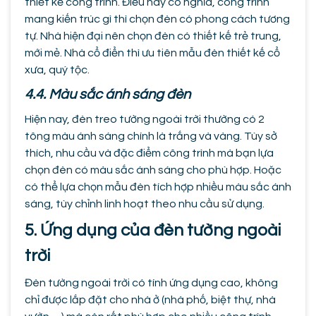
thiết kế công trình. Điều này có nghĩa, công trình
mang kiến trúc gì thì chọn đèn có phong cách tương
tự. Nhà hiện đại nên chọn đèn có thiết kế trẻ trung,
mới mẻ. Nhà cổ điển thì ưu tiên mẫu đèn thiết kế cổ
xưa, quý tộc.
4.4. Màu sắc ánh sáng đèn
Hiện nay, đèn treo tường ngoài trời thường có 2
tông màu ánh sáng chính là trắng và vàng. Tùy sở
thích, nhu cầu và đặc điểm công trình mà bạn lựa
chọn đèn có màu sắc ánh sáng cho phù hợp. Hoặc
có thể lựa chọn mẫu đèn tích hợp nhiều màu sắc ánh
sáng, tùy chỉnh linh hoạt theo nhu cầu sử dụng.
5. Ứng dụng của đèn tường ngoài
trời
Đèn tường ngoài trời có tính ứng dụng cao, không
chỉ được lắp đặt cho nhà ở (nhà phố, biệt thự, nhà