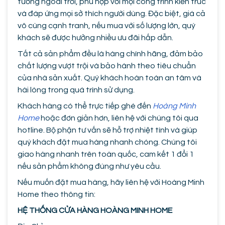
tường ngoài trời, phù hợp với mọi công trình kiến trúc
và đáp ứng mọi sở thích người dùng. Đặc biệt, giá cả
vô cùng cạnh tranh, nếu mua với số lượng lớn, quý
khách sẽ được hưởng nhiều ưu đãi hấp dẫn.
Tất cả sản phẩm đều là hàng chính hãng, đảm bảo
chất lượng vượt trội và bảo hành theo tiêu chuẩn
của nhà sản xuất. Quý khách hoàn toàn an tâm và
hài lòng trong quá trình sử dụng.
Khách hàng có thể trực tiếp ghé đến
Hoàng Minh
Home
hoặc đơn giản hơn, liên hệ với chúng tôi qua
hotline. Bộ phận tư vấn sẽ hỗ trợ nhiệt tình và giúp
quý khách đặt mua hàng nhanh chóng. Chúng tôi
giao hàng nhanh trên toàn quốc, cam kết 1 đổi 1
nếu sản phẩm không đúng như yêu cầu.
Nếu muốn đặt mua hàng, hãy liên hệ với Hoàng Minh
Home theo thông tin:
HỆ THỐNG CỬA HÀNG HOÀNG MINH HOME