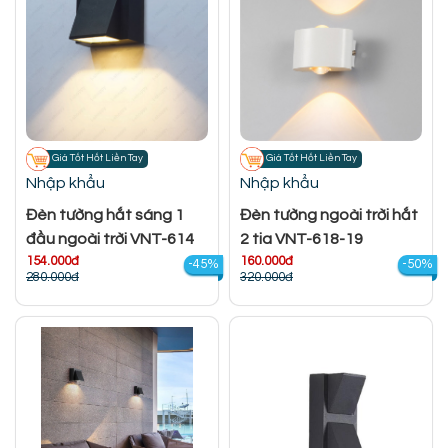
Giá Tốt Hốt Liền Tay
Giá Tốt Hốt Liền Tay
Nhập khẩu
Nhập khẩu
Đèn tường hắt sáng 1
Đèn tường ngoài trời hắt
đầu ngoài trời VNT-614
2 tia VNT-618-19
154.000đ
160.000đ
-45%
-50%
280.000đ
320.000đ