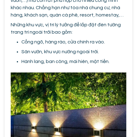
vườn,…) mà còn rất phù hợp cho nhiều công trình
khác nhau. Chẳng hạn như tòa nhà chung cư, nhà
hàng, khách sạn, quán cà phê, resort, homestay,…
Những khu vực, vị trí lý tưởng để lắp đặt đèn tường
trang trí ngoài trời bao gồm:
Cổng ngõ, hàng rào, cửa chính ra vào.
Sân vườn, khu vực nướng ngoài trời.
Hành lang, ban công, mái hiên, mặt tiền.