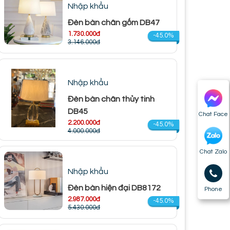
Nhập khẩu
Đèn bàn chân gốm DB47
1.730.000đ
-45.0%
3.146.000đ
Nhập khẩu
Đèn bàn chân thủy tinh
DB45
Chat Face
2.200.000đ
-45.0%
4.000.000đ
Chat Zalo
Nhập khẩu
Đèn bàn hiện đại DB8172
Phone
2.987.000đ
-45.0%
5.430.000đ