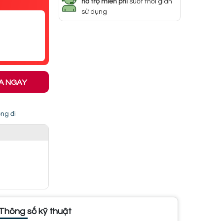
hỗ trợ miễn phí
suốt thời gian
sử dụng
A NGAY
ng đi
Thông số kỹ thuật