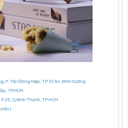
 P. Tân Đông Hiệp, TP. Dĩ An, Bình Dương
 Vấp, TPHCM
, P.25, Q.Bình Thạnh, TP.HCM
zalo )