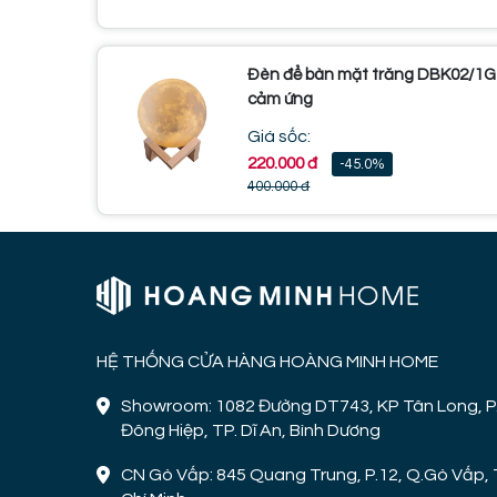
Đèn để bàn mặt trăng DBK02/1G
cảm ứng
Giá sốc:
220.000 đ
-45.0%
400.000 đ
HỆ THỐNG CỬA HÀNG HOÀNG MINH HOME
Showroom: 1082 Đường DT743, KP Tân Long, P
Đông Hiệp, TP. Dĩ An, Bình Dương
CN Gò Vấp: 845 Quang Trung, P.12, Q.Gò Vấp, 