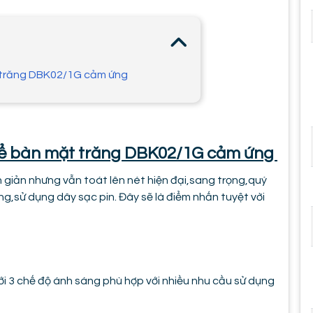
t trăng DBK02/1G cảm ứng
 để bàn mặt trăng DBK02/1G cảm ứng
giản nhưng vẫn toát lên nét hiện đại,sang trọng,quý
g,sử dụng dây sạc pin. Đây sẽ là điểm nhấn tuyệt vời
 3 chế độ ánh sáng phù hợp với nhiều nhu cầu sử dụng