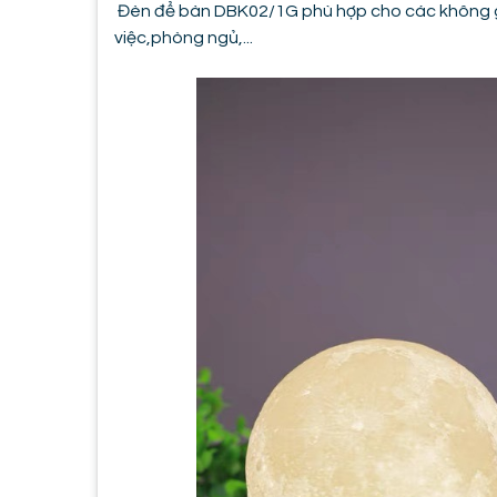
Đèn để bàn DBK02/1G phù hợp cho các không g
việc,phòng ngủ,...