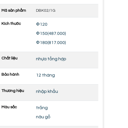
Mã sản phẩm
DBK02/1G
Kích thước
Φ120
Φ150(487.000)
Φ180(817.000)
Chất liệu
nhựa tổng hợp
Bảo hành
12 tháng
Thương hiệu
nhập khẩu
Màu sắc
trắng
nâu gỗ