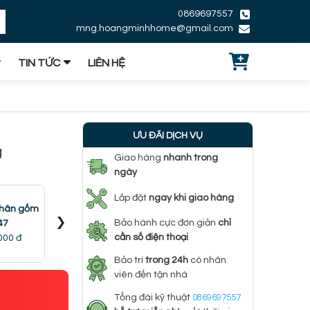
0869697557
mng.hoangminhhome@gmail.com
TIN TỨC
LIÊN HỆ
ƯU ĐÃI DỊCH VỤ
g
Giao hàng
nhanh trong
ngày
Lắp đặt
ngay khi giao hàng
chân gốm
Đèn bàn chân thủy
Đèn bàn hiện đại
Đèn bàn 
›
Bảo hành cực đơn giản
chỉ
47
tinh DB45
DB8172
D
cần số điện thoại
000 đ
2.200.000 đ
2.987.000 đ
2.200
Bảo trì
trong 24h
có nhân
viên đến tận nhà
Tổng đài kỹ thuật
0869697557