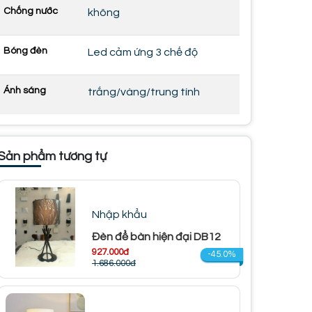
Chống nước
không
Bóng đèn
Led cảm ứng 3 chế độ
Ánh sáng
trắng/vàng/trung tính
Sản phẩm tương tự
Nhập khẩu
Đèn để bàn hiện đại DB12
927.000đ
-45.0%
1.686.000đ