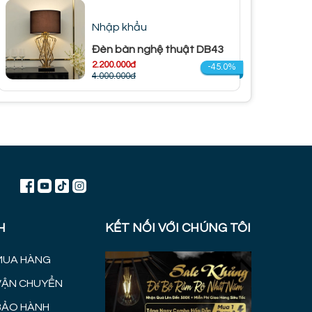
Nhập khẩu
Đèn bàn nghệ thuật DB43
2.200.000đ
-45.0%
4.000.000đ
H
KẾT NỐI VỚI CHÚNG TÔI
MUA HÀNG
VẬN CHUYỂN
BẢO HÀNH