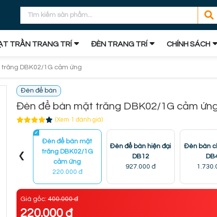
T TRẦN TRANG TRÍ
ĐÈN TRANG TRÍ
CHÍNH SÁCH
 trăng DBK02/1G cảm ứng
Đèn để bàn
Đèn để bàn mặt trăng DBK02/1G cảm ứn
(Xem 1 đánh giá)
Đèn để bàn mặt
Đèn để bàn hiện đại
Đèn bàn 
‹
trăng DBK02/1G
DB12
DB
cảm ứng
927.000 đ
1.730.
220.000 đ
Giá gốc:
400.000 đ
220.000 đ