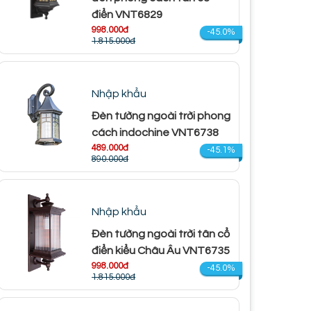
điển VNT6829
998.000đ
-45.0%
1.815.000đ
Nhập khẩu
Đèn tường ngoài trời phong
cách indochine VNT6738
489.000đ
-45.1%
890.000đ
Nhập khẩu
Đèn tường ngoài trời tân cổ
điển kiểu Châu Âu VNT6735
998.000đ
-45.0%
1.815.000đ