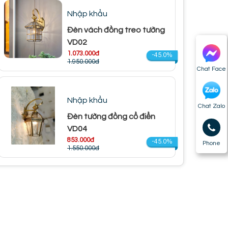
Nhập khẩu
Đèn vách đồng treo tường
VD02
1.073.000đ
-45.0%
1.950.000đ
Chat Face
Nhập khẩu
Chat Zalo
Đèn tường đồng cổ điển
VD04
853.000đ
-45.0%
Phone
1.550.000đ