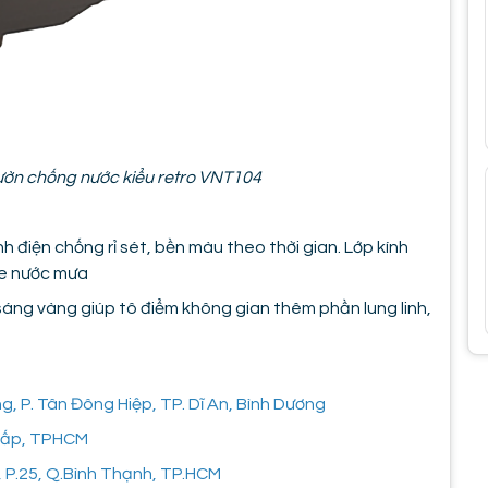
ườn chống nước kiểu retro VNT104
h điện chống rỉ sét, bền màu theo thời gian. Lớp kính
he nước mưa
áng vàng giúp tô điểm không gian thêm phần lung linh,
 P. Tân Đông Hiệp, TP. Dĩ An, Bình Dương
 Vấp, TPHCM
, P.25, Q.Bình Thạnh, TP.HCM