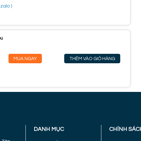
zalo )
ểu
MUA NGAY
THÊM VÀO GIỎ HÀNG
DANH MỤC
CHÍNH SÁC