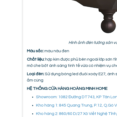
Hình ảnh đèn tường sân v
Màu sắc:
màu nâu đen
Chất liệu:
hợp kim được phủ bên ngoài lớp sơn tĩn
mờ che bớt ánh sáng tinh tế vừa có nhiệm vụ c
Loại đèn:
Sử dụng bóng led đuôi xoáy E27, ánh s
ấm cúng
HỆ THỐNG CỬA HÀNG HOÀNG MINH HOME
Showroom: 1082 Đường DT743, KP Tân Long,
Kho hàng 1: 845 Quang Trung, P.12, Q.Gò
Kho hàng 2: 860/60 D/27 Xô Viết Nghệ Tĩnh