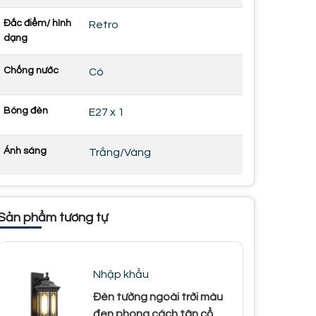
Đắc điểm/ hình
Retro
dạng
Chống nước
Có
Bóng đèn
E27 x 1
Ánh sáng
Trắng/Vàng
Sản phẩm tương tự
Nhập khẩu
Đèn tường ngoài trời màu
đen phong cách tân cổ