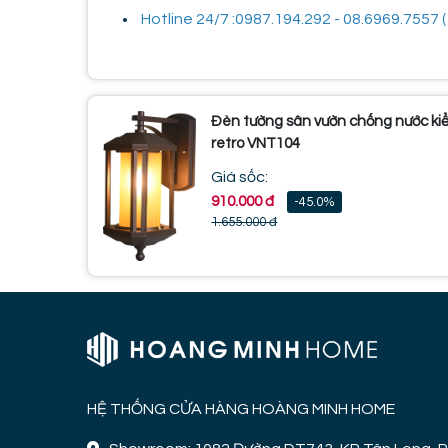
Hotline 24/7 :0987.194.292 - 08.6969.7557 ( 
Đèn tường sân vườn chống nước ki
retro VNT104
Giá sốc:
910.000 đ
-45.0%
1.655.000 đ
HỆ THỐNG CỬA HÀNG HOÀNG MINH HOME