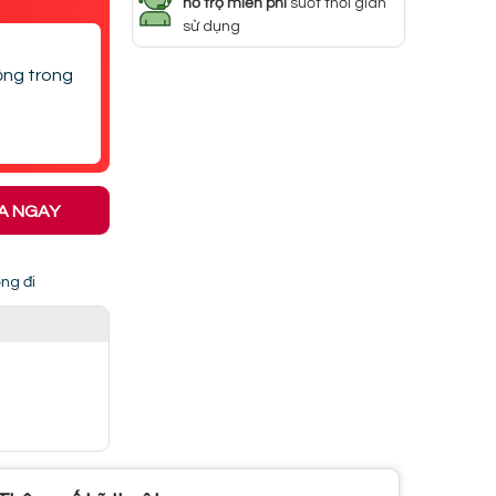
hỗ trợ miễn phí
suốt thời gian
sử dụng
iống trong
A NGAY
ng đi