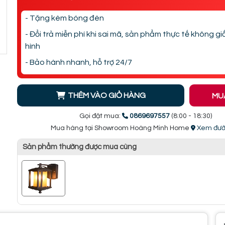
- Tặng kèm bóng đèn
- Đổi trả miễn phí khi sai mã, sản phẩm thực tế không g
hình
- Bảo hành nhanh, hỗ trợ 24/7
THÊM VÀO GIỎ HÀNG
MU
Gọi đặt mua:
0869697557
(8:00 - 18:30)
Mua hàng tại Showroom Hoàng Minh Home
Xem đườ
Sản phẩm thường được mua cùng