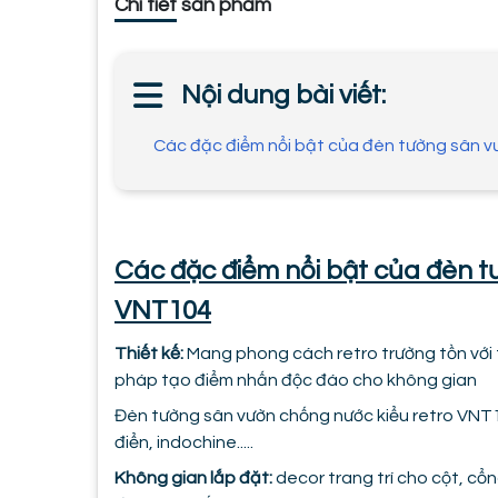
Chi tiết sản phẩm
Nội dung bài viết:
Các đặc điểm nổi bật của đèn tường sân v
Các đặc điểm nổi bật của đèn t
VNT104
Thiết kế:
Mang phong cách retro trường tồn với th
pháp tạo điểm nhấn độc đáo cho không gian
Đèn tường sân vườn chống nước kiểu retro VNT10
điển, indochine.....
Không gian lắp đặt:
decor trang trí cho cột, cổn