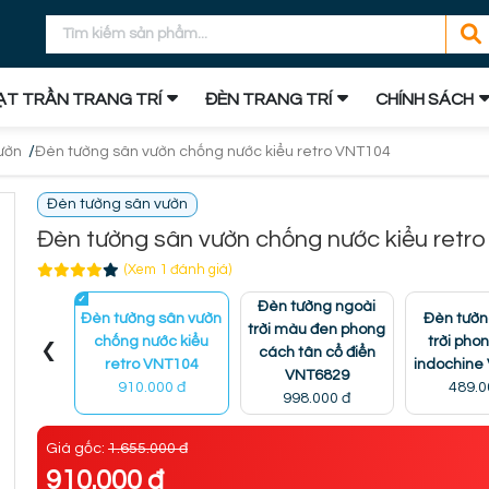
T TRẦN TRANG TRÍ
ĐÈN TRANG TRÍ
CHÍNH SÁCH
/
ườn
Đèn tường sân vườn chống nước kiểu retro VNT104
Đèn tường sân vườn
Đèn tường sân vườn chống nước kiểu retr
(Xem 1 đánh giá)
Đèn tường ngoài
Đèn tường sân vườn
Đèn tườn
trời màu đen phong
‹
chống nước kiểu
trời pho
cách tân cổ điển
retro VNT104
indochine
VNT6829
910.000 đ
489.0
998.000 đ
Giá gốc:
1.655.000 đ
910.000 đ