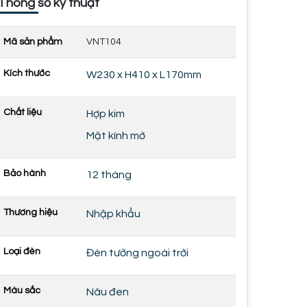
Thông số kỹ thuật
Mã sản phẩm
VNT104
Kích thước
W230 x H410 x L170mm
Chất liệu
Hợp kim
Mặt kính mờ
Bảo hành
12 tháng
Thương hiệu
Nhập khẩu
Loại đèn
Đèn tường ngoài trời
Màu sắc
Nâu đen