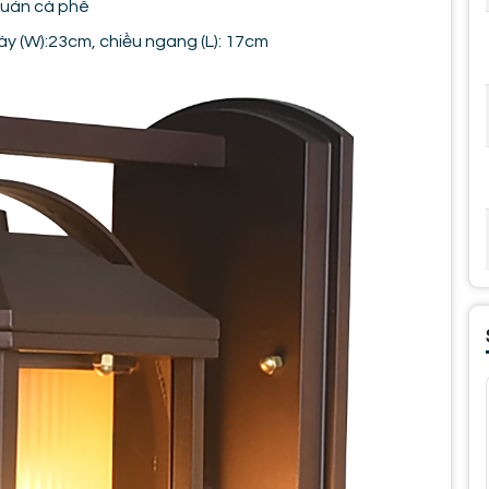
quán cà phê
ày (W):23cm, chiều ngang (L): 17cm