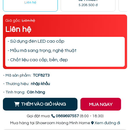
Liên hệ
5.208.500 đ
Giá gốc:
Liên hệ
Liên hệ
- Sử dụng đèn LED cao cấp
- Mẫu mã sang trọng, nghệ thuật
- Chất liệu cao cấp, bền, đẹp
- Mã sản phẩm:
TCF82T3
- Thương hiệu:
nhập khẩu
- Tình trạng:
Còn hàng
THÊM VÀO GIỎ HÀNG
MUA NGAY
Gọi đặt mua:
0869697557
(8:00 - 18:30)
Mua hàng tại Showroom Hoàng Minh Home
Xem đường đi