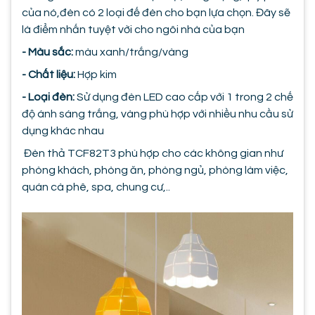
của nó,đèn có 2 loại đế đèn cho bạn lựa chọn. Đây sẽ
là điểm nhấn tuyệt vời cho ngôi nhà của bạn
- Màu sắc:
màu xanh/trắng/vàng
- Chất liệu:
Hợp kim
- Loại đèn:
Sử dụng đèn LED cao cấp với 1 trong 2 chế
độ ánh sáng trắng, vàng phù hợp với nhiều nhu cầu sử
dụng khác nhau
Đèn thả TCF82T3 phù hợp cho các không gian như
phòng khách, phòng ăn, phòng ngủ, phòng làm việc,
quán cà phê, spa, chung cư,..