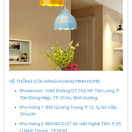
HỆ THỐNG CỬA HÀNG HOÀNG MINH HOME
Showroom: 1082 Đường DT743, KP Tân Long, P.
Tân Đông Hiệp, TP. Dĩ An, Bình Dương
Kho hàng 1: 845 Quang Trung, P.12, Q.Gò Vấp,
TPHCM
Kho hàng 2: 860/60 D/27 Xô Viết Nghệ Tĩnh, P.25,
Q.Bình Thạnh, TP.HCM