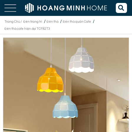
/
/
/
Trang Chủ /
Đèn trang trí
Đèn thả
Đèn thả quán Cafe
Đèn thả cafe hiện đại TCF82T3