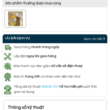
Sản phẩm thường được mua cùng
ƯU ĐÃI DỊCH VỤ
Xem chi tiết
Giao hàng
nhanh trong ngày
Lắp đặt
ngay khi giao hàng
Bảo hành cực đơn giản
chỉ cần số điện thoại
Bảo trì
trong 24h
có nhân viên đến tận nhà
Tổng đài kỹ thuật
0869697557
hỗ trợ miễn phí
suốt thời
gian sử dụng
Thông số kỹ thuật