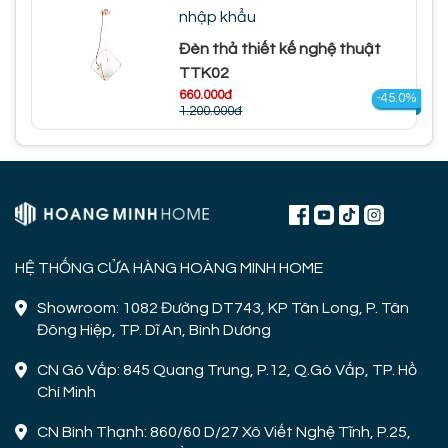
nhập khẩu
Đèn thả thiết kế nghệ thuật
TTK02
660.000đ
-45.0%
1.200.000đ
HỆ THỐNG CỬA HÀNG HOÀNG MINH HOME
Showroom: 1082 Đường DT743, KP Tân Long, P. Tân
Đông Hiệp, TP. Dĩ An, Bình Dương
CN Gò Vấp: 845 Quang Trung, P.12, Q.Gò Vấp, TP. Hồ
Chí Minh
CN Bình Thạnh: 860/60 D/27 Xô Viết Nghệ Tĩnh, P.25,