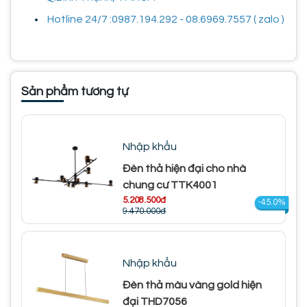
Hotline 24/7 :0987.194.292 - 08.6969.7557 ( zalo )
Sản phẩm tương tự
Nhập khẩu
Đèn thả hiện đại cho nhà
chung cư TTK4001
5.208.500đ
-45.0%
9.470.000đ
Nhập khẩu
Đèn thả màu vàng gold hiện
đại THD7056