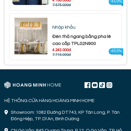
4.166.000đ
-45.0%
7.575.000đ
Nhập khẩu
Đèn thả ngang bằng pha lê
cao cấp TPL02N900
4.243.000đ
-45.0%
7.715.000đ
HỆ THỐNG CỬA HÀNG HOÀNG MINH HOME
Showroom: 1082 Đường DT743, KP Tân Long, P. Tân
Đông Hiệp, TP. Dĩ An, Bình Dương
CN Gò Vấp: 845 Quang Trung, P.12, Q.Gò Vấp, TP. Hồ