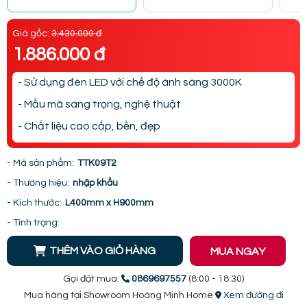
Giá gốc:
3.430.000 đ
1.886.000 đ
- Sử dụng đèn LED với chế độ ánh sáng 3000K
- Mẫu mã sang trọng, nghệ thuật
- Chất liệu cao cấp, bền, đẹp
- Mã sản phẩm:
TTK09T2
- Thương hiệu:
nhập khẩu
- Kích thước:
L400mm x H900mm
- Tình trạng:
THÊM VÀO GIỎ HÀNG
MUA NGAY
Gọi đặt mua:
0869697557
(8:00 - 18:30)
Mua hàng tại Showroom Hoàng Minh Home
Xem đường đi