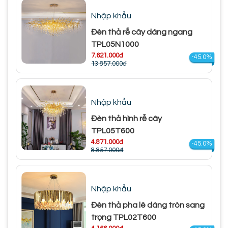
Nhập khẩu
Đèn thả rễ cây dáng ngang
TPL05N1000
7.621.000đ
-45.0%
13.857.000đ
Nhập khẩu
Đèn thả hình rễ cây
TPL05T600
4.871.000đ
-45.0%
8.857.000đ
Nhập khẩu
Đèn thả pha lê dáng tròn sang
trọng TPL02T600