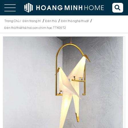
/
/
/
Trang Chủ /
Đèn trang trí
Đèn thả
Đèn thả nghệ thuật
Đèn thả thiết kế hai con chim hạc TTK09T2