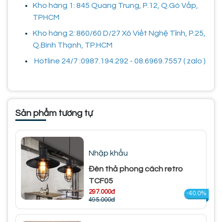
Kho hàng 1: 845 Quang Trung, P.12, Q.Gò Vấp,
TPHCM
Kho hàng 2: 860/60 D/27 Xô Viết Nghệ Tĩnh, P.25,
Q.Bình Thạnh, TP.HCM
Hotline 24/7 :0987.194.292 - 08.6969.7557 ( zalo )
Sản phẩm tương tự
Nhập khẩu
Đèn thả phong cách retro
TCF05
297.000đ
-40.0%
495.000đ