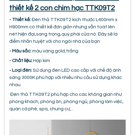
thiết kế 2 con chim hạc TTK09T2
- Thiết kế:
Đèn thả TTK09T2 kích thước L400mm x
H900mm có thiết kế đơn giản nhưng vẫn toát lên
nét hiện đại,sang trọng,quý phái của nó. Đây sẽ là
điểm nhấn tuyệt vời cho ngôi nhà của bạn
- Màu sắc:
màu vàng gold,trắng
- Chất liệu:
Hợp kim
- Loại đèn:
Sử dụng đèn LED cao cấp với chế độ ánh
sáng 3000K phù hợp với nhiều nhu cầu sử dụng khác
nhau
Đèn thả TTK09T2 phù hợp cho các không gian như
phòng khách, phòng ăn, phòng ngủ, phòng làm việc,
quán cà phê, spa, chung cư,..