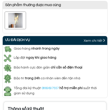
Sản phẩm thường được mua cùng
ƯU ĐÃI DỊCH VỤ
Xem chi tiết
Giao hàng
nhanh trong ngày
Lắp đặt
ngay khi giao hàng
Bảo hành cực đơn giản
chỉ cần số điện thoại
Bảo trì
trong 24h
có nhân viên đến tận nhà
Tổng đài kỹ thuật
0869697557
hỗ trợ miễn phí
suốt thời
gian sử dụng
Thông số kỹ thuật