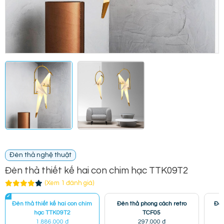
Đèn thả nghệ thuật
Đèn thả thiết kế hai con chim hạc TTK09T2
(Xem 1 đánh giá)
Đèn thả thiết kế hai con chim
Đèn thả phong cách retro
Đèn
hạc TTK09T2
TCF05
1.886.000 đ
297.000 đ