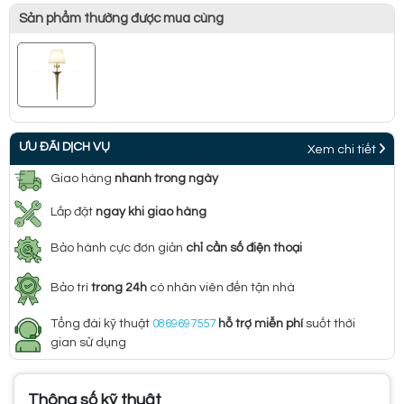
Sản phẩm thường được mua cùng
ƯU ĐÃI DỊCH VỤ
Xem chi tiết
Giao hàng
nhanh trong ngày
Lắp đặt
ngay khi giao hàng
Bảo hành cực đơn giản
chỉ cần số điện thoại
Bảo trì
trong 24h
có nhân viên đến tận nhà
Tổng đài kỹ thuật
0869697557
hỗ trợ miễn phí
suốt thời
gian sử dụng
Thông số kỹ thuật