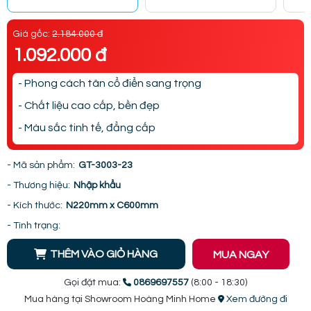
Giá gốc:
2.184.000 đ
1.092.000 đ
- Phong cách tân cổ điển sang trọng
- Chất liệu cao cấp, bền đẹp
- Màu sắc tinh tế, đẳng cấp
- Mã sản phẩm:
GT-3003-23
- Thương hiệu:
Nhập khẩu
- Kích thước:
N220mm x C600mm
- Tình trạng:
THÊM VÀO GIỎ HÀNG
MUA NGAY
Gọi đặt mua:
0869697557
(8:00 - 18:30)
Mua hàng tại Showroom Hoàng Minh Home
Xem đường đi