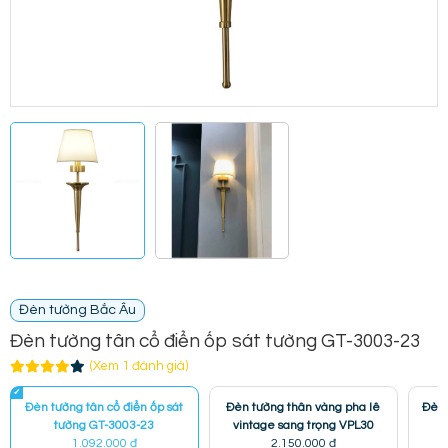
Đèn tường Bắc Âu
Đèn tường tân cổ điển ốp sát tường GT-3003-23
(Xem 1 đánh giá)
Đèn tường tân cổ điển ốp sát
Đèn tường thân vàng pha lê
Đèn 
tường GT-3003-23
vintage sang trọng VPL30
1.092.000 đ
2.150.000 đ