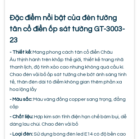
Đặc điểm nổi bật của đèn tường
tân cổ điển ốp sát tường GT-3003-
23
- Thiết kế:
Mang phong cách tân cổ điển Châu
Âu thịnh hành trên khắp thế giới, thiết kế trang nhã
thanh lịch, độ tinh xảo cao nhưng không quá cầu kì.
Chao đèn vải bố ốp sát tường che bớt ánh sáng tinh
tế, thân đèn dài tô điểm không gian thêm phần xa
hoa lộng lẫy
- Màu sắc:
Màu vàng đồng copper sang trọng, đẳng
cấp
- Chất liệu:
Hợp kim sơn tĩnh điện hạn chế bám bụi, dễ
dàng lau chùi. Chao đèn vải bố
- Loại đèn:
Sử dụng bóng đèn led E14 có độ bền cao