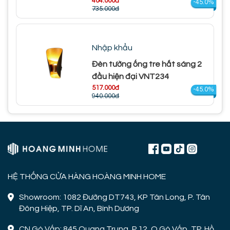
404.000đ
-45.0%
735.000đ
Nhập khẩu
Đèn tường ống tre hắt sáng 2
đầu hiện đại VNT234
517.000đ
-45.0%
940.000đ
HỆ THỐNG CỬA HÀNG HOÀNG MINH HOME
Showroom: 1082 Đường DT743, KP Tân Long, P. Tân
Đông Hiệp, TP. Dĩ An, Bình Dương
CN Gò Vấp: 845 Quang Trung, P.12, Q.Gò Vấp, TP. Hồ