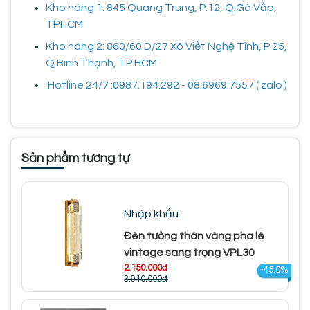
Kho hàng 1: 845 Quang Trung, P.12, Q.Gò Vấp,
TPHCM
Kho hàng 2: 860/60 D/27 Xô Viết Nghệ Tĩnh, P.25,
Q.Bình Thạnh, TP.HCM
Hotline 24/7 :0987.194.292 - 08.6969.7557 ( zalo )
Sản phẩm tương tự
Nhập khẩu
Đèn tường thân vàng pha lê
vintage sang trọng VPL30
2.150.000đ
-45.0%
3.910.000đ