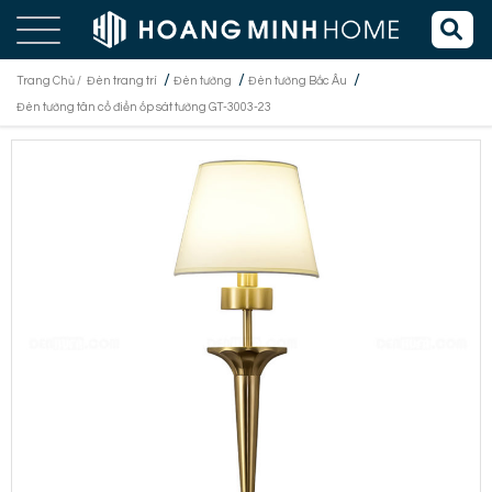
/
/
/
Trang Chủ /
Đèn trang trí
Đèn tường
Đèn tường Bắc Âu
Đèn tường tân cổ điển ốp sát tường GT-3003-23