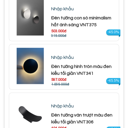
Nhập khẩu
Đèn tường con sò minimalism
hắt ánh sáng VNT375
503.000đ
-45.0%
915.000đ
Nhập khẩu
Đèn tường hình tròn màu đen
kiểu tối giản VNT341
597.000đ
-45.5%
1.095.000đ
Nhập khẩu
Đèn tường ván trượt màu đen
kiểu tối giản VNT306