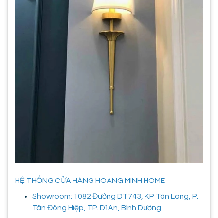
HỆ THỐNG CỬA HÀNG HOÀNG MINH HOME
Showroom: 1082 Đường DT743, KP Tân Long, P.
Tân Đông Hiệp, TP. Dĩ An, Bình Dương