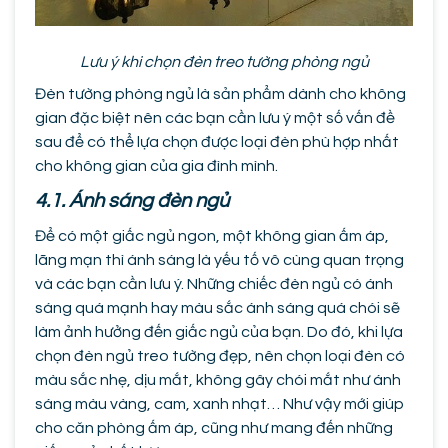
Lưu ý khi chọn đèn treo tường phòng ngủ
Đèn tường phòng ngủ là sản phẩm dành cho không
gian đặc biệt nên các bạn cần lưu ý một số vấn đề
sau để có thể lựa chọn được loại đèn phù hợp nhất
cho không gian của gia đình mình.
4.1. Ánh sáng đèn ngủ
Để có một giấc ngủ ngon, một không gian ấm áp,
lãng mạn thì ánh sáng là yếu tố vô cùng quan trọng
và các bạn cần lưu ý. Những chiếc đèn ngủ có ánh
sáng quá mạnh hay màu sắc ánh sáng quá chói sẽ
làm ảnh hưởng đến giấc ngủ của bạn. Do đó, khi lựa
chọn đèn ngủ treo tường đẹp, nên chọn loại đèn có
màu sắc nhẹ, dịu mắt, không gây chói mắt như ánh
sáng màu vàng, cam, xanh nhạt… Như vậy mới giúp
cho căn phòng ấm áp, cũng như mang đến những