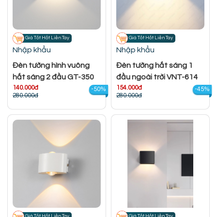
Giá Tốt Hốt Liền Tay
Giá Tốt Hốt Liền Tay
Nhập khẩu
Nhập khẩu
Đèn tường hình vuông
Đèn tường hắt sáng 1
hắt sáng 2 đầu GT-350
đầu ngoài trời VNT-614
140.000đ
154.000đ
-50%
-45%
280.000đ
280.000đ
Giá Tốt Hốt Liền Tay
Giá Tốt Hốt Liền Tay