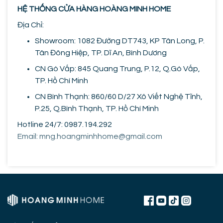
HỆ THỐNG CỬA HÀNG HOÀNG MINH HOME
Địa Chỉ:
Showroom: 1082 Đường DT743, KP Tân Long, P.
Tân Đông Hiệp, TP. Dĩ An, Bình Dương
CN Gò Vấp: 845 Quang Trung, P.12, Q.Gò Vấp,
TP. Hồ Chí Minh
CN Bình Thạnh: 860/60 D/27 Xô Viết Nghệ Tĩnh,
P.25, Q.Bình Thạnh, TP. Hồ Chí Minh
Hotline 24/7: 0987.194.292
Email: mng.hoangminhhome@gmail.com