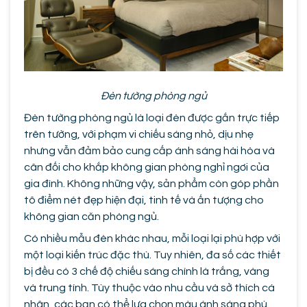
Đèn tường phòng ngủ
Đèn tường phòng ngủ là loại đèn được gắn trực tiếp
trên tường, với phạm vi chiếu sáng nhỏ, dịu nhẹ
nhưng vẫn đảm bảo cung cấp ánh sáng hài hòa và
cân đối cho khắp không gian phòng nghỉ ngơi của
gia đình. Không những vậy, sản phẩm còn góp phần
tô điểm nét đẹp hiện đại, tinh tế và ấn tượng cho
không gian căn phòng ngủ.
Có nhiều mẫu đèn khác nhau, mỗi loại lại phù hợp với
một loại kiến trúc đặc thù. Tuy nhiên, đa số các thiết
bị đều có 3 chế độ chiếu sáng chính là trắng, vàng
và trung tính. Tùy thuộc vào nhu cầu và sở thích cá
nhân, các bạn có thể lựa chọn màu ánh sáng phù