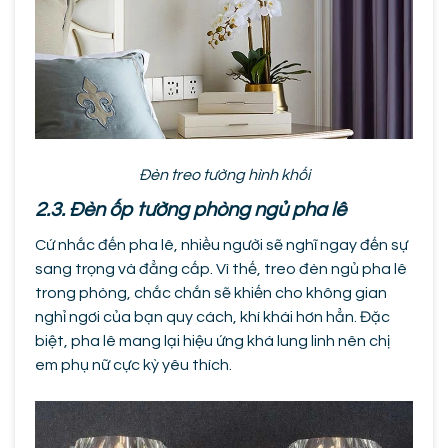
Đèn treo tường hình khối
2.3. Đèn ốp tường phòng ngủ pha lê
Cứ nhắc đến pha lê, nhiều người sẽ nghĩ ngay đến sự
sang trọng và đẳng cấp. Vì thế, treo đèn ngủ pha lê
trong phòng, chắc chắn sẽ khiến cho không gian
nghỉ ngơi của bạn quy cách, khí khái hơn hẳn. Đặc
biệt, pha lê mang lại hiệu ứng khá lung linh nên chị
em phụ nữ cực kỳ yêu thích.