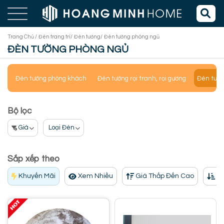
Trang Chủ /
Đèn trang trí/
Đèn tường/
Đèn tường phòng ngủ
ĐÈN TƯỜNG PHÒNG NGỦ
Đèn tường phòng khách
Đèn tường rọi tranh, rọi gương
Đèn tườn
Bộ lọc
Giá
Loại Đèn
Sắp xếp theo
Khuyến Mãi
Xem Nhiều
Giá Thấp Đến Cao
Gi