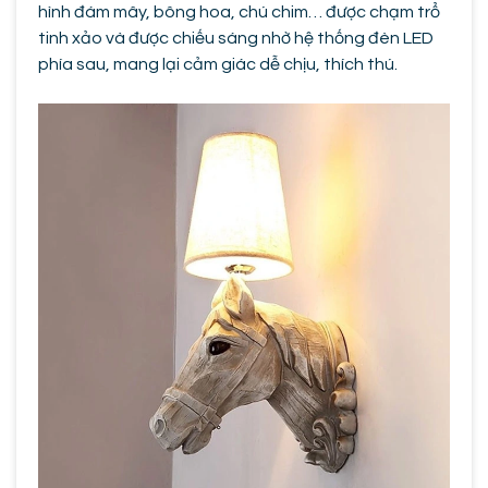
hình đám mây, bông hoa, chú chim… được chạm trổ
tinh xảo và được chiếu sáng nhờ hệ thống đèn LED
phía sau, mang lại cảm giác dễ chịu, thích thú.