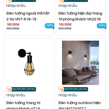
Nhập khẩu
nhập khẩu
Đèn tường ngoài trời hắt
Đèn tường hiện đại trang
2 tia VNT-618-19
trí phòng khách VK2218
160.000đ
165.000đ
-50%
-45%
320.000đ
300.000đ
Giá Tốt Hốt Liền Tay
Giá Tốt Hốt Liền Tay
nhập khẩu
nhập khẩu
Đèn tường trang trí
Đèn tường outdoor hiện
phòng khách VT14
đại VNT2220T1