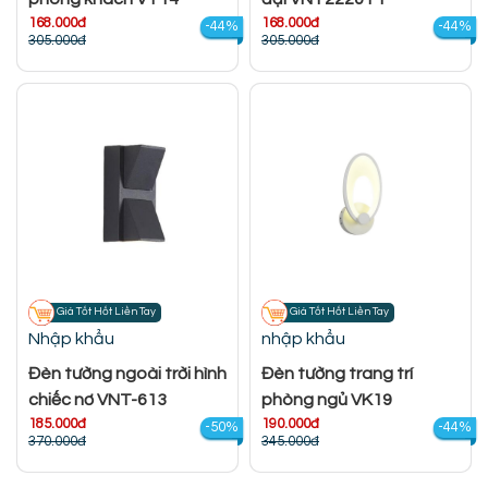
168.000đ
168.000đ
-44%
-44%
305.000đ
305.000đ
Giá Tốt Hốt Liền Tay
Giá Tốt Hốt Liền Tay
Nhập khẩu
nhập khẩu
Đèn tường ngoài trời hình
Đèn tường trang trí
chiếc nơ VNT-613
phòng ngủ VK19
185.000đ
190.000đ
-50%
-44%
370.000đ
345.000đ