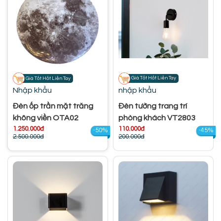
Giá Tốt Hốt Liền Tay
Giá Tốt Hốt Liền Tay
Nhập khẩu
nhập khẩu
Đèn ốp trần mặt trăng
Đèn tường trang trí
không viền OTA02
phòng khách VT2803
1.250.000đ
110.000đ
-50%
-45%
2.500.000đ
200.000đ