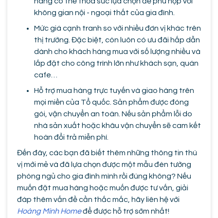
hàng có thể thỏa sức lựa chọn để phù hợp với
không gian nội - ngoại thất của gia đình.
Mức giá cạnh tranh so với nhiều đơn vị khác trên
thị trường. Đặc biệt, còn luôn có ưu đãi hấp dẫn
dành cho khách hàng mua với số lượng nhiều và
lắp đặt cho công trình lớn như khách sạn, quán
cafe…
Hỗ trợ mua hàng trực tuyến và giao hàng trên
mọi miền của Tổ quốc. Sản phẩm được đóng
gói, vận chuyển an toàn. Nếu sản phẩm lỗi do
nhà sản xuất hoặc khâu vận chuyển sẽ cam kết
hoàn đổi trả miễn phí.
Đến đây, các bạn đã biết thêm những thông tin thú
vị mới mẻ và đã lựa chọn được một mẫu đèn tường
phòng ngủ cho gia đình mình rồi đúng không? Nếu
muốn đặt mua hàng hoặc muốn được tư vấn, giải
đáp thêm vấn đề cần thắc mắc, hãy liên hệ với
Hoàng Minh Home
để được hỗ trợ sớm nhất!