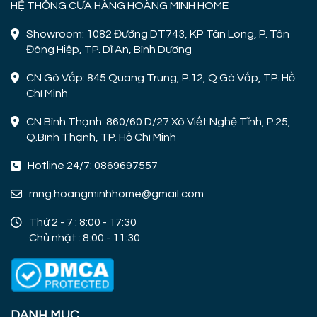
HỆ THỐNG CỬA HÀNG HOÀNG MINH HOME
Showroom: 1082 Đường DT743, KP Tân Long, P. Tân
Đông Hiệp, TP. Dĩ An, Bình Dương
CN Gò Vấp: 845 Quang Trung, P.12, Q.Gò Vấp, TP. Hồ
Chí Minh
CN Bình Thạnh: 860/60 D/27 Xô Viết Nghệ Tĩnh, P.25,
Q.Bình Thạnh, TP. Hồ Chí Minh
Hotline 24/7: 0869697557
mng.hoangminhhome@gmail.com
Thứ 2 - 7 : 8:00 - 17:30
Chủ nhật : 8:00 - 11:30
DANH MỤC