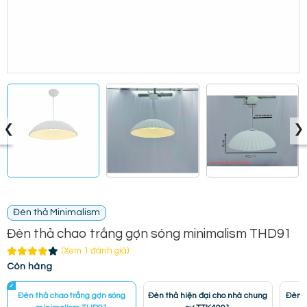
‹
›
Đèn thả Minimalism
Đèn thả chao trắng gợn sóng minimalism THD91
(Xem 1 đánh giá)
Còn hàng
Đèn thả chao trắng gợn sóng
Đèn thả hiện đại cho nhà chung
Đèn t