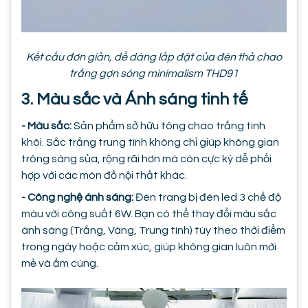
Kết cấu đơn giản, dễ dàng lắp đặt của đèn thả chao
trắng gợn sóng minimalism THD91
3. Màu sắc và Ánh sáng tinh tế
- Màu sắc:
Sản phẩm sở hữu tông chao trắng tinh
khôi. Sắc trắng trung tính không chỉ giúp không gian
trông sáng sủa, rộng rãi hơn mà còn cực kỳ dễ phối
hợp với các món đồ nội thất khác.
- Công nghệ ánh sáng:
Đèn trang bị đèn led
3 chế độ
màu với công suất 6W. Bạn có thể thay đổi màu sắc
ánh sáng (Trắng, Vàng, Trung tính) tùy theo thời điểm
trong ngày hoặc cảm xúc, giúp không gian luôn mới
mẻ và ấm cúng.