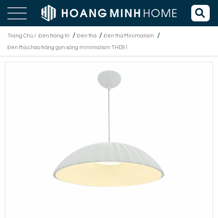
/
/
/
Trang Chủ /
Đèn trang trí
Đèn thả
Đèn thả Minimalism
Đèn thả chao trắng gợn sóng minimalism THD91