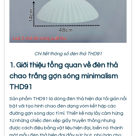
Chi tiết thông số đèn thả THD91
1. Giới thiệu tổng quan về đèn thả
chao trắng gợn sóng minimalism
THD91
Sản phẩm THD91 là dòng đèn thả hiện đại tối giản nổi
bật với tạo hình chao đèn dạng vòm kết hợp các
đường gợn sóng dọc tỉ mỉ. Thiết kế này lấy cảm hứng
từ những chiếc đèn xếp giấy truyền thống nhưng
được cách điệu bằng vật liệu hiện đại, biến nó thành
một mẫu đèn thả hiện đại đầy sức hút, phù hợp cho