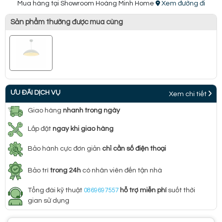
Mua hàng tại Showroom Hoàng Minh Home
Xem đường đi
Sản phẩm thường được mua cùng
ƯU ĐÃI DỊCH VỤ
Xem chi tiết
Giao hàng
nhanh trong ngày
Lắp đặt
ngay khi giao hàng
Bảo hành cực đơn giản
chỉ cần số điện thoại
Bảo trì
trong 24h
có nhân viên đến tận nhà
Tổng đài kỹ thuật
0869697557
hỗ trợ miễn phí
suốt thời
gian sử dụng