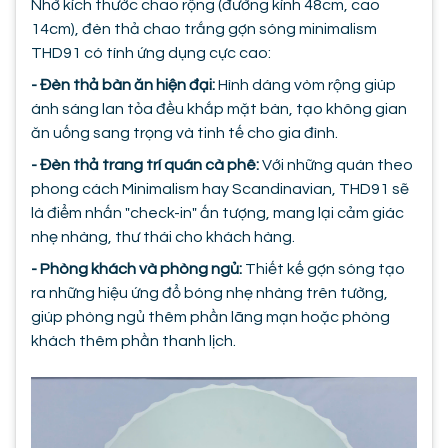
Nhờ kích thước chao rộng (đường kính 48cm, cao
14cm), đèn thả chao trắng gợn sóng minimalism
THD91 có tính ứng dụng cực cao:
- Đèn thả bàn ăn hiện đại:
Hình dáng vòm rộng giúp
ánh sáng lan tỏa đều khắp mặt bàn, tạo không gian
ăn uống sang trọng và tinh tế cho gia đình.
- Đèn thả trang trí quán cà phê:
Với những quán theo
phong cách Minimalism hay Scandinavian, THD91 sẽ
là điểm nhấn "check-in" ấn tượng, mang lại cảm giác
nhẹ nhàng, thư thái cho khách hàng.
- Phòng khách và phòng ngủ:
Thiết kế gợn sóng tạo
ra những hiệu ứng đổ bóng nhẹ nhàng trên tường,
giúp phòng ngủ thêm phần lãng mạn hoặc phòng
khách thêm phần thanh lịch.