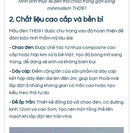
Hình ảnh thực tế đèn thả chao trắng gợn sóng
minimalism THD91
2. Chất liệu cao cấp và bền bỉ
Mẫu đèn THD91 được chú trọng vào độ hoàn thiện để
đảm bảo tính thẩm mỹ lâu dài:
- Chao đèn:
Được chế tác từ nhựa composite cao
cấp hoặc hợp kim xử lý bề mặt, tạo độ bóng mờ sang
trọng, dễ dàng vệ sinh và không bám bụi.
- Dây cáp:
Điểm cộng lớn của sản phẩm là dây cáp
kết hợp dây điện dài lên đến 2m, giúp bạn thoải mái
lắp đặt ở những không gian có trần cao hoặc tạo
kiểu treo thả tự do.
- Đế ốp trần:
Thiết kế đồng bộ với chao đèn, có đường
kính 12cm và cao 5cm, tạo nên một tổng thể liền
mạch khi lắp đặt lên trần nhà.