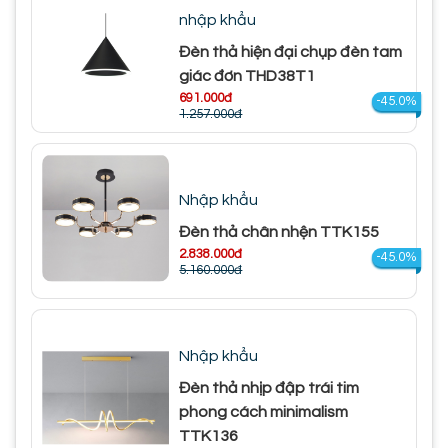
nhập khẩu
Đèn thả hiện đại chụp đèn tam
giác đơn THD38T1
691.000đ
-45.0%
1.257.000đ
Nhập khẩu
Đèn thả chân nhện TTK155
2.838.000đ
-45.0%
5.160.000đ
Nhập khẩu
Đèn thả nhịp đập trái tim
phong cách minimalism
TTK136