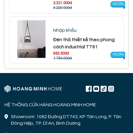
2.321.000đ
-45.0%
4.220.000đ
Nhập khẩu
Đèn thả thiết kế theo phong
cách industrial TT61
962.500đ
-45.0%
1.750.000đ
HỆ THỐNG CỬA HÀNG HOÀNG MINH HOME
Showroom: 1082 Đường DT743, KP Tân Long, P. Tân
Đông Hiệp, TP. Dĩ An, Bình Dương