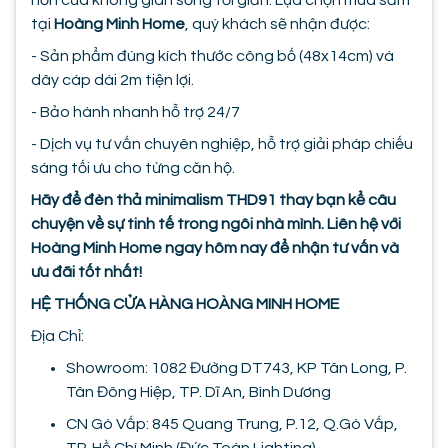
hồn của không gian sống tối giản. Lựa chọn mua sắm
tại
Hoàng Minh Home
, quý khách sẽ nhận được:
- Sản phẩm đúng kích thước công bố (48x14cm) và
dây cáp dài 2m tiện lợi.
- Bảo hành nhanh hỗ trợ 24/7
- Dịch vụ tư vấn chuyên nghiệp, hỗ trợ giải pháp chiếu
sáng tối ưu cho từng căn hộ.
Hãy để đèn thả minimalism THD91 thay bạn kể câu
chuyện về sự tinh tế trong ngôi nhà mình. Liên hệ với
Hoàng Minh Home ngay hôm nay để nhận tư vấn và
ưu đãi tốt nhất!
HỆ THỐNG CỬA HÀNG HOÀNG MINH HOME
Địa Chỉ:
Showroom: 1082 Đường DT743, KP Tân Long, P.
Tân Đông Hiệp, TP. Dĩ An, Bình Dương
CN Gò Vấp: 845 Quang Trung, P.12, Q.Gò Vấp,