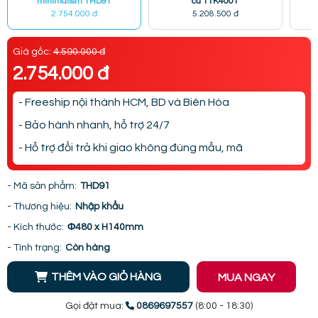
minimalism THD91
cư TTK4001
2.754.000 đ
5.208.500 đ
Giá gốc:
4.590.000 đ
2.754.000 đ
- Freeship nội thành HCM, BD và Biên Hòa
- Bảo hành nhanh, hỗ trợ 24/7
- Hỗ trợ đổi trả khi giao không đúng mẫu, mã
- Mã sản phẩm:
THD91
- Thương hiệu:
Nhập khẩu
- Kích thước:
Φ480 x H140mm
- Tình trạng:
Còn hàng
THÊM VÀO GIỎ HÀNG
MUA NGAY
Gọi đặt mua:
0869697557
(8:00 - 18:30)