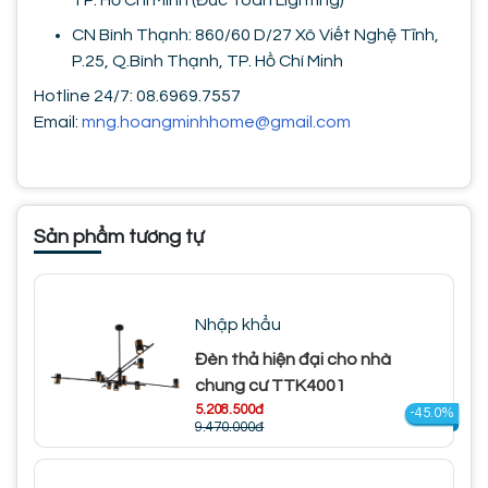
TP. Hồ Chí Minh (Đức Toàn Lighting)
CN Bình Thạnh: 860/60 D/27 Xô Viết Nghệ Tĩnh,
P.25, Q.Bình Thạnh, TP. Hồ Chí Minh
Hotline 24/7: 08.6969.7557
Email:
mng.hoangminhhome@gmail.com
Sản phẩm tương tự
Nhập khẩu
Đèn thả hiện đại cho nhà
chung cư TTK4001
5.208.500đ
-45.0%
9.470.000đ