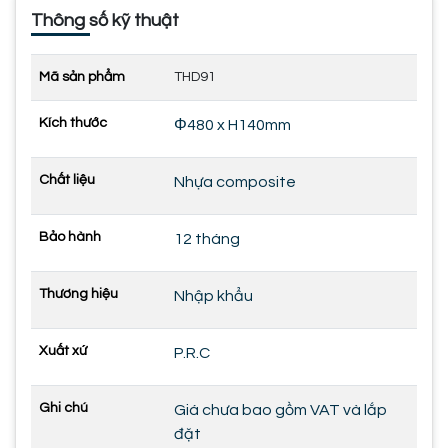
Thông số kỹ thuật
Mã sản phẩm
THD91
Kích thước
Φ480 x H140mm
Chất liệu
Nhựa composite
Bảo hành
12 tháng
Thương hiệu
Nhập khẩu
Xuất xứ
P.R.C
Ghi chú
Giá chưa bao gồm VAT và lắp
đặt