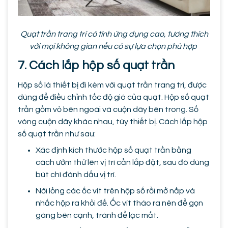
Quạt trần trang trí có tính ứng dụng cao, tương thích
với mọi không gian nếu có sự lựa chọn phù hợp
7. Cách lắp hộp số quạt trần
Hộp số là thiết bị đi kèm với quạt trần trang trí, được
dùng để điều chỉnh tốc độ gió của quạt. Hộp số quạt
trần gồm vỏ bên ngoài và cuộn dây bên trong. Số
vòng cuộn dây khác nhau, tùy thiết bị. Cách lắp hộp
số quạt trần như sau:
Xác định kích thước hộp số quạt trần bằng
cách ướm thử lên vị trí cần lắp đặt, sau đó dùng
bút chì đánh dấu vị trí.
Nới lỏng các ốc vít trên hộp số rồi mở nắp và
nhấc hộp ra khỏi đế. Ốc vít tháo ra nên để gọn
gàng bên cạnh, tránh để lạc mất.