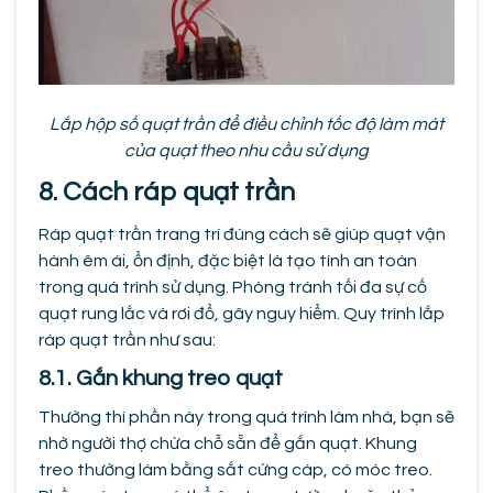
Lắp hộp số quạt trần để điều chỉnh tốc độ làm mát
của quạt theo nhu cầu sử dụng
8. Cách ráp quạt trần
Ráp quạt trần trang trí đúng cách sẽ giúp quạt vận
hành êm ái, ổn định, đặc biệt là tạo tính an toàn
trong quá trình sử dụng. Phòng tránh tối đa sự cố
quạt rung lắc và rơi đổ, gây nguy hiểm. Quy trình lắp
ráp quạt trần như sau:
8.1. Gắn khung treo quạt
Thường thì phần này trong quá trình làm nhà, bạn sẽ
nhờ người thợ chừa chỗ sẵn để gắn quạt. Khung
treo thường làm bằng sắt cứng cáp, có móc treo.