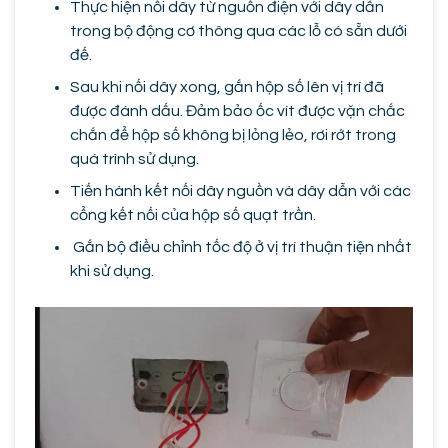
Thực hiện nối dây từ nguồn điện với dây dẫn
trong bộ động cơ thông qua các lỗ có sẵn dưới
đế.
Sau khi nối dây xong, gắn hộp số lên vị trí đã
được đánh dấu. Đảm bảo ốc vít được vặn chắc
chắn để hộp số không bị lỏng lẻo, rơi rớt trong
quá trình sử dụng.
Tiến hành kết nối dây nguồn và dây dẫn với các
cổng kết nối của hộp số quạt trần.
Gắn bộ điều chỉnh tốc độ ở vị trí thuận tiện nhất
khi sử dụng.