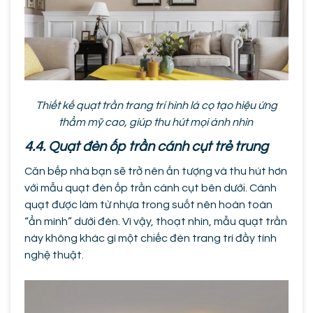
Thiết kế quạt trần trang trí hình lá cọ tạo hiệu ứng
thẩm mỹ cao, giúp thu hút mọi ánh nhìn
4.4. Quạt đèn ốp trần cánh cụt trẻ trung
Căn bếp nhà bạn sẽ trở nên ấn tượng và thu hút hơn
với mẫu quạt đèn ốp trần cánh cụt bên dưới. Cánh
quạt được làm từ nhựa trong suốt nên hoàn toàn
“ẩn mình” dưới đèn. Vì vậy, thoạt nhìn, mẫu quạt trần
này không khác gì một chiếc đèn trang trí đầy tính
nghệ thuật.