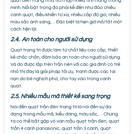
quạt đèn trang trí là tích hợp nhiều tính năng thông
minh. Nổi bật trong đó phải kể đến như đảo chiều
cánh quạt, điều khiển từ xa, nhiều cấp độ gió, nhiều
màu sắc ánh sáng,… Đặc biệt là hẹn giờ mở/tắt một
cách tiện lợi.
2.4. An toàn cho người sử dụng
Quạt trang trí được làm từ chất liệu cao cấp, thiết
kế chắc chắn, đảm bảo an toàn cho người sử dụng.
Và do được lắp trên trần nên với các gia đình có trẻ
nhỏ thì đây là giải pháp tối ưu, tránh được các tai
nạn do bé nghịch phá, cho tay vào trong cánh
quạt.
2.5. Nhiều mẫu mã thiết kế sang trọng
Nói đến quạt trần đèn trang trí là nói đến sự đa
dạng trong mẫu mã, kiểu dáng, màu sắc,… Chúng
ta có thể bắt gặp vô vàn mẫu quạt trần đèn, quạt
trần 4 cánh panasonic, quạt trần 3 cánh, quạt