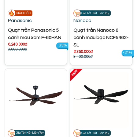
GIẢM SỐC
Giá Tốt Hốt Liền Tay
Panasonic
Nanoco
Quạt trần Panasonic 5
Quạt trần Nanoco 6
cánh màu xám F-60HAN
cánh màu bạc NCF5462-
6.240.000đ
SL
-35%
9.600.000đ
2.350.000đ
-24%
3.100.000đ
Giá Tốt Hốt Liền Tay
Giá Tốt Hốt Liền Tay