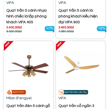
VIFA
VIFA
Quạt trần 5 cánh nhựa
Quạt trần 5 cánh lá
hình chiếc lá lắp phòng
phòng khách kiểu hiện
khách VIFA 405
đại VIFA 900
3.400.000đ
3.495.000đ
-47%
-52%
6.500.000đ
7.389.000đ
GIẢM SỐC
Giá Tốt Hốt Liền Tay
Milan (Fengye)
VIFA
Quạt trần đèn 5 cánh gỗ
Quạt trần cổ ngắn 3