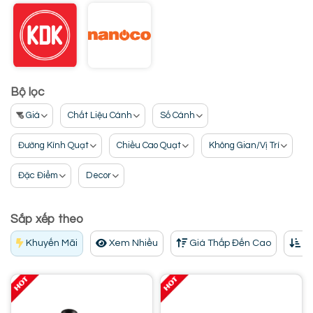
Bộ lọc
Giá
Chất Liệu Cánh
Số Cánh
Đường Kính Quạt
Chiều Cao Quạt
Không Gian/Vị Trí
Đặc Điểm
Decor
Sắp xếp theo
Khuyến Mãi
Xem Nhiều
Giá Thấp Đến Cao
Gi