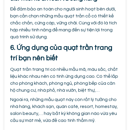
Để đảm bảo an toàn cho người sinh hoạt bên dưới,
bạn cần chọn những mẫu quạt trần cổ có thiết kế
chắc chắn, cứng cáp, vững chãi. Cùng với đó là tích
hợp nhiều tính năng để mang đến sự tiện lợi trong
quá trình sử dụng.
6. Ứng dụng của quạt trần trang
trí bạn nên biết
Quạt trần trang trí có nhiều mẫu mã, màu sắc, chất
liệu khác nhau nên có tính ứng dụng cao. Có thể lắp
cho phòng khách, phòng ngủ, phòng bếp của căn
hộ chung cư, nhà phố, nhà vườn, biệt thự,…
Ngoài ra, những mẫu quạt này còn rất lý tưởng cho
nhà hàng, khách sạn, quán café, resort, homestay,
salon beauty,… hay bất kỳ không gian nào vừa yêu
cầu sự mát mẻ, vừa đề cao tính thẩm mỹ.