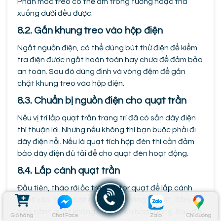
Phần móc treo có thể âm trong tường hoặc thả
xuống dưới đều được.
8.2. Gắn khung treo vào hộp điện
Ngắt nguồn điện, có thể dùng bút thử điện để kiểm
tra điện được ngắt hoàn toàn hay chưa để đảm bảo
an toàn. Sau đó dùng đinh và vòng đệm để gắn
chặt khung treo vào hộp điện.
8.3. Chuẩn bị nguồn điện cho quạt trần
Nếu vị trí lắp quạt trần trang trí đã có sẵn dây điện
thì thuận lợi. Nhưng nếu không thì bạn buộc phải đi
dây điện nổi. Nếu là quạt tích hợp đèn thì cần đảm
bảo dây điện đủ tải để cho quạt đèn hoạt động.
8.4. Lắp cánh quạt trần
Đầu tiên, tháo rời ốc trên motor quạt để lắp cánh
quạt vào. Siết chặt cánh quạt bằng tua vít, đảm
bảo cánh quạt không bị rơi ra khi hoạt động. Sau đó
Giỏ hàng
Chat Face
Zalo
Chỉ đường