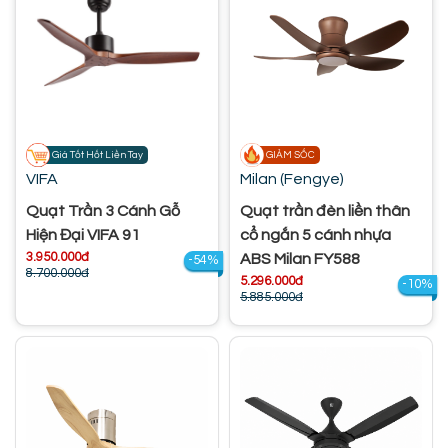
Giá Tốt Hốt Liền Tay
GIẢM SỐC
VIFA
Milan (Fengye)
Quạt Trần 3 Cánh Gỗ
Quạt trần đèn liền thân
Hiện Đại VIFA 91
cổ ngắn 5 cánh nhựa
3.950.000đ
ABS Milan FY588
-54%
8.700.000đ
5.296.000đ
-10%
5.885.000đ