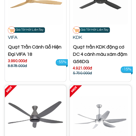
Giá Tốt Hốt Liền Tay
Giá Tốt Hốt Liền Tay
VIFA
KDK
Quạt Trần Cánh Gỗ Hiện
Quạt trần KDK động cơ
Đại VIFA 18
DC 4 cánh màu xám đậm
3.990.000đ
G56DG
-55%
8.878.000đ
4.921.000đ
-15%
5.790.000đ