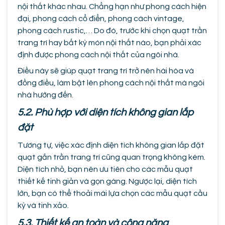
nội thất khác nhau. Chẳng hạn như phong cách hiện
đại, phong cách cổ điển, phong cách vintage,
phong cách rustic,… Do đó, trước khi chọn quạt trần
trang trí hay bất kỳ món nội thất nào, bạn phải xác
định được phong cách nội thất của ngôi nhà.
Điều này sẽ giúp quạt trang trí trở nên hài hòa và
đồng điều, làm bật lên phong cách nội thất mà ngôi
nhà hướng đến.
5.2. Phù hợp với diện tích không gian lắp
đặt
Tương tự, việc xác định diện tích không gian lắp đặt
quạt gắn trần trang trí cũng quan trọng không kém.
Diện tích nhỏ, bạn nên ưu tiên cho các mẫu quạt
thiết kế tinh giản và gọn gàng. Ngược lại, diện tích
lớn, bạn có thể thoải mái lựa chọn các mẫu quạt cầu
kỳ và tinh xảo.
5.3. Thiết kế an toàn và công năng