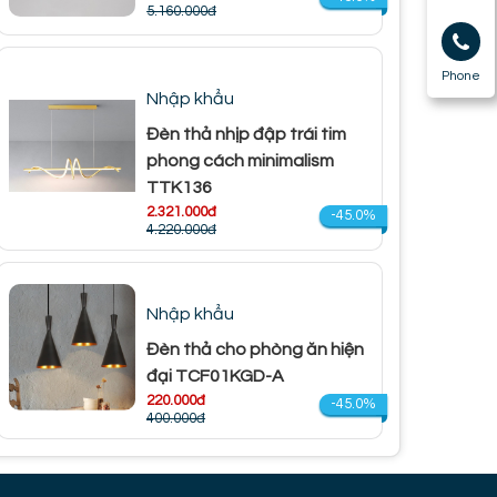
5.160.000đ
Phone
Nhập khẩu
Đèn thả nhịp đập trái tim
phong cách minimalism
TTK136
2.321.000đ
-45.0%
4.220.000đ
Nhập khẩu
Đèn thả cho phòng ăn hiện
đại TCF01KGD-A
220.000đ
-45.0%
400.000đ