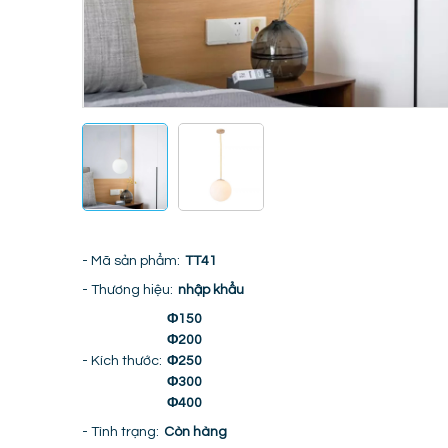
- Mã sản phẩm:
TT41
- Thương hiệu:
nhập khẩu
Φ150
Φ200
- Kích thước:
Φ250
Φ300
Φ400
- Tình trạng:
Còn hàng