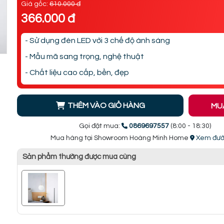
Giá gốc:
610.000 đ
366.000 đ
- Sử dụng đèn LED với 3 chế độ ánh sáng
- Mẫu mã sang trọng, nghệ thuật
- Chất liệu cao cấp, bền, đẹp
THÊM VÀO GIỎ HÀNG
MU
Gọi đặt mua:
0869697557
(8:00 - 18:30)
Mua hàng tại Showroom Hoàng Minh Home
Xem đườ
Sản phẩm thường được mua cùng