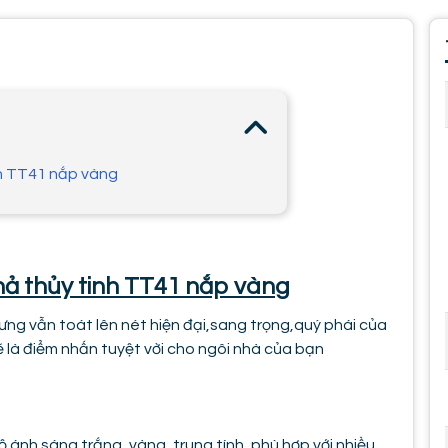
nh TT41 nắp vàng
hả thủy tinh TT41 nắp vàng
ưng vẫn toát lên nét hiện đại,sang trọng,quý phái của
ẽ là điểm nhấn tuyệt vời cho ngôi nhà của bạn
 ánh sáng trắng, vàng, trung tính, phù hợp với nhiều