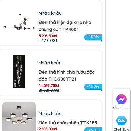
Nhập khẩu
Đèn thả hiện đại cho nhà
chung cư TTK4001
5.208.500đ
-45.0%
9.470.000đ
Nhập khẩu
Đèn thả hình chai rượu độc
đáo THD3801T21
14.093.750đ
-45.0%
25.625.000đ
Chat Face
Nhập khẩu
Đèn thả chân nhện TTK155
2.838.000đ
Chat Zalo
-45.0%