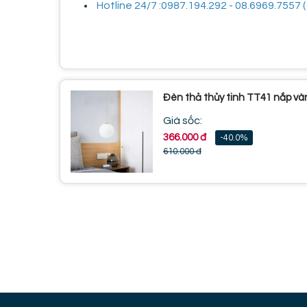
Hotline 24/7 :0987.194.292 - 08.6969.7557 ( 
Đèn thả thủy tinh TT41 nắp và
Giá sốc:
366.000 đ
-40.0%
610.000 đ