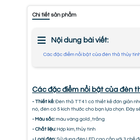
Chi tiết sản phẩm
Nội dung bài viết:
Các đặc điểm nổi bật của đèn thả thủy ti
Các đặc điểm nổi bật của đèn t
- Thiết kế:
Đèn thả TT41 có thiết kế đơn giản nh
nó, đèn có 5 kích thước cho bạn lựa chọn. Đây s
- Màu sắc:
màu vàng gold ,trắng
- Chất liệu:
Hợp kim,thủy tinh
- Loại đèn:
Sử dụng đèn LED cao cấp với 3 chế độ