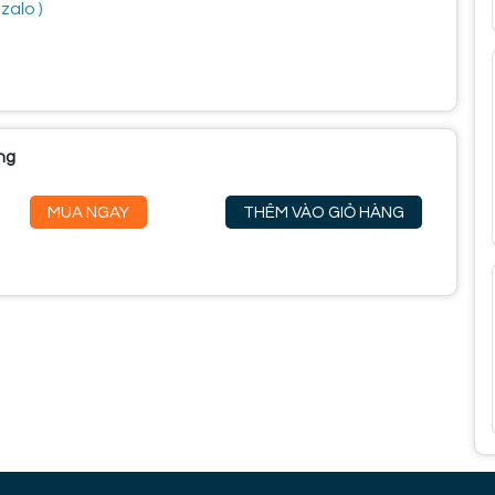
zalo )
ng
MUA NGAY
THÊM VÀO GIỎ HÀNG