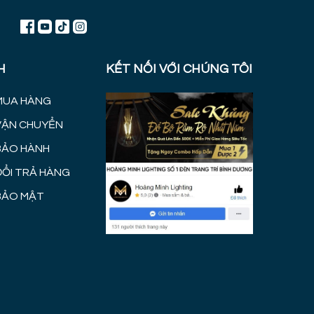
H
KẾT NỐI VỚI CHÚNG TÔI
MUA HÀNG
VẬN CHUYỂN
BẢO HÀNH
ĐỔI TRẢ HÀNG
BẢO MẬT