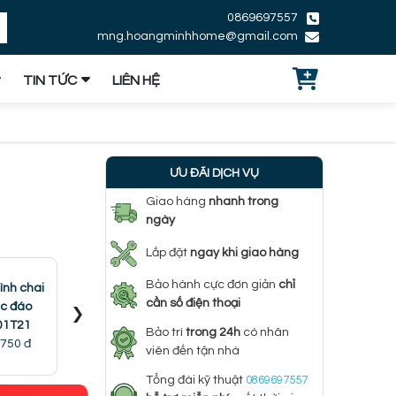
0869697557
mng.hoangminhhome@gmail.com
TIN TỨC
LIÊN HỆ
ƯU ĐÃI DỊCH VỤ
Giao hàng
nhanh trong
ngày
Lắp đặt
ngay khi giao hàng
Bảo hành cực đơn giản
chỉ
ình chai
Đèn thả nhịp đập
Đèn thả 
Đèn thả chân nhện
›
cần số điện thoại
ộc đáo
trái tim phong cách
ăn hi
TTK155
01T21
minimalism TTK136
TCF0
Bảo trì
trong 24h
có nhân
2.838.000 đ
.750 đ
2.321.000 đ
220.
viên đến tận nhà
Tổng đài kỹ thuật
0869697557