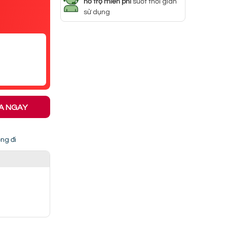
hỗ trợ miễn phí
suốt thời gian
sử dụng
A NGAY
ng đi