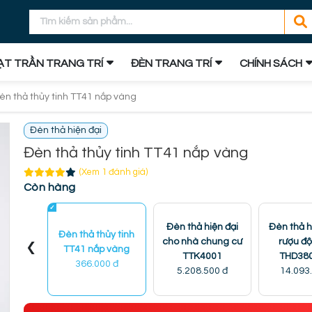
T TRẦN TRANG TRÍ
ĐÈN TRANG TRÍ
CHÍNH SÁCH
èn thả thủy tinh TT41 nắp vàng
Đèn thả hiện đại
Đèn thả thủy tinh TT41 nắp vàng
(Xem 1 đánh giá)
Còn hàng
Đèn thả hiện đại
Đèn thả h
Đèn thả thủy tinh
‹
cho nhà chung cư
rượu đ
TT41 nắp vàng
TTK4001
THD38
366.000 đ
5.208.500 đ
14.093