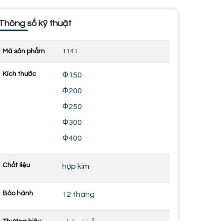
Thông số kỹ thuật
Mã sản phẩm
TT41
Kích thước
Φ150
Φ200
Φ250
Φ300
Φ400
Chất liệu
hợp kim
Bảo hành
12 tháng