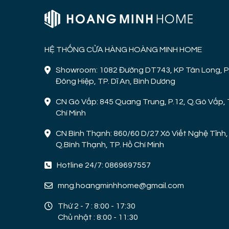
HỆ THỐNG CỬA HÀNG HOÀNG MINH HOME
Showroom: 1082 Đường DT743, KP Tân Long, P
Đông Hiệp, TP. Dĩ An, Bình Dương
CN Gò Vấp: 845 Quang Trung, P.12, Q.Gò Vấp, 
Chí Minh
CN Bình Thạnh: 860/60 D/27 Xô Viết Nghệ Tĩnh, 
Q.Bình Thạnh, TP. Hồ Chí Minh
Hotline 24/7: 0869697557
mng.hoangminhhome@gmail.com
Thứ 2 - 7 : 8:00 - 17:30
Chủ nhật : 8:00 - 11:30