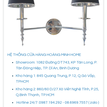
HỆ THỐNG CỬA HÀNG HOÀNG MINH HOME
Showroom: 1082 Đường DT743, KP Tân Long, P.
Tân Đông Hiệp, TP. Dĩ An, Bình Dương
Kho hàng 1: 845 Quang Trung, P.12, Q.Gò Vấp,
TPHCM
Kho hàng 2: 860/60 D/27 Xô Viết Nghệ Tĩnh, P.25,
Q.Bình Thạnh, TP.HCM
Hotline 24/7 :0987.194.292 - 08.6969.7557 ( zalo )