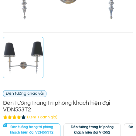
Đèn tường chao vải
Đèn tường trang trí phòng khách hiện đại
VDN553T2
(Xem 1 đánh giá)
Đèn tường trang trí phòng
Đèn tường trang trí phòng
Đèn 
khách hiện đại VDN553T2
khách hiện đại VK552