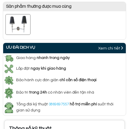
Sản phẩm thường được mua cùng
ƯU ĐÃI DỊCH VỤ
Xem chi tiết
Giao hàng
nhanh trong ngày
Lắp đặt
ngay khi giao hàng
Bảo hành cực đơn giản
chỉ cần số điện thoại
Bảo trì
trong 24h
có nhân viên đến tận nhà
Tổng đài kỹ thuật
0869697557
hỗ trợ miễn phí
suốt thời
gian sử dụng
Thông số kỹ thuật