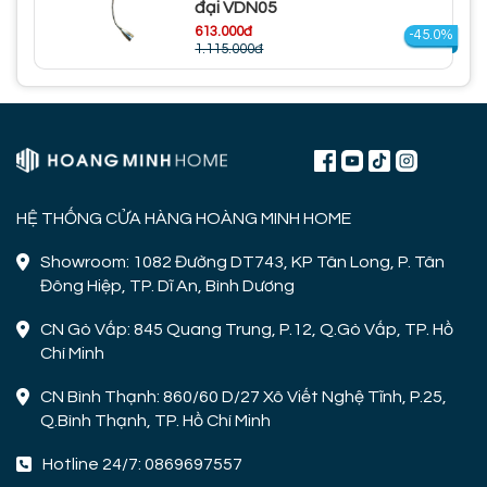
đại VDN05
613.000đ
-45.0%
1.115.000đ
HỆ THỐNG CỬA HÀNG HOÀNG MINH HOME
Showroom: 1082 Đường DT743, KP Tân Long, P. Tân
Đông Hiệp, TP. Dĩ An, Bình Dương
CN Gò Vấp: 845 Quang Trung, P.12, Q.Gò Vấp, TP. Hồ
Chí Minh
CN Bình Thạnh: 860/60 D/27 Xô Viết Nghệ Tĩnh, P.25,
Q.Bình Thạnh, TP. Hồ Chí Minh
Hotline 24/7: 0869697557