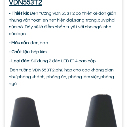
VDN553T2
- Thiết kế:
Đèn tường VDN553T2 có thiết kế đơn giản
nhưng vẫn toát lên nét hiện đại,sang trọng,quý phái
của nó. Đây sẽ là điểm nhấn tuyệt vời cho ngôi nhà
của bạn
- Màu sắc:
đen,bạc
- Chất liệu:
hợp kim
- Loại đèn:
Sử dụng 2 đèn LED E14 cao cấp
Đèn tường VDN553T2 phù hợp cho các không gian
như phòng khách, phòng ăn, phòng làm việc,phòng
ngủ,...