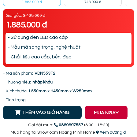
1.885.000 đ
743.000 đ
Giá gốc:
3.428.000 đ
1.885.000 đ
- Sử dụng đèn LED cao cấp
- Mẫu mã sang trọng, nghệ thuật
- Chất liệu cao cấp, bền, đẹp
- Mã sản phẩm:
VDN553T2
- Thương hiệu:
nhập khẩu
- Kích thước:
L550mm x H450mm x W250mm
- Tình trạng:
THÊM VÀO GIỎ HÀNG
MUA NGAY
Gọi đặt mua:
0869697557
(8:00 - 18:30)
Mua hàng tại Showroom Hoàng Minh Home
Xem đường đi