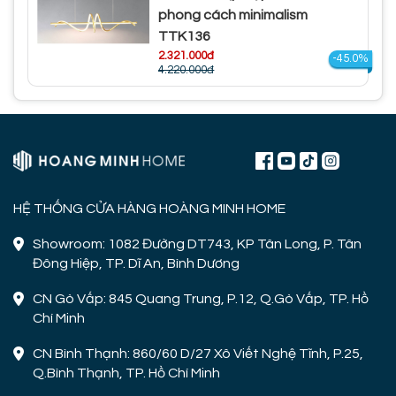
phong cách minimalism
TTK136
2.321.000đ
-45.0%
4.220.000đ
HỆ THỐNG CỬA HÀNG HOÀNG MINH HOME
Showroom: 1082 Đường DT743, KP Tân Long, P. Tân
Đông Hiệp, TP. Dĩ An, Bình Dương
CN Gò Vấp: 845 Quang Trung, P.12, Q.Gò Vấp, TP. Hồ
Chí Minh
CN Bình Thạnh: 860/60 D/27 Xô Viết Nghệ Tĩnh, P.25,
Q.Bình Thạnh, TP. Hồ Chí Minh