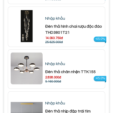
Nhập khẩu
Đèn thả hình chai rượu độc đáo
THD3801T21
14.093.750đ
-45.0%
25.625.000đ
Nhập khẩu
Đèn thả chân nhện TTK155
2.838.000đ
-45.0%
5.160.000đ
Nhập khẩu
Đèn thả nhịp đập trái tim