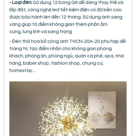
- Loại đèn:
Sử dụng 12 bóng G9 dễ dàng thay thế và
lắp đặt, công nghệ led tiết kiệm điện có độ bền cao
được bảo hành lên đến 12 tháng. Sử dụng ánh sáng
vàng giúp tô điểm không gian thêm phần ấm
cúng, lung linh và sang trọng
- Đèn thả hoa bồ công anh THCN-20A-20 phù hợp để
trang trí, tạo điểm nhấn cho không gian phòng
khách, phòng ăn, phòng ngủ, quán cà phê, spa, nhà
hàng, baber shop, fashion shop, chung cư,
homestay....