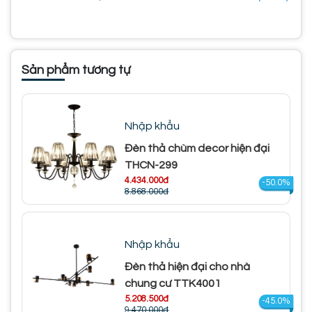
Sản phẩm tương tự
Nhập khẩu
Đèn thả chùm decor hiện đại
THCN-299
4.434.000đ
-50.0%
8.868.000đ
Nhập khẩu
Đèn thả hiện đại cho nhà
chung cư TTK4001
5.208.500đ
-45.0%
9.470.000đ