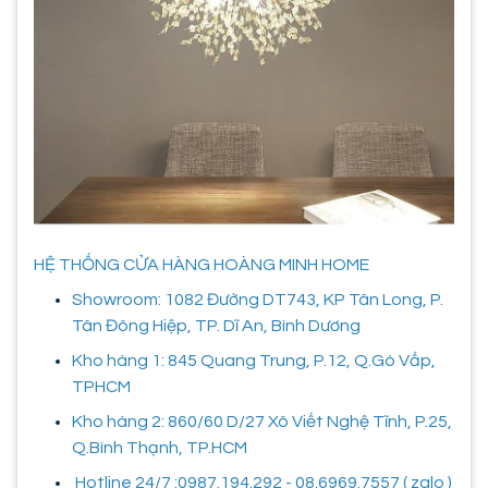
HỆ THỐNG CỬA HÀNG HOÀNG MINH HOME
Showroom: 1082 Đường DT743, KP Tân Long, P.
Tân Đông Hiệp, TP. Dĩ An, Bình Dương
Kho hàng 1: 845 Quang Trung, P.12, Q.Gò Vấp,
TPHCM
Kho hàng 2: 860/60 D/27 Xô Viết Nghệ Tĩnh, P.25,
Q.Bình Thạnh, TP.HCM
Hotline 24/7 :0987.194.292 - 08.6969.7557 ( zalo )