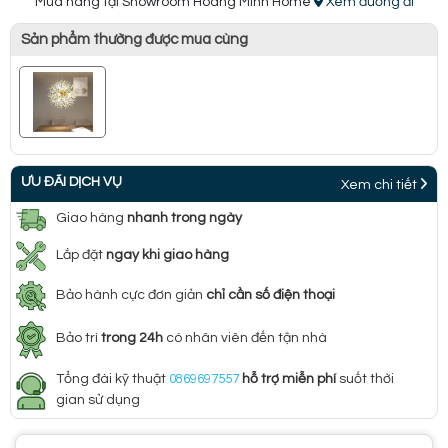
Mua hàng tại Showroom Hoàng Minh Home
Xem đường đi
Sản phẩm thường được mua cùng
ƯU ĐÃI DỊCH VỤ
Xem chi tiết
Giao hàng
nhanh trong ngày
Lắp đặt
ngay khi giao hàng
Bảo hành cực đơn giản
chỉ cần số điện thoại
Bảo trì
trong 24h
có nhân viên đến tận nhà
Tổng đài kỹ thuật
0869697557
hỗ trợ miễn phí
suốt thời
gian sử dụng