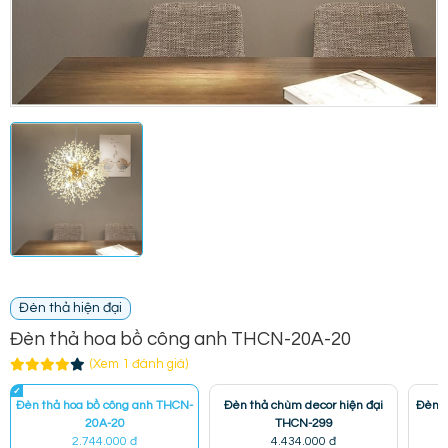
Đèn thả hiện đại
Đèn thả hoa bồ công anh THCN-20A-20
(Xem 1 đánh giá)
Đèn thả hoa bồ công anh THCN-
Đèn thả chùm decor hiện đại
Đèn t
20A-20
THCN-299
2.744.000 đ
4.434.000 đ