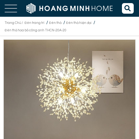
/
/
/
Trang Chủ /
Đèn trang trí
Đèn thả
Đèn thả hiện đại
Đèn thả hoa bồ công anh THCN-20A-20