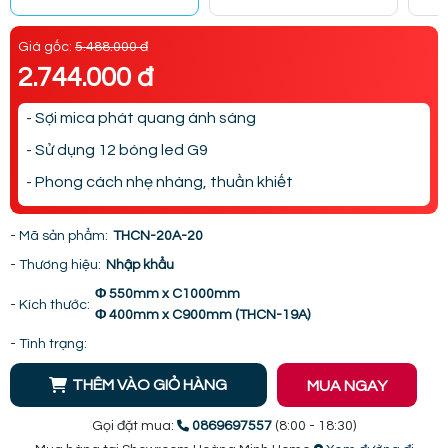
Giá gốc:
5.488.000 đ
2.744.000 đ
- Sợi mica phát quang ánh sáng
- Sử dụng 12 bóng led G9
- Phong cách nhẹ nhàng, thuần khiết
- Mã sản phẩm:
THCN-20A-20
- Thương hiệu:
Nhập khẩu
Φ 550mm x C1000mm
- Kích thước:
Φ 400mm x C900mm (THCN-19A)
- Tình trạng:
THÊM VÀO GIỎ HÀNG
MUA NGAY
Gọi đặt mua:
0869697557
(8:00 - 18:30)