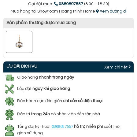
Gọi đặt mua:
0869697557
(8:00 - 18:30)
Mua hàng tại Showroom Hoàng Minh Home
Xem đường đi
Sản phẩm thường được mua cùng
ƯU ĐÃI DỊCH VỤ
Xem chi tiết
Giao hàng
nhanh trong ngày
Lắp đặt
ngay khi giao hàng
Bảo hành cực đơn giản
chỉ cần số điện thoại
Bảo trì
trong 24h
có nhân viên đến tận nhà
Tổng đài kỹ thuật
0869697557
hỗ trợ miễn phí
suốt thời
gian sử dụng