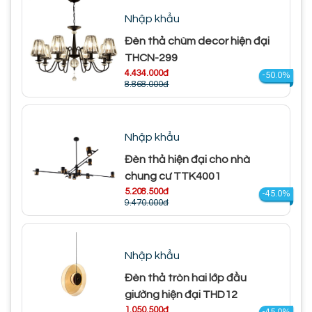
Nhập khẩu
Đèn thả chùm decor hiện đại
THCN-299
4.434.000đ
-50.0%
8.868.000đ
Nhập khẩu
Đèn thả hiện đại cho nhà
chung cư TTK4001
5.208.500đ
-45.0%
9.470.000đ
Nhập khẩu
Đèn thả tròn hai lớp đầu
giường hiện đại THD12
1.050.500đ