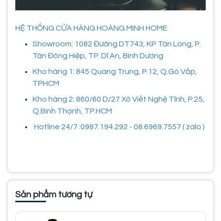
HỆ THỐNG CỬA HÀNG HOÀNG MINH HOME
Showroom: 1082 Đường DT743, KP Tân Long, P.
Tân Đông Hiệp, TP. Dĩ An, Bình Dương
Kho hàng 1: 845 Quang Trung, P.12, Q.Gò Vấp,
TPHCM
Kho hàng 2: 860/60 D/27 Xô Viết Nghệ Tĩnh, P.25,
Q.Bình Thạnh, TP.HCM
Hotline 24/7 :0987.194.292 - 08.6969.7557 ( zalo )
Sản phẩm tương tự