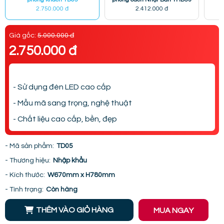
2.750.000 đ
2.412.000 đ
Giá gốc:
5.000.000 đ
2.750.000 đ
- Sử dụng đèn LED cao cấp
- Mẫu mã sang trọng, nghệ thuật
- Chất liệu cao cấp, bền, đẹp
- Mã sản phẩm:
TD05
- Thương hiệu:
Nhập khẩu
- Kích thước:
W670mm x H780mm
- Tình trạng:
Còn hàng
THÊM VÀO GIỎ HÀNG
MUA NGAY