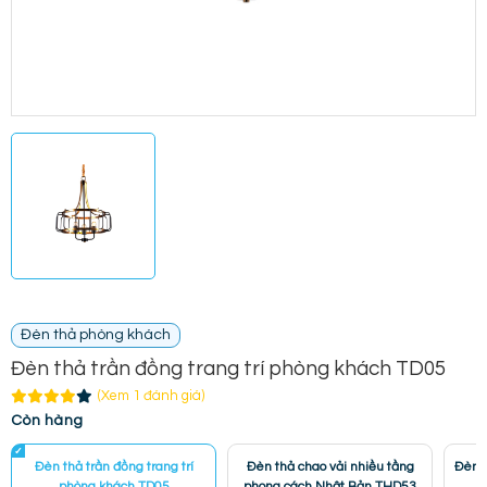
Đèn thả phòng khách
Đèn thả trần đồng trang trí phòng khách TD05
(Xem 1 đánh giá)
Còn hàng
Đèn thả trần đồng trang trí
Đèn thả chao vải nhiều tầng
Đèn 
phòng khách TD05
phong cách Nhật Bản THD53