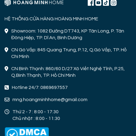
HỆ THỐNG CỬA HÀNG HOÀNG MINH HOME
Showroom: 1082 Đường DT743, KP Tân Long, P. Tân
Đông Hiệp, TP. Dĩ An, Bình Dương
CN Gò Vấp: 845 Quang Trung, P.12, Q.Gò Vấp, TP. Hồ
Chí Minh
CN Bình Thạnh: 860/60 D/27 Xô Viết Nghệ Tĩnh, P.25,
Q.Bình Thạnh, TP. Hồ Chí Minh
Hotline 24/7: 0869697557
mng.hoangminhhome@gmail.com
Thứ 2 - 7 : 8:00 - 17:30
Chủ nhật : 8:00 - 11:30