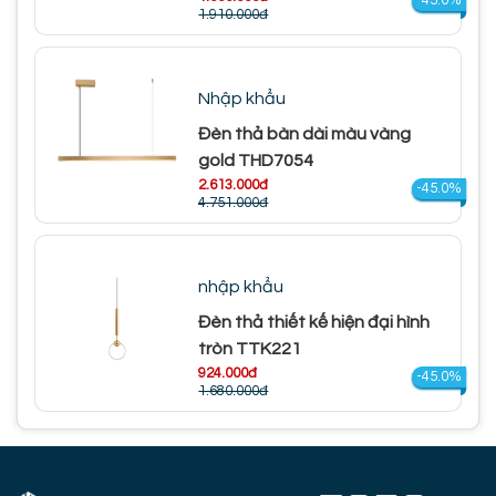
-45.0%
1.910.000đ
Nhập khẩu
Đèn thả bàn dài màu vàng
gold THD7054
2.613.000đ
-45.0%
4.751.000đ
nhập khẩu
Đèn thả thiết kế hiện đại hình
tròn TTK221
924.000đ
-45.0%
1.680.000đ