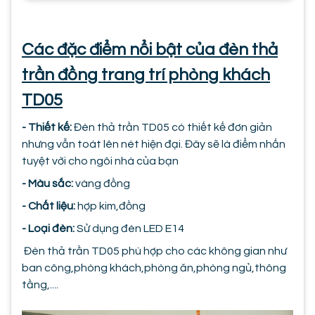
Các đặc điểm nổi bật của đèn thả
trần đồng trang trí phòng khách
TD05
- Thiết kế:
Đèn thả trần TD05 có thiết kế đơn giản
nhưng vẫn toát lên nét hiện đại. Đây sẽ là điểm nhấn
tuyệt vời cho ngôi nhà của bạn
- Màu sắc:
vàng đồng
- Chất liệu:
hợp kim,đồng
- Loại đèn:
Sử dụng đèn LED E14
Đèn thả trần TD05 phù hợp cho các không gian như
ban công,phòng khách,phòng ăn,phòng ngủ,thông
tầng,....