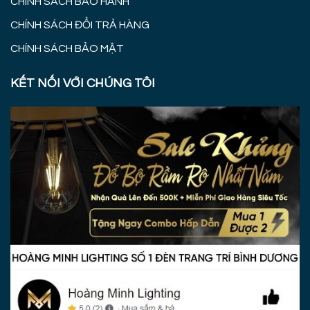
CHÍNH SÁCH BẢO HÀNH
CHÍNH SÁCH ĐỔI TRẢ HÀNG
CHÍNH SÁCH BẢO MẬT
KẾT NỐI VỚI CHÚNG TÔI