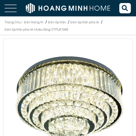
/
/
/
Trang Chủ /
Đèn trang trí
Đèn ốp trần
Đèn ốp trần pha lê
Đèn ốp trần pha lê nhiều tầng OTPL81068