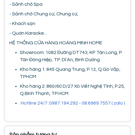
- Sảnh chờ Spa
- Sảnh chờ Chung cư, Chung cư,
- Khách sạn
- Quán Karaoke...
HỆ THỐNG CỬA HÀNG HOÀNG MINH HOME
Showroom: 1082 Đường DT743, KP Tân Long, P.
Tân Đông Hiệp, TP. Dĩ An, Bình Dương
Kho hàng 1: 845 Quang Trung, P.12, Q.Gò Vấp,
TPHCM
Kho hàng 2: 860/60 D/27 Xô Viết Nghệ Tĩnh, P.25,
Q.Bình Thạnh, TP.HCM
Hotline 24/7 :0987.194.292 - 08.6969.7557 ( zalo )
Sản phẩm tương tự