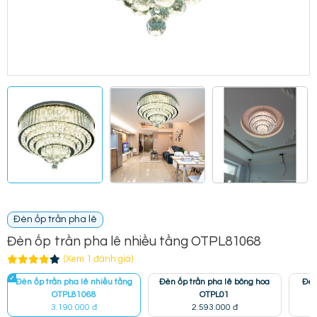
Đèn ốp trần pha lê
Đèn ốp trần pha lê nhiều tầng OTPL81068
(Xem 1 đánh giá)
Đèn ốp trần pha lê nhiều tầng
Đèn ốp trần pha lê bông hoa
Đèn
OTPL81068
OTPL01
3.190.000 đ
2.593.000 đ