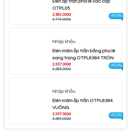
Đèn ốp trần pha lê cao cấp
OTPL05
2.593.000đ
-45.0%
4.715.000đ
Nhập khẩu
Đèn mâm ốp trần bằng pha lê
sang trọng OTPL6384 TRÒN
2.357.000đ
-45.0%
4.285.000đ
Nhập khẩu
Đèn mâm ốp trần OTPL6384
VUÔNG
2.357.000đ
-45.0%
4.285.000đ