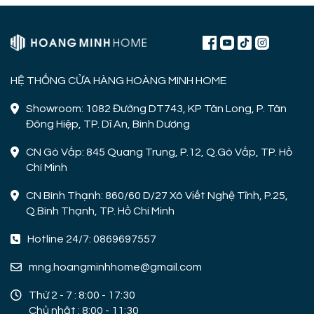
HỆ THỐNG CỬA HÀNG HOÀNG MINH HOME
Showroom: 1082 Đường DT743, KP Tân Long, P. Tân
Đông Hiệp, TP. Dĩ An, Bình Dương
CN Gò Vấp: 845 Quang Trung, P.12, Q.Gò Vấp, TP. Hồ
Chí Minh
CN Bình Thạnh: 860/60 D/27 Xô Viết Nghệ Tĩnh, P.25,
Q.Bình Thạnh, TP. Hồ Chí Minh
Hotline 24/7: 0869697557
mng.hoangminhhome@gmail.com
Thứ 2 - 7 : 8:00 - 17:30
Chủ nhật : 8:00 - 11:30