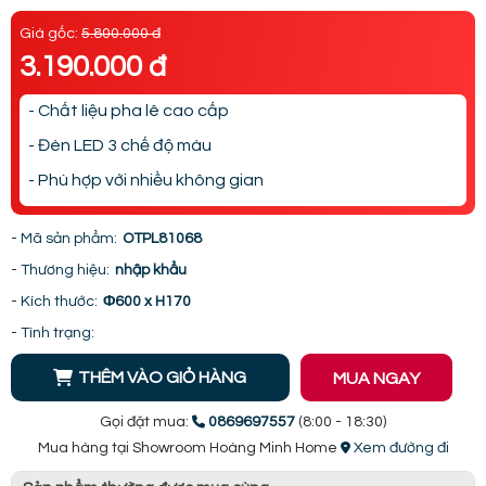
Giá gốc:
5.800.000 đ
3.190.000 đ
- Chất liệu pha lê cao cấp
- Đèn LED 3 chế độ màu
- Phù hợp với nhiều không gian
- Mã sản phẩm:
OTPL81068
- Thương hiệu:
nhập khẩu
- Kích thước:
Φ600 x H170
- Tình trạng:
THÊM VÀO GIỎ HÀNG
MUA NGAY
Gọi đặt mua:
0869697557
(8:00 - 18:30)
Mua hàng tại Showroom Hoàng Minh Home
Xem đường đi