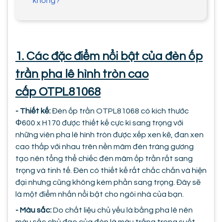
không?
1. Các đặc điểm nổi bật của đèn ốp
trần pha lê hình tròn cao
cấp OTPL81068
- Thiết kế:
Đèn ốp trần OTPL81068 có kích thước
Φ600 x H170 được thiết kế cực kì sang trọng với
những viên pha lê hình tròn được xếp xen kẽ, đan xen
cao thấp với nhau trên nền mâm đèn tráng gương
tạo nên tổng thể chiếc đèn mâm ốp trần rất sang
trọng và tinh tế. Đèn có thiết kế rất chắc chắn và hiện
đại nhưng cũng không kém phần sang trọng. Đây sẽ
là một điểm nhấn nổi bật cho ngôi nhà của bạn.
- Màu sắc:
Do chất liệu chủ yếu là bằng pha lê nên
màu sắc chủ đạo của đèn là màu trắng trong suốt