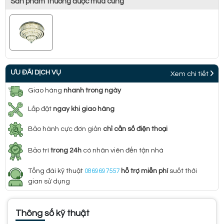
Sản phẩm thường được mua cùng
ƯU ĐÃI DỊCH VỤ
Xem chi tiết
Giao hàng
nhanh trong ngày
Lắp đặt
ngay khi giao hàng
Bảo hành cực đơn giản
chỉ cần số điện thoại
Bảo trì
trong 24h
có nhân viên đến tận nhà
Tổng đài kỹ thuật
0869697557
hỗ trợ miễn phí
suốt thời
gian sử dụng
Thông số kỹ thuật