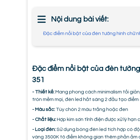
Nội dung bài viết:
Đặc điểm nổi bật của đèn tường hình chữ 
Đặc điểm nổi bật của đèn tường
351
- Thiết kế:
Mang phong cách minimalism tối giản, 
tròn mềm mại, đèn led hắt sáng 2 đầu tạo điểm
- Màu sắc:
Tùy chòn 2 màu trắng hoặc đen
- Chất liệu:
Hợp kim sơn tĩnh điện được xử lý hạn
- Loại đèn:
Sử dụng bóng đèn led tích hợp có độ
vàng 3500K tô điểm không gian thêm phần ấm cú