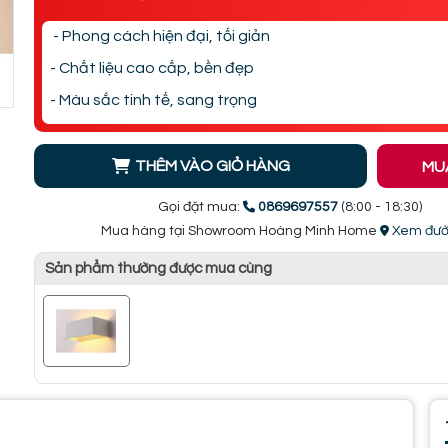
- Phong cách hiện đại, tối giản
- Chất liệu cao cấp, bền đẹp
- Màu sắc tinh tế, sang trọng
THÊM VÀO GIỎ HÀNG
MU
Gọi đặt mua:
0869697557
(8:00 - 18:30)
Mua hàng tại Showroom Hoàng Minh Home
Xem đườ
Sản phẩm thường được mua cùng