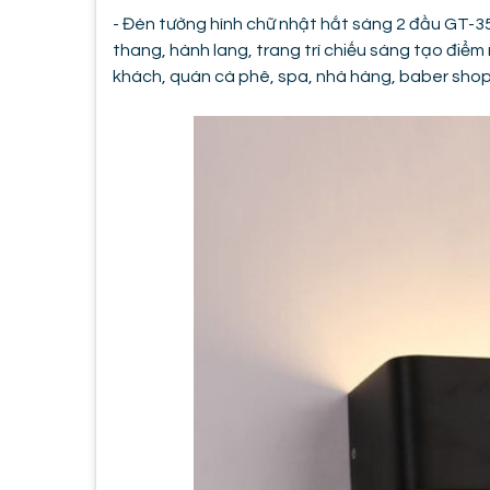
- Đèn tường hình chữ nhật hắt sáng 2 đầu GT-
thang, hành lang, trang trí chiếu sáng tạo đi
khách, quán cà phê, spa, nhà hàng, baber shop,