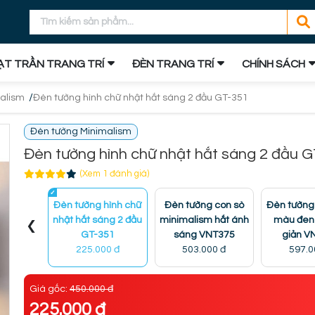
T TRẦN TRANG TRÍ
ĐÈN TRANG TRÍ
CHÍNH SÁCH
/
alism
Đèn tường hình chữ nhật hắt sáng 2 đầu GT-351
Đèn tường Minimalism
Đèn tường hình chữ nhật hắt sáng 2 đầu 
(Xem 1 đánh giá)
Đèn tường hình chữ
Đèn tường con sò
Đèn tường 
‹
nhật hắt sáng 2 đầu
minimalism hắt ánh
màu đen 
GT-351
sáng VNT375
giản V
225.000 đ
503.000 đ
597.0
Giá gốc:
450.000 đ
225.000 đ