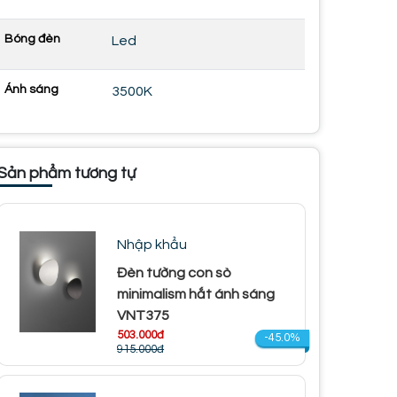
Bóng đèn
Led
Ánh sáng
3500K
Sản phẩm tương tự
Nhập khẩu
Đèn tường con sò
minimalism hắt ánh sáng
VNT375
503.000đ
-45.0%
915.000đ