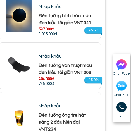
Nhập khẩu
Đèn tường hình tròn màu
đen kiểu tối giản VNT341
597.000đ
-45.5%
1.095.000đ
Nhập khẩu
Đèn tường ván trượt màu
đen kiểu tối giản VNT306
Chat Face
404.000đ
-45.0%
735.000đ
Chat Zalo
Nhập khẩu
Đèn tường ống tre hắt
Phone
sáng 2 đầu hiện đại
VNT234