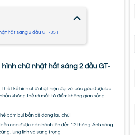
nhật hắt sáng 2 đầu GT-351
 hình chữ nhật hắt sáng 2 đầu GT-
thiết kế hình chữ nhật hiện đại với các góc được bo
 nhấn không thể rời mắt tô điểm không gian sống
 chế bám bụi bẩn dễ dàng lau chùi
 bền cao được bảo hành lên đến 12 tháng. Ánh sáng
ng, lung linh và sang trọng