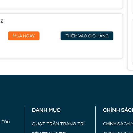
 2
MUA NGAY
THÊM VÀO GIỎ HÀNG
DANH MỤC
CHÍNH SÁC
. Tân
QUẠT TRẦN TRANG TRÍ
CHÍNH SÁCH 