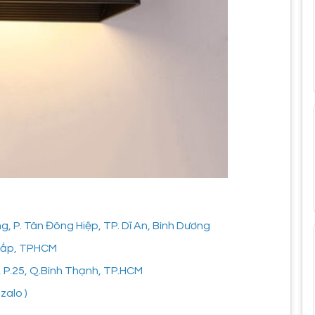
 P. Tân Đông Hiệp, TP. Dĩ An, Bình Dương
 Vấp, TPHCM
, P.25, Q.Bình Thạnh, TP.HCM
zalo )