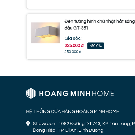
Đèn tường hình chữ nhật hắt sáng
đầu GT-351
Giá sốc:
225.000 đ
-50.0%
450.000 đ
HỆ THỐNG CỬA HÀNG HOÀNG MINH HOME
Showroom: 1082 Đường DT743, KP Tân Long, P
Đông Hiệp, TP. Dĩ An, Bình Dương