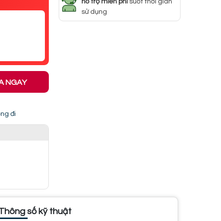
hỗ trợ miễn phí
suốt thời gian
sử dụng
A NGAY
ng đi
Thông số kỹ thuật