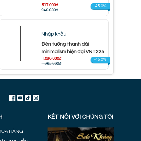
517.000đ
-45.0%
940.000đ
Nhập khẩu
Đèn tường thanh dài
minimalism hiện đại VNT225
1.080.000đ
-45.0%
1.965.000đ
H
KẾT NỐI VỚI CHÚNG TÔI
MUA HÀNG