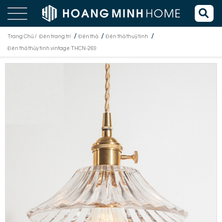
/
/
/
Trang Chủ /
Đèn trang trí
Đèn thả
Đèn thả thuỷ tinh
Đèn thả thủy tinh vintage THCN-269