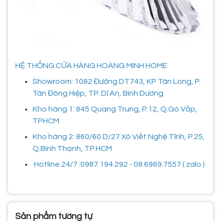
HỆ THỐNG CỬA HÀNG HOÀNG MINH HOME
Showroom: 1082 Đường DT743, KP Tân Long, P.
Tân Đông Hiệp, TP. Dĩ An, Bình Dương
Kho hàng 1: 845 Quang Trung, P.12, Q.Gò Vấp,
TPHCM
Kho hàng 2: 860/60 D/27 Xô Viết Nghệ Tĩnh, P.25,
Q.Bình Thạnh, TP.HCM
Hotline 24/7 :0987.194.292 - 08.6969.7557 ( zalo )
Sản phẩm tương tự