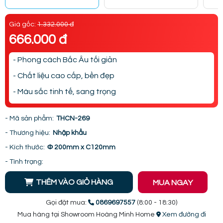
Giá gốc:
1.332.000 đ
666.000 đ
- Phong cách Bắc Âu tối giản
- Chất liệu cao cấp, bền đẹp
- Màu sắc tinh tế, sang trọng
- Mã sản phẩm:
THCN-269
- Thương hiệu:
Nhập khẩu
- Kích thước:
Φ 200mm x C120mm
- Tình trạng:
THÊM VÀO GIỎ HÀNG
MUA NGAY
Gọi đặt mua:
0869697557
(8:00 - 18:30)
Mua hàng tại Showroom Hoàng Minh Home
Xem đường đi