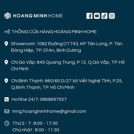
HỆ THỐNG CỬA HÀNG HOÀNG MINH HOME
Showroom: 1082 Đường DT743, KP Tân Long, P. Tân
Đông Hiệp, TP. Dĩ An, Bình Dương
CN Gò Vấp: 845 Quang Trung, P.12, Q.Gò Vấp, TP. Hồ
Chí Minh
CN Bình Thạnh: 860/60 D/27 Xô Viết Nghệ Tĩnh, P.25,
Q.Bình Thạnh, TP. Hồ Chí Minh
Hotline 24/7: 0869697557
mng.hoangminhhome@gmail.com
Thứ 2 - 7 : 8:00 - 17:30
Chủ nhật : 8:00 - 11:30