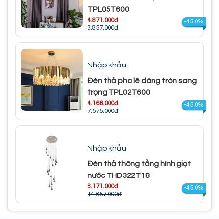
TPL05T600
4.871.000đ
-45.0%
8.857.000đ
Nhập khẩu
Đèn thả pha lê dáng tròn sang
trọng TPL02T600
4.166.000đ
-45.0%
7.575.000đ
Nhập khẩu
Đèn thả thông tầng hình giọt
nước THD322T18
8.171.000đ
-45.0%
14.857.000đ