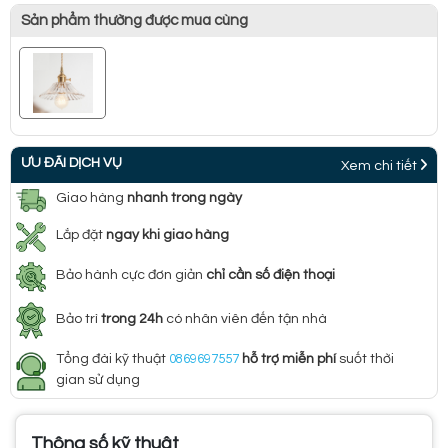
Sản phẩm thường được mua cùng
ƯU ĐÃI DỊCH VỤ
Xem chi tiết
Giao hàng
nhanh trong ngày
Lắp đặt
ngay khi giao hàng
Bảo hành cực đơn giản
chỉ cần số điện thoại
Bảo trì
trong 24h
có nhân viên đến tận nhà
Tổng đài kỹ thuật
0869697557
hỗ trợ miễn phí
suốt thời
gian sử dụng
Thông số kỹ thuật