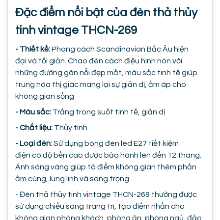
Đặc điểm nổi bật của đèn thả thủy
tinh vintage THCN-269
- Thiết kế:
Phong cách Scandinavian Bắc Âu hiện
đại và tối giản. Chao đèn cách điệu hình nón với
những đường gân nổi đẹp mắt, màu sắc tinh tế giúp
trung hòa thị giác mang lại sự giản dị, ấm áp cho
không gian sống
- Màu sắc:
Trắng trong suốt tinh tế, giản dị
- Chất liệu:
Thủy tinh
- Loại đèn:
Sử dụng bóng đèn led E27 tiết kiệm
điện có độ bền cao được bảo hành lên đến 12 tháng.
Ánh sáng vàng giúp tô điểm không gian thêm phần
ấm cúng, lung linh và sang trọng
- Đèn thả thủy tinh vintage THCN-269 thường được
sử dụng chiếu sáng trang trí, tạo điểm nhấn cho
không gian phòng khách, phòng ăn, phòng ngủ, đảo