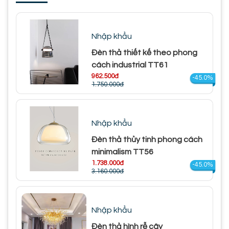
Nhập khẩu
Đèn thả thiết kế theo phong
cách industrial TT61
962.500đ
-45.0%
1.750.000đ
Nhập khẩu
Đèn thả thủy tinh phong cách
minimalism TT56
1.738.000đ
-45.0%
3.160.000đ
Nhập khẩu
Đèn thả hình rễ cây