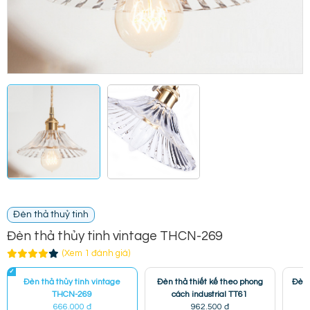
Đèn thả thuỷ tinh
Đèn thả thủy tinh vintage THCN-269
(Xem 1 đánh giá)
Đèn thả thủy tinh vintage
Đèn thả thiết kế theo phong
Đèn 
THCN-269
cách industrial TT61
666.000 đ
962.500 đ