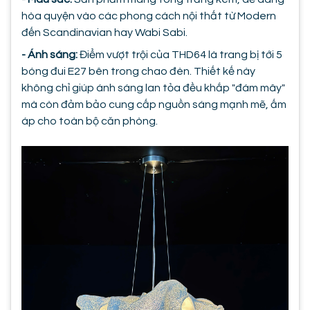
hòa quyện vào các phong cách nội thất từ Modern
đến Scandinavian hay Wabi Sabi.
- Ánh sáng:
Điểm vượt trội của THD64 là trang bị tới 5
bóng đui E27 bên trong chao đèn. Thiết kế này
không chỉ giúp ánh sáng lan tỏa đều khắp "đám mây"
mà còn đảm bảo cung cấp nguồn sáng mạnh mẽ, ấm
áp cho toàn bộ căn phòng.