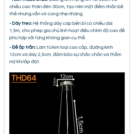
chiều cao thân đèn 30cm, tạo nên một điểm nhấn bề
thế nhưng vẫn vô cùng nhẹ nhàng.
- Dây treo:
Hệ thống dây cáp bền bỉ có chiều dài
1,5m, cho phép gia chủ linh hoạt điều chỉnh độ cao để
phù hợp với từng không gian cụ thể.
- Đế ốp trần:
Làm từ kim loại cao cấp, đường kính
12cm và dày 2,5cm, đảm bảo sự chắc chắn và thẩm
mỹ khi lắp đặt.