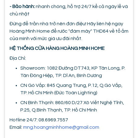
- Bảo hành:
nhanh chóng, hỗ trợ 24/7 kể cả ngày lễ và
chủ nhật
Đừng để trần nhà trở nên đơn điệu! Hãy liên hệ ngay
Hoàng Minh Home để rước "đám mây" THD64 về tổ ấm
của mình với mức giá ưu đãi nhất.
HỆ THỐNG CỬA HÀNG HOÀNG MINH HOME
Địa Chỉ:
Showroom: 1082 Đường DT743, KP Tân Long, P.
Tân Đông Hiệp, TP. Dĩ An, Bình Dương
CN Gò Vấp: 845 Quang Trung, P.12, Q.Gò Vấp,
TP. Hồ Chí Minh (Đức Toàn Lighting)
CN Bình Thạnh: 860/60 D/27 Xô Viết Nghệ Tĩnh,
P.25, Q.Bình Thạnh, TP. Hồ Chí Minh
Hotline 24/7: 08.6969.7557
Email:
mng.hoangminhhome@gmail.com