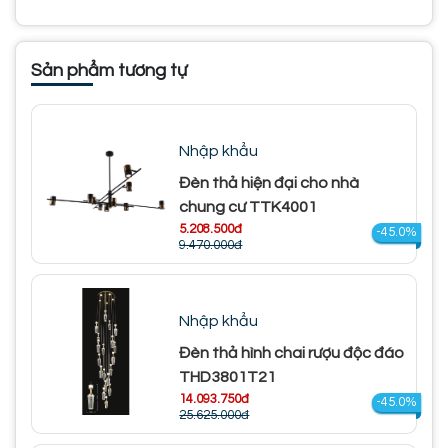
Sản phẩm tương tự
Nhập khẩu
Đèn thả hiện đại cho nhà
chung cư TTK4001
5.208.500đ
-45.0%
9.470.000đ
Nhập khẩu
Đèn thả hình chai rượu độc đáo
THD3801T21
14.093.750đ
-45.0%
25.625.000đ