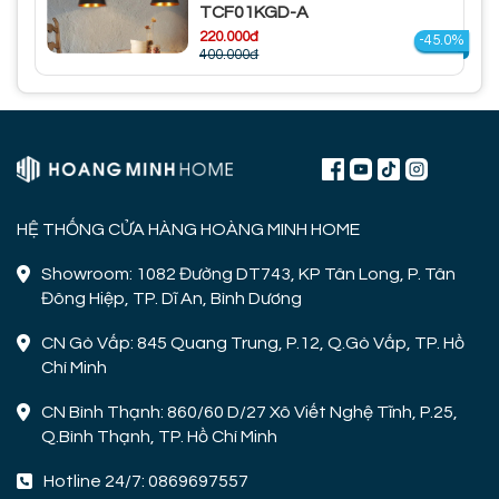
TCF01KGD-A
220.000đ
-45.0%
400.000đ
HỆ THỐNG CỬA HÀNG HOÀNG MINH HOME
Showroom: 1082 Đường DT743, KP Tân Long, P. Tân
Đông Hiệp, TP. Dĩ An, Bình Dương
CN Gò Vấp: 845 Quang Trung, P.12, Q.Gò Vấp, TP. Hồ
Chí Minh
CN Bình Thạnh: 860/60 D/27 Xô Viết Nghệ Tĩnh, P.25,
Q.Bình Thạnh, TP. Hồ Chí Minh
Hotline 24/7: 0869697557