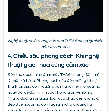
Nghệ thuật chiếu sáng của đèn THD64 mang lại chiều
sâu về cảm xúc
4. Chiều sâu phong cách: Khi nghệ
thuật giao thoa cùng cảm xúc
Đèn thả decor hình đám mây THD64 mang đậm triết
lý thiết kế tự do. Phong cách của đèn hướng tới sự
thư thái, giúp con người rũ bỏ những mệt mỏi sau một
ngày dài để đắm mình vào không gian yên bình.
Những đường sóng uốn lượn của chao đèn không chỉ
đẹp ở vẻ ngoài mà còn tạo ra những khoảng hắt
sáng đa tầng, tạo chiều sâu cho thị giác. Đây không