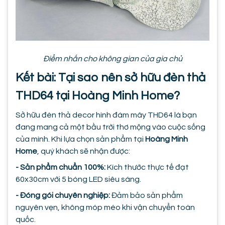
Điểm nhấn cho không gian của gia chủ
Kết bài: Tại sao nên sở hữu đèn thả
THD64 tại Hoàng Minh Home?
Sở hữu đèn thả decor hình đám mây THD64 là bạn
đang mang cả một bầu trời thơ mộng vào cuộc sống
của mình. Khi lựa chọn sản phẩm tại
Hoàng Minh
Home
, quý khách sẽ nhận được:
- Sản phẩm chuẩn 100%:
Kích thước thực tế đạt
60x30cm với 5 bóng LED siêu sáng.
- Đóng gói chuyên nghiệp:
Đảm bảo sản phẩm
nguyên vẹn, không móp méo khi vận chuyển toàn
quốc.