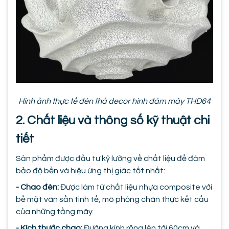
Hình ảnh thực tế đèn thả decor hình đám mây THD64
2. Chất liệu và thông số kỹ thuật chi
tiết
Sản phẩm được đầu tư kỹ lưỡng về chất liệu để đảm
bảo độ bền và hiệu ứng thị giác tốt nhất:
- Chao đèn:
Được làm từ chất liệu nhựa composite với
bề mặt vân sần tinh tế, mô phỏng chân thực kết cấu
của những tầng mây.
- Kích thước chao:
Đường kính rộng lên tới 60cm và