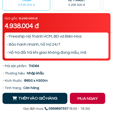
THD64
cư TTK4001
4.938.004 đ
5.208.500 đ
Giá gốc:
8.230.000 đ
4.938.004 đ
- Freeship nội thành HCM, BD và Biên Hòa
- Bảo hành nhanh, hỗ trợ 24/7
- Hỗ trợ đổi trả khi giao không đúng mẫu, mã
- Mã sản phẩm:
THD64
- Thương hiệu:
Nhập khẩu
- Kích thước:
Φ600 x H300m
- Tình trạng:
Còn hàng
THÊM VÀO GIỎ HÀNG
MUA NGAY
Gọi đặt mua:
0869697557
(8:00 - 18:30)