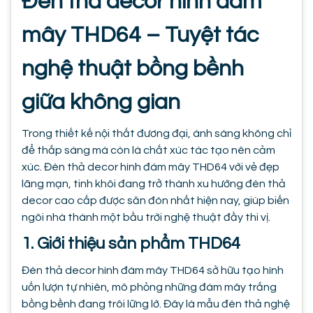
Đèn thả decor hình đám
mây THD64 – Tuyệt tác
nghệ thuật bồng bềnh
giữa không gian
Trong thiết kế nội thất đương đại, ánh sáng không chỉ
để thắp sáng mà còn là chất xúc tác tạo nên cảm
xúc. Đèn thả decor hình đám mây THD64 với vẻ đẹp
lãng mạn, tinh khôi đang trở thành xu hướng đèn thả
decor cao cấp được săn đón nhất hiện nay, giúp biến
ngôi nhà thành một bầu trời nghệ thuật đầy thi vị.
1. Giới thiệu sản phẩm THD64
Đèn thả decor hình đám mây THD64 sở hữu tạo hình
uốn lượn tự nhiên, mô phỏng những đám mây trắng
bồng bềnh đang trôi lững lờ. Đây là mẫu đèn thả nghệ