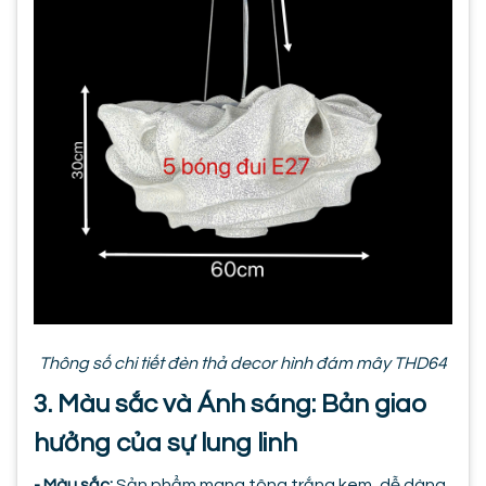
Thông số chi tiết đèn thả decor hình đám mây THD64
3. Màu sắc và Ánh sáng: Bản giao
hưởng của sự lung linh
- Màu sắc:
Sản phẩm mang tông trắng kem, dễ dàng