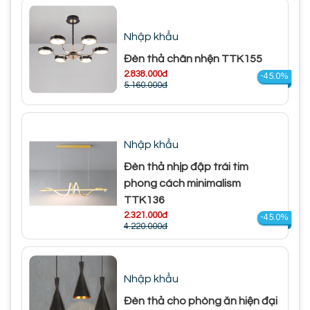
Nhập khẩu
Đèn thả chân nhện TTK155
2.838.000đ
-45.0%
5.160.000đ
Nhập khẩu
Đèn thả nhịp đập trái tim
phong cách minimalism
TTK136
2.321.000đ
-45.0%
4.220.000đ
Nhập khẩu
Đèn thả cho phòng ăn hiện đại