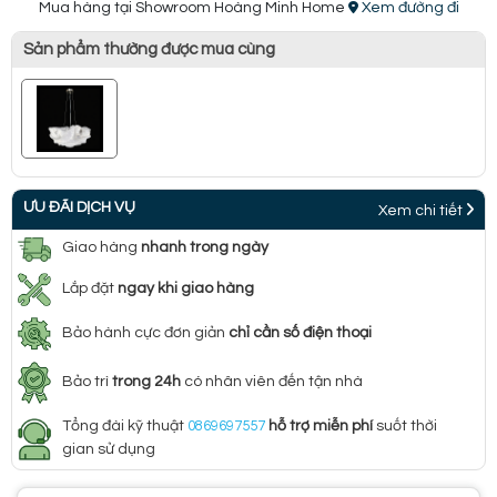
Mua hàng tại Showroom Hoàng Minh Home
Xem đường đi
Sản phẩm thường được mua cùng
ƯU ĐÃI DỊCH VỤ
Xem chi tiết
Giao hàng
nhanh trong ngày
Lắp đặt
ngay khi giao hàng
Bảo hành cực đơn giản
chỉ cần số điện thoại
Bảo trì
trong 24h
có nhân viên đến tận nhà
Tổng đài kỹ thuật
0869697557
hỗ trợ miễn phí
suốt thời
gian sử dụng