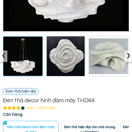
‹
›
Đèn thả hiện đại
Đèn thả decor hình đám mây THD64
(Xem 1 đánh giá)
Còn hàng
Đèn thả decor hình đám mây
Đèn thả hiện đại cho nhà chung
Đèn t