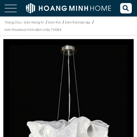
/
/
/
Trang Chủ /
Đèn trang trí
Đèn thả
Đèn thả hiện đại
Đèn thả decor hình đám mây THD64