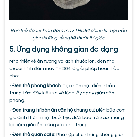
Đèn thả decor hình đám mây THD64 chính là một bản
giao hưởng về nghệ thuật thị giác
5. Ứng dụng không gian đa dạng
Nhờ thiết kế ấn tượng và kích thước lớn, đèn thả
decor hình đám mây THD64 là giải pháp hoàn hảo
cho:
- Đèn thả phòng khách:
Tạo nên một điểm nhấn
trung tâm đầy kiêu sa và lộng lẫy ngay giữa căn
phòng.
- Đèn trang trí bàn ăn căn hộ chung cư:
Biến bữa cơm
gia đình thành một buổi tiệc dưới bầu trời sao, mang
lại cảm giác ấm cúng và sang trọng.
- Đèn thả quán cafe:
Phù hợp cho những không gian