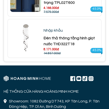
trọng TPL02T600
4.166.000đ
-45.0%
7.575.000đ
Nhập khẩu
Đèn thả thông tầng hình giọt
nước THD322T18
8.171.000đ
-45.0%
14.857.000đ
HỆ THỐNG CỬA HÀNG HOÀNG MINH HOME
Showroom: 1082 Đường DT743, KP Tân Long, P. Tân
Đông Hiệp, TP. Dĩ An, Bình Dương