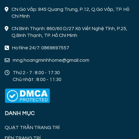
CN Gò Vấp: 845 Quang Trung, P.12, Q.Gò Vấp, TP. Hồ
Chí Minh
CN Bình Thạnh: 860/60 D/27 Xô Viết Nghệ Tĩnh, P.25,
Q.Bình Thạnh, TP. Hồ Chí Minh
Hotline 24/7: 0869697557
mng.hoangminhhome@gmail.com
Thứ 2 - 7 : 8:00 - 17:30
Chủ nhật : 8:00 - 11:30
DANH MỤC
QUẠT TRẦN TRANG TRÍ
ĐÈN TRANG TRÍ