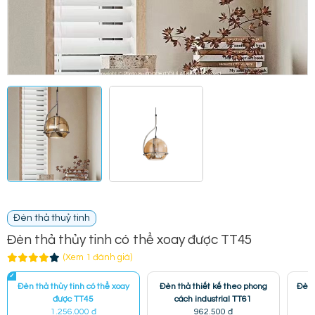
Đèn thả thuỷ tinh
Đèn thả thủy tinh có thể xoay được TT45
(Xem 1 đánh giá)
Đèn thả thủy tinh có thể xoay
Đèn thả thiết kế theo phong
Đèn 
được TT45
cách industrial TT61
1.256.000 đ
962.500 đ