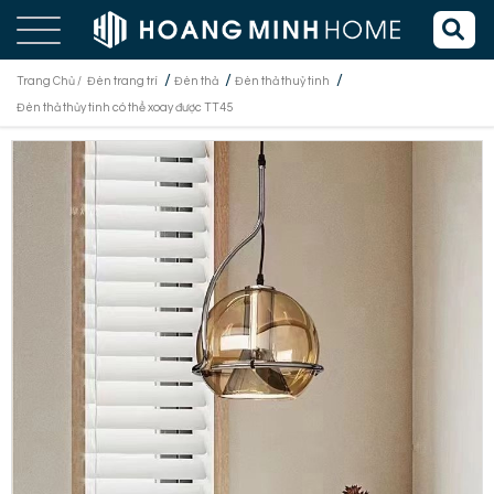
/
/
/
Trang Chủ /
Đèn trang trí
Đèn thả
Đèn thả thuỷ tinh
Đèn thả thủy tinh có thể xoay được TT45