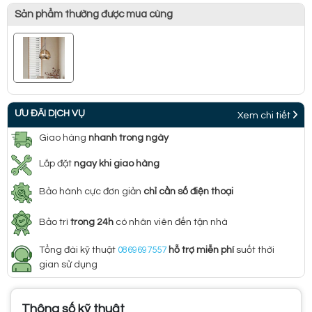
Sản phẩm thường được mua cùng
ƯU ĐÃI DỊCH VỤ
Xem chi tiết
Giao hàng
nhanh trong ngày
Lắp đặt
ngay khi giao hàng
Bảo hành cực đơn giản
chỉ cần số điện thoại
Bảo trì
trong 24h
có nhân viên đến tận nhà
Tổng đài kỹ thuật
0869697557
hỗ trợ miễn phí
suốt thời
gian sử dụng
Thông số kỹ thuật