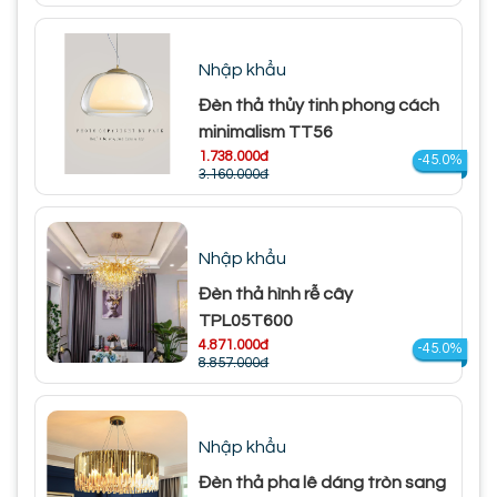
Nhập khẩu
Đèn thả thủy tinh phong cách
minimalism TT56
1.738.000đ
-45.0%
3.160.000đ
Nhập khẩu
Đèn thả hình rễ cây
TPL05T600
4.871.000đ
-45.0%
8.857.000đ
Nhập khẩu
Đèn thả pha lê dáng tròn sang