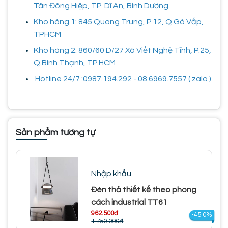
Tân Đông Hiệp, TP. Dĩ An, Bình Dương
Kho hàng 1: 845 Quang Trung, P.12, Q.Gò Vấp,
TPHCM
Kho hàng 2: 860/60 D/27 Xô Viết Nghệ Tĩnh, P.25,
Q.Bình Thạnh, TP.HCM
Hotline 24/7 :0987.194.292 - 08.6969.7557 ( zalo )
Sản phẩm tương tự
Nhập khẩu
Đèn thả thiết kế theo phong
cách industrial TT61
962.500đ
-45.0%
1.750.000đ