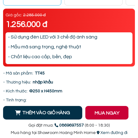
Giá gốc:
2.285.000 đ
1.256.000 đ
- Sử dụng đèn LED với 3 chế độ ánh sáng
- Mẫu mã sang trọng, nghệ thuật
- Chất liệu cao cấp, bền, đẹp
- Mã sản phẩm:
TT45
- Thương hiệu:
nhập khẩu
- Kích thước:
Φ250 x H450mm
- Tình trạng:
THÊM VÀO GIỎ HÀNG
MUA NGAY
Gọi đặt mua:
0869697557
(8:00 - 18:30)
Mua hàng tại Showroom Hoàng Minh Home
Xem đường đi