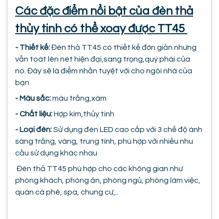
Các đặc điểm nổi bật của đèn thả
thủy tinh có thể xoay được TT45
- Thiết kế:
Đèn thả TT45 có thiết kế đơn giản nhưng
vẫn toát lên nét hiện đại,sang trọng,quý phái của
nó. Đây sẽ là điểm nhấn tuyệt vời cho ngôi nhà của
bạn
- Màu sắc:
màu trắng,xám
- Chất liệu:
Hợp kim,thủy tinh
- Loại đèn:
Sử dụng đèn LED cao cấp với 3 chế độ ánh
sáng trắng, vàng, trung tính, phù hợp với nhiều nhu
cầu sử dụng khác nhau
Đèn thả TT45 phù hợp cho các không gian như
phòng khách, phòng ăn, phòng ngủ, phòng làm việc,
quán cà phê, spa, chung cư,..