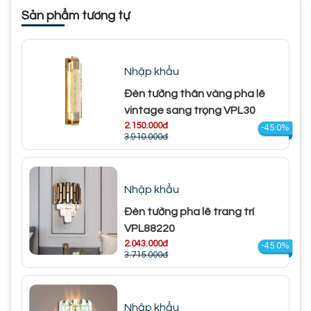
Sản phẩm tương tự
Nhập khẩu
Đèn tường thân vàng pha lê
vintage sang trọng VPL30
2.150.000đ
-45.0%
3.910.000đ
Nhập khẩu
Đèn tường pha lê trang trí
VPL88220
2.043.000đ
-45.0%
3.715.000đ
Nhập khẩu