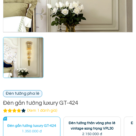
Đèn tường pha lê
Đèn gắn tường luxury GT-424
(Xem 1 đánh giá)
Đèn tường thân vàng pha lê
Đèn
Đèn gắn tường luxury GT-424
vintage sang trọng VPL30
1.350.000 đ
2.150.000 đ