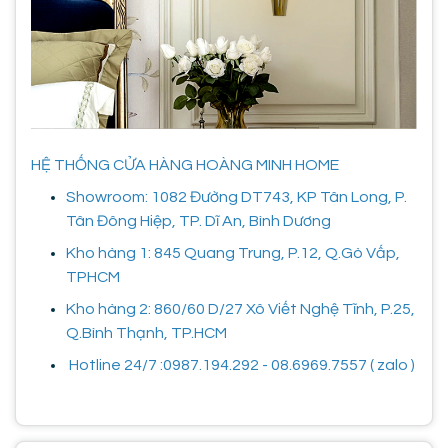
HỆ THỐNG CỬA HÀNG HOÀNG MINH HOME
Showroom: 1082 Đường DT743, KP Tân Long, P.
Tân Đông Hiệp, TP. Dĩ An, Bình Dương
Kho hàng 1: 845 Quang Trung, P.12, Q.Gò Vấp,
TPHCM
Kho hàng 2: 860/60 D/27 Xô Viết Nghệ Tĩnh, P.25,
Q.Bình Thạnh, TP.HCM
Hotline 24/7 :0987.194.292 - 08.6969.7557 ( zalo )