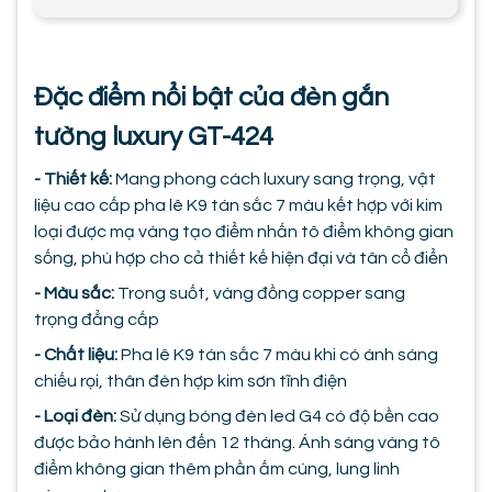
Đặc điểm nổi bật của đèn gắn
tường luxury GT-424
- Thiết kế:
Mang phong cách luxury sang trọng, vật
liệu cao cấp pha lê K9 tán sắc 7 màu kết hợp với kim
loại được mạ vàng tạo điểm nhấn tô điểm không gian
sống, phù hợp cho cả thiết kế hiện đại và tân cổ điển
- Màu sắc:
Trong suốt, vàng đồng copper sang
trọng đẳng cấp
- Chất liệu:
Pha lê K9 tán sắc 7 màu khi có ánh sáng
chiếu rọi, thân đèn hợp kim sơn tĩnh điện
- Loại đèn:
Sử dụng bóng đèn led G4 có độ bền cao
được bảo hành lên đến 12 tháng. Ánh sáng vàng tô
điểm không gian thêm phần ấm cúng, lung linh