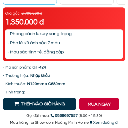
Giá gốc:
2.700.000 đ
1.350.000 đ
- Phong cách luxury sang trọng
- Pha lê K9 ánh sắc 7 màu
- Màu sắc tinh tế, đẳng cấp
- Mã sản phẩm:
GT-424
- Thương hiệu:
Nhập khẩu
- Kích thước:
N120mm x C680mm
- Tình trạng:
THÊM VÀO GIỎ HÀNG
MUA NGAY
Gọi đặt mua:
0869697557
(8:00 - 18:30)
Mua hàng tại Showroom Hoàng Minh Home
Xem đường đi