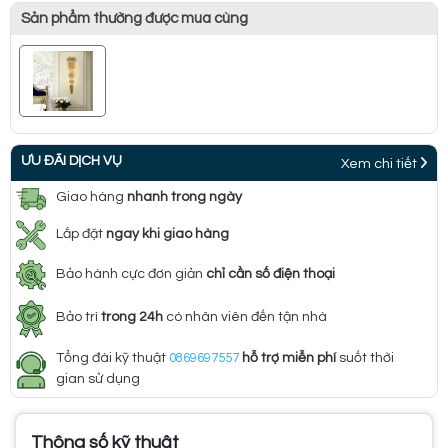
Sản phẩm thường được mua cùng
ƯU ĐÃI DỊCH VỤ
Xem chi tiết
Giao hàng
nhanh trong ngày
Lắp đặt
ngay khi giao hàng
Bảo hành cực đơn giản
chỉ cần số điện thoại
Bảo trì
trong 24h
có nhân viên đến tận nhà
Tổng đài kỹ thuật
0869697557
hỗ trợ miễn phí
suốt thời
gian sử dụng
Thông số kỹ thuật