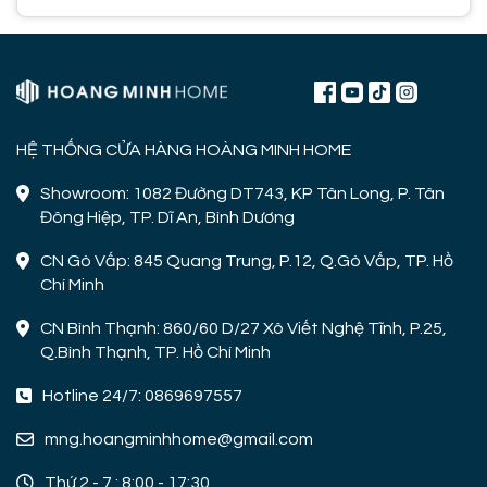
HỆ THỐNG CỬA HÀNG HOÀNG MINH HOME
Showroom: 1082 Đường DT743, KP Tân Long, P. Tân
Đông Hiệp, TP. Dĩ An, Bình Dương
CN Gò Vấp: 845 Quang Trung, P.12, Q.Gò Vấp, TP. Hồ
Chí Minh
CN Bình Thạnh: 860/60 D/27 Xô Viết Nghệ Tĩnh, P.25,
Q.Bình Thạnh, TP. Hồ Chí Minh
Hotline 24/7: 0869697557
mng.hoangminhhome@gmail.com
Thứ 2 - 7 : 8:00 - 17:30