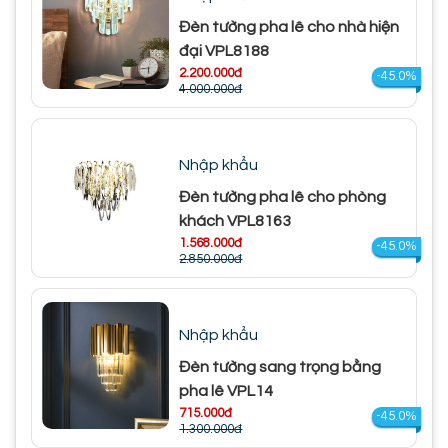
Đèn tường pha lê cho nhà hiện
đại VPL8188
2.200.000đ
-45.0%
4.000.000đ
Nhập khẩu
Đèn tường pha lê cho phòng
khách VPL8163
1.568.000đ
-45.0%
2.850.000đ
Nhập khẩu
Đèn tường sang trọng bằng
pha lê VPL14
715.000đ
-45.0%
1.300.000đ