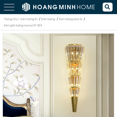
/
/
/
Trang Chủ /
Đèn trang trí
Đèn tường
Đèn tường pha lê
Đèn gắn tường luxury GT-424