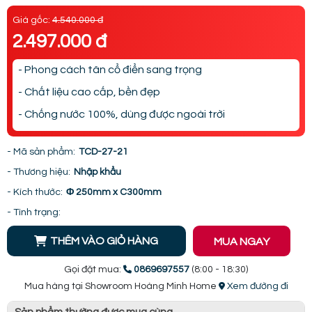
Giá gốc:
4.540.000 đ
2.497.000 đ
- Phong cách tân cổ điển sang trọng
- Chất liệu cao cấp, bền đẹp
- Chống nước 100%, dùng được ngoài trời
- Mã sản phẩm:
TCD-27-21
- Thương hiệu:
Nhập khẩu
- Kích thước:
Φ 250mm x C300mm
- Tình trạng:
THÊM VÀO GIỎ HÀNG
MUA NGAY
Gọi đặt mua:
0869697557
(8:00 - 18:30)
Mua hàng tại Showroom Hoàng Minh Home
Xem đường đi