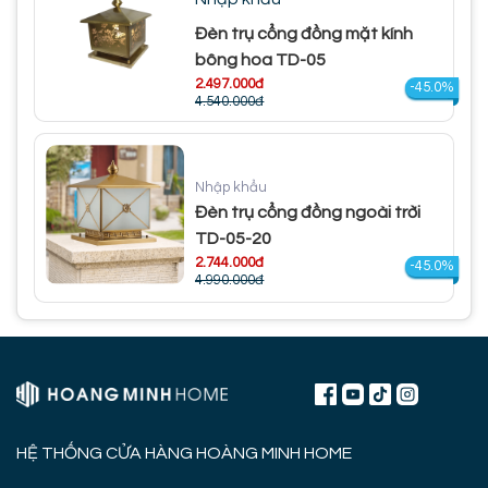
Đèn trụ cổng đồng mặt kính
bông hoa TD-05
2.497.000đ
-45.0%
4.540.000đ
Nhập khẩu
Đèn trụ cổng đồng ngoài trời
TD-05-20
2.744.000đ
-45.0%
4.990.000đ
HỆ THỐNG CỬA HÀNG HOÀNG MINH HOME