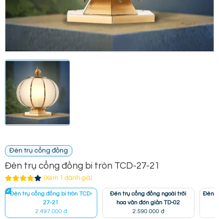
Đèn trụ cổng đồng
Đèn trụ cổng đồng bi tròn TCD-27-21
(Xem 1 đánh giá)
Đèn trụ cổng đồng bi tròn TCD-
Đèn trụ cổng đồng ngoài trời
Đèn t
27-21
hoa văn đơn giản TD-02
2.497.000 đ
2.590.000 đ