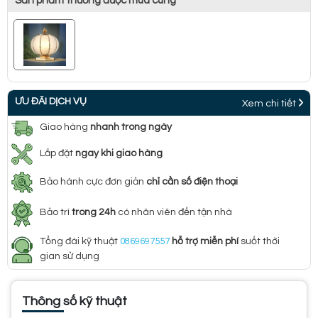
Sản phẩm thường được mua cùng
ƯU ĐÃI DỊCH VỤ
Xem chi tiết
Giao hàng
nhanh trong ngày
Lắp đặt
ngay khi giao hàng
Bảo hành cực đơn giản
chỉ cần số điện thoại
Bảo trì
trong 24h
có nhân viên đến tận nhà
Tổng đài kỹ thuật
0869697557
hỗ trợ miễn phí
suốt thời
gian sử dụng
Thông số kỹ thuật