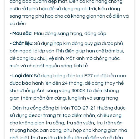
đồng bao quanh đẹp mắt. Đèn có khả năng chống
nước rất phù hợp để sử dụng ngoài trời, kiểu dáng
sang trọng phù hợp cho cả không gian tân cổ điển và
cổ điển
- Màu sắc:
Màu đồng sang trọng, đẳng cấp
- Chất liệu:
Sử dụng hợp kim đồng quý giá được phủ
bên ngoài là lớp sơn tĩnh điện giúp hạn chế bám bụi,
dễ dàng lau chùi, vệ sinh. Mặt kính mờ chống nước
mưa và che bớt nguồn sáng tinh tế
- Loại đèn:
Sử dụng bóng đèn led E27 có độ bền cao
được bảo hành lên đến 24 tháng, dễ dàng thay thế
khi hư hỏng. Ánh sáng vàng 3000K tô điểm không
gian thêm phần ấm cúng, lung linh và sang trọng
- Đèn trụ cổng đồng bi tròn TCD-27-21 thường được
sử dụng decor trang trí tạo điểm nhấn, chiếu sáng
cho không gian trụ cổng, trụ sân vườn, trụ trên sân
thượng hoặc ban công, phù hợp cho không gian nhà
phố, biệt thự hay lâu đài kiểu tân cổ điển và cổ điển....