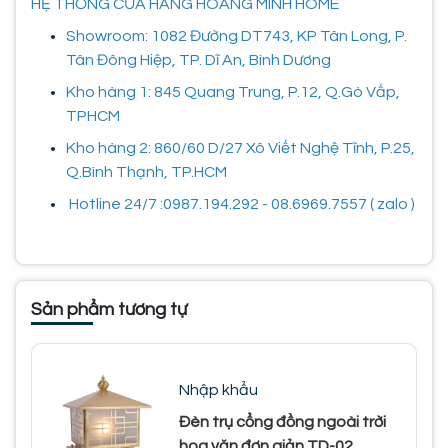
HỆ THỐNG CỬA HÀNG HOÀNG MINH HOME
Showroom: 1082 Đường DT743, KP Tân Long, P.
Tân Đông Hiệp, TP. Dĩ An, Bình Dương
Kho hàng 1: 845 Quang Trung, P.12, Q.Gò Vấp,
TPHCM
Kho hàng 2: 860/60 D/27 Xô Viết Nghệ Tĩnh, P.25,
Q.Bình Thạnh, TP.HCM
Hotline 24/7 :0987.194.292 - 08.6969.7557 ( zalo )
Sản phẩm tương tự
Nhập khẩu
Đèn trụ cổng đồng ngoài trời
hoa văn đơn giản TD-02