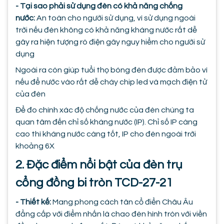
- Tại sao phải sử dụng đèn có khả năng chống
nước:
An toàn cho người sử dụng, vì sử dụng ngoài
trời nếu đèn không có khả năng kháng nước rất dễ
gây ra hiện tượng rò điện gây nguy hiểm cho người sử
dụng
Ngoài ra còn giúp tuổi thọ bóng đèn được đảm bảo vì
nếu để nước vào rất dễ cháy chip led và mạch điện tử
của đèn
Để đo chính xác độ chống nước của đèn chúng ta
quan tâm đến chỉ số kháng nước (IP). Chỉ số IP càng
cao thì kháng nước càng tốt, IP cho đèn ngoài trời
khoảng 6X
2. Đặc điểm nổi bật của đèn trụ
cổng đồng bi tròn TCD-27-21
- Thiết kế:
Mang phong cách tân cổ điển Châu Âu
đẳng cấp với điểm nhấn là chao đèn hình tròn với viền