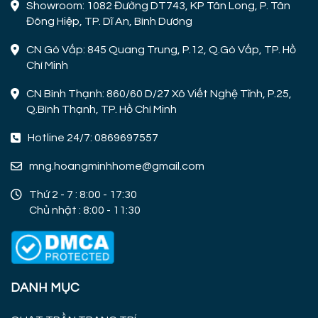
Showroom: 1082 Đường DT743, KP Tân Long, P. Tân
Đông Hiệp, TP. Dĩ An, Bình Dương
CN Gò Vấp: 845 Quang Trung, P.12, Q.Gò Vấp, TP. Hồ
Chí Minh
CN Bình Thạnh: 860/60 D/27 Xô Viết Nghệ Tĩnh, P.25,
Q.Bình Thạnh, TP. Hồ Chí Minh
Hotline 24/7: 0869697557
mng.hoangminhhome@gmail.com
Thứ 2 - 7 : 8:00 - 17:30
Chủ nhật : 8:00 - 11:30
DANH MỤC