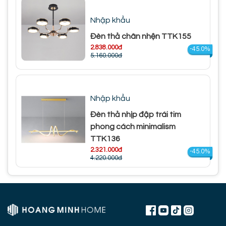
Nhập khẩu
Đèn thả chân nhện TTK155
2.838.000đ
-45.0%
5.160.000đ
Nhập khẩu
Đèn thả nhịp đập trái tim
phong cách minimalism
TTK136
2.321.000đ
-45.0%
4.220.000đ