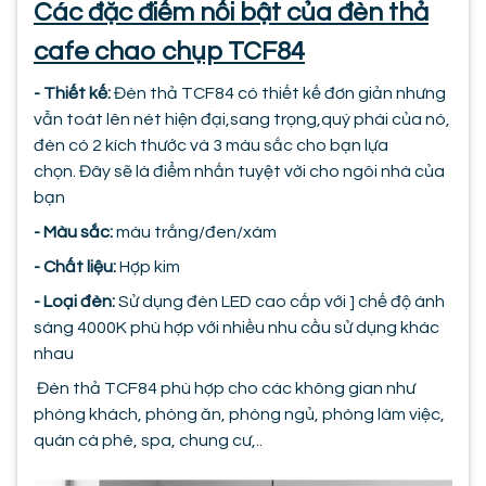
Các đặc điểm nổi bật của đèn thả
cafe chao chụp TCF84
- Thiết kế:
Đèn thả TCF84 có thiết kế đơn giản nhưng
vẫn toát lên nét hiện đại,sang trọng,quý phái của nó,
đèn có 2 kích thước và 3 màu sắc cho bạn lựa
chọn. Đây sẽ là điểm nhấn tuyệt vời cho ngôi nhà của
bạn
- Màu sắc:
màu trắng/đen/xám
- Chất liệu:
Hợp kim
- Loại đèn:
Sử dụng đèn LED cao cấp với ] chế độ ánh
sáng 4000K phù hợp với nhiều nhu cầu sử dụng khác
nhau
Đèn thả TCF84 phù hợp cho các không gian như
phòng khách, phòng ăn, phòng ngủ, phòng làm việc,
quán cà phê, spa, chung cư,..