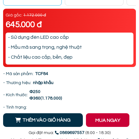
Giá gốc:
1.172.000 đ
645.000 đ
- Sử dụng đèn LED cao cấp
- Mẫu mã sang trọng, nghệ thuật
- Chất liệu cao cấp, bền, đẹp
- Mã sản phẩm:
TCF84
- Thương hiệu:
nhập khẩu
Φ250
- Kích thước:
Φ360(1.178.000)
- Tình trạng:
THÊM VÀO GIỎ HÀNG
MUA NGAY
Gọi đặt mua:
0869697557
(8:00 - 18:30)