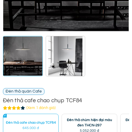
Đèn thả quán Cafe
Đèn thả cafe chao chụp TCF84
(Xem 1 đánh giá)
Đèn thả chùm hiện đại màu
Đèn 
Đèn thả cafe chao chụp TCF84
đen THCN-297
645.000 đ
5.052.000 đ