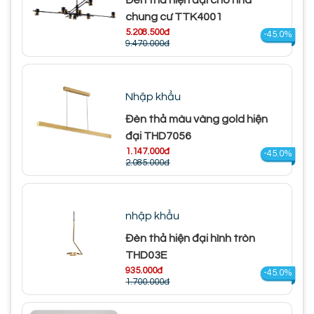
chung cư TTK4001
5.208.500đ
-45.0%
9.470.000đ
Nhập khẩu
Đèn thả màu vàng gold hiện
đại THD7056
1.147.000đ
-45.0%
2.085.000đ
nhập khẩu
Đèn thả hiện đại hình tròn
THD03E
935.000đ
-45.0%
1.700.000đ