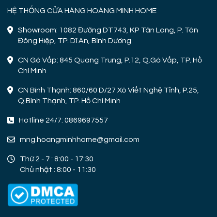
HỆ THỐNG CỬA HÀNG HOÀNG MINH HOME
Showroom: 1082 Đường DT743, KP Tân Long, P. Tân
Đông Hiệp, TP. Dĩ An, Bình Dương
CN Gò Vấp: 845 Quang Trung, P.12, Q.Gò Vấp, TP. Hồ
Chí Minh
CN Bình Thạnh: 860/60 D/27 Xô Viết Nghệ Tĩnh, P.25,
Q.Bình Thạnh, TP. Hồ Chí Minh
Hotline 24/7: 0869697557
mng.hoangminhhome@gmail.com
Thứ 2 - 7 : 8:00 - 17:30
Chủ nhật : 8:00 - 11:30