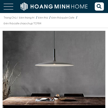
/
/
/
Trang Chủ /
Đèn trang trí
Đèn thả
Đèn thả quán Cafe
Đèn thả cafe chao chụp TCF84