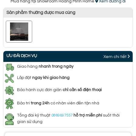
Mua hàng tại Showroom Hoàng Minh Home
Xem đường đi
Sản phẩm thường được mua cùng
ƯU ĐÃI DỊCH VỤ
Xem chi tiết
Giao hàng
nhanh trong ngày
Lắp đặt
ngay khi giao hàng
Bảo hành cực đơn giản
chỉ cần số điện thoại
Bảo trì
trong 24h
có nhân viên đến tận nhà
Tổng đài kỹ thuật
0869697557
hỗ trợ miễn phí
suốt thời
gian sử dụng