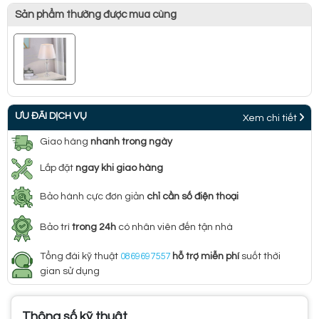
Sản phẩm thường được mua cùng
ƯU ĐÃI DỊCH VỤ
Xem chi tiết
Giao hàng
nhanh trong ngày
Lắp đặt
ngay khi giao hàng
Bảo hành cực đơn giản
chỉ cần số điện thoại
Bảo trì
trong 24h
có nhân viên đến tận nhà
Tổng đài kỹ thuật
0869697557
hỗ trợ miễn phí
suốt thời
gian sử dụng
Thông số kỹ thuật