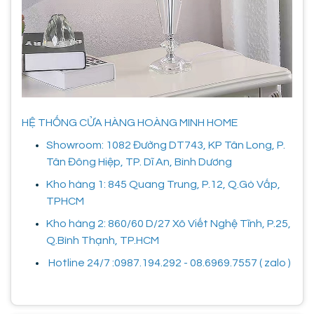
HỆ THỐNG CỬA HÀNG HOÀNG MINH HOME
Showroom: 1082 Đường DT743, KP Tân Long, P.
Tân Đông Hiệp, TP. Dĩ An, Bình Dương
Kho hàng 1: 845 Quang Trung, P.12, Q.Gò Vấp,
TPHCM
Kho hàng 2: 860/60 D/27 Xô Viết Nghệ Tĩnh, P.25,
Q.Bình Thạnh, TP.HCM
Hotline 24/7 :0987.194.292 - 08.6969.7557 ( zalo )