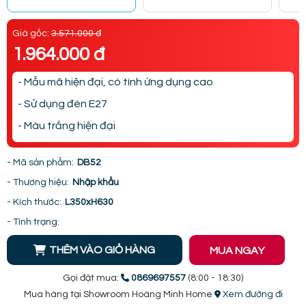
Giá gốc:
3.571.000 đ
1.964.000 đ
- Mẫu mã hiện đại, có tính ứng dụng cao
- Sử dụng đèn E27
- Màu trắng hiện đại
- Mã sản phẩm:
DB52
- Thương hiệu:
Nhập khẩu
- Kích thước:
L350xH630
- Tình trạng:
THÊM VÀO GIỎ HÀNG
MUA NGAY
Gọi đặt mua:
0869697557
(8:00 - 18:30)
Mua hàng tại Showroom Hoàng Minh Home
Xem đường đi