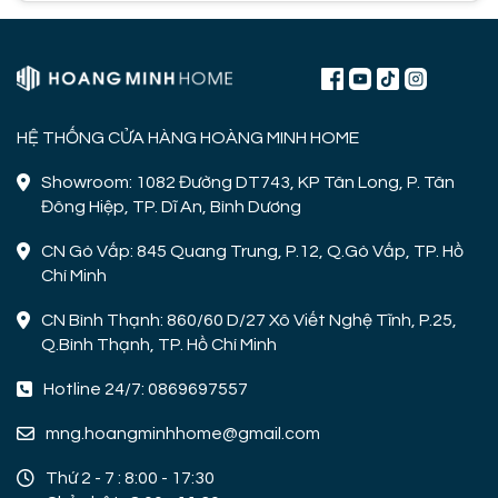
HỆ THỐNG CỬA HÀNG HOÀNG MINH HOME
Showroom: 1082 Đường DT743, KP Tân Long, P. Tân
Đông Hiệp, TP. Dĩ An, Bình Dương
CN Gò Vấp: 845 Quang Trung, P.12, Q.Gò Vấp, TP. Hồ
Chí Minh
CN Bình Thạnh: 860/60 D/27 Xô Viết Nghệ Tĩnh, P.25,
Q.Bình Thạnh, TP. Hồ Chí Minh
Hotline 24/7: 0869697557
mng.hoangminhhome@gmail.com
Thứ 2 - 7 : 8:00 - 17:30