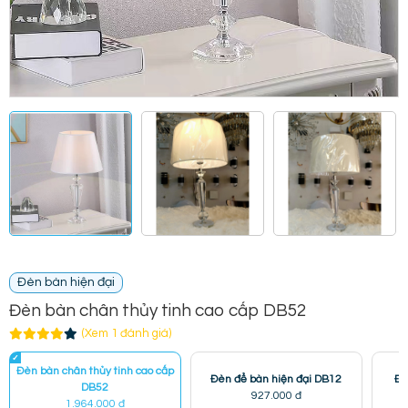
Đèn bàn hiện đại
Đèn bàn chân thủy tinh cao cấp DB52
(Xem 1 đánh giá)
Đèn bàn chân thủy tinh cao cấp
Đèn để bàn hiện đại DB12
Đè
DB52
927.000 đ
1.964.000 đ