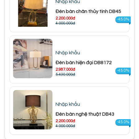
Nhập khẩu
Đèn bàn chân thủy tinh DB45
2.200.000đ
-45.0%
4.000.000đ
Nhập khẩu
Đèn bàn hiện đại DB8172
2.987.000đ
-45.0%
5.430.000đ
Nhập khẩu
Đèn bàn nghệ thuật DB43
2.200.000đ
-45.0%
4.000.000đ