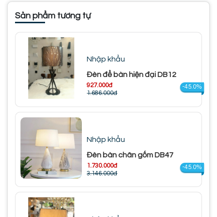
Sản phẩm tương tự
Nhập khẩu
Đèn để bàn hiện đại DB12
927.000đ
-45.0%
1.686.000đ
Nhập khẩu
Đèn bàn chân gốm DB47
1.730.000đ
-45.0%
3.146.000đ