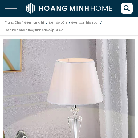
/
/
/
Trang Chủ /
Đèn trang trí
Đèn để bàn
Đèn bàn hiện đại
Đèn bàn chân thủy tinh cao cấp DB52