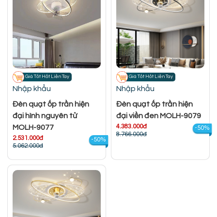
Giá Tốt Hốt Liền Tay
Giá Tốt Hốt Liền Tay
Nhập khẩu
Nhập khẩu
Đèn quạt ốp trần hiện
Đèn quạt ốp trần hiện
đại hình nguyên tử
đại viền đen MOLH-9079
4.383.000đ
MOLH-9077
-50%
8.766.000đ
2.531.000đ
-50%
5.062.000đ