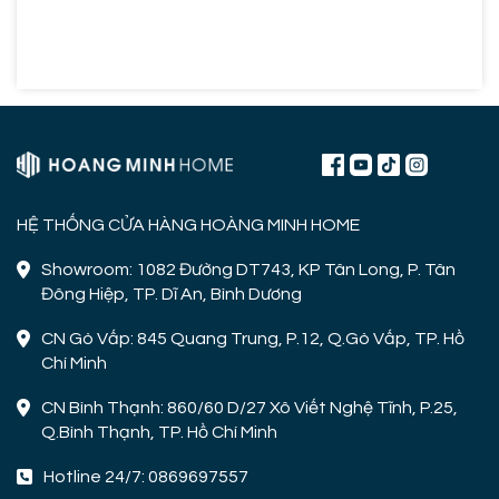
HỆ THỐNG CỬA HÀNG HOÀNG MINH HOME
Showroom: 1082 Đường DT743, KP Tân Long, P. Tân
Đông Hiệp, TP. Dĩ An, Bình Dương
CN Gò Vấp: 845 Quang Trung, P.12, Q.Gò Vấp, TP. Hồ
Chí Minh
CN Bình Thạnh: 860/60 D/27 Xô Viết Nghệ Tĩnh, P.25,
Q.Bình Thạnh, TP. Hồ Chí Minh
Hotline 24/7: 0869697557