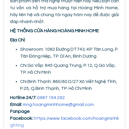
sản phẩm đèn thả nghệ thuật hiện nay. Nếu bạn cần
tư vấn và hỗ trợ mua hàng tại Hoàng Minh Home,
hãy liên hệ với chúng tôi ngay hôm nay để được giải
đáp nhanh nhất.
HỆ THỐNG CỬA HÀNG HOÀNG MINH HOME
Địa Chỉ:
Showroom: 1082 Đường DT743, KP Tân Long, P.
Tân Đông Hiệp, TP. Dĩ An, Bình Dương
CN Gò Vấp: 845 Quang Trung, P.12, Q.Gò Vấp,
TP. Hồ Chí Minh
CN Bình Thạnh: 860/60 D/27 Xô Viết Nghệ Tĩnh,
P.25, Q.Bình Thạnh, TP. Hồ Chí Minh
Hotline 24/7:
0987.194.292
Email:
mng.hoangminhhome@gmail.com
Fanpage
Facebook:
https://www.facebook.com/hoangminhli
ghting