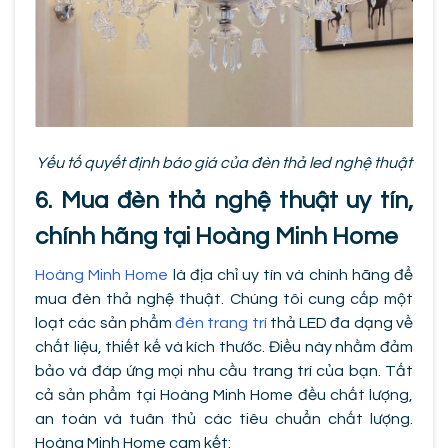
Yếu tố quyết định báo giá của đèn thả led nghệ thuật
6. Mua đèn thả nghệ thuật uy tín,
chính hãng tại Hoàng Minh Home
Hoàng Minh Home
là địa chỉ uy tín và chính hãng để
mua đèn thả nghệ thuật. Chúng tôi cung cấp một
loạt các sản phẩm
đèn trang trí
thả LED đa dạng về
chất liệu, thiết kế và kích thước. Điều này nhằm đảm
bảo và đáp ứng mọi nhu cầu trang trí của bạn. Tất
cả sản phẩm tại Hoàng Minh Home đều chất lượng,
an toàn và tuân thủ các tiêu chuẩn chất lượng.
Hoàng Minh Home cam kết: