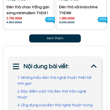
Đèn thả chao trắng gợn
Đèn thả vải indochine
sóng minimalism THD91
THD86
2.754.000đ
1.265.000đ
-40%
-45%
4.590.000đ
2.300.000đ
Xem thêm
Nội dung bài viết:
1. Những mẫu đèn thả nghệ thuật thiết kế
tinh gọn
2. Đặc điểm vượt trội đèn thả trần nghệ
thuật
3. Ứng dụng của đèn thả nghệ thuật trong