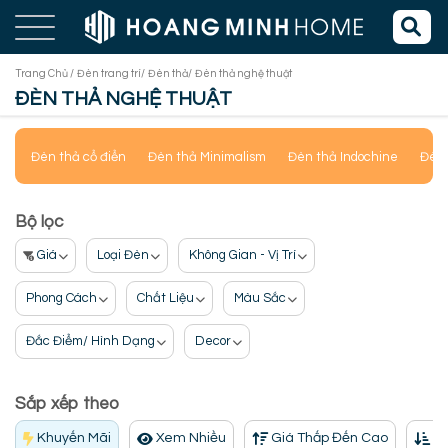
Trang Chủ /
Đèn trang trí/
Đèn thả/
Đèn thả nghệ thuật
ĐÈN THẢ NGHỆ THUẬT
Đèn thả cổ điển
Đèn thả Minimalism
Đèn thả Indochine
Đèn 
Bộ lọc
Giá
Loại Đèn
Không Gian - Vị Trí
Phong Cách
Chất Liệu
Màu Sắc
Đắc Điểm/ Hình Dạng
Decor
Sắp xếp theo
Khuyến Mãi
Xem Nhiều
Giá Thấp Đến Cao
Gi