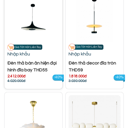
Giá Tốt Hốt Liền Tay
Giá Tốt Hốt Liền Tay
Nhập khẩu
Nhập khẩu
Đèn thả bàn ăn hiện đại
Đèn thả decor đĩa tròn
hình đĩa bay THD55
THD59
2.412.000đ
1.818.000đ
-40%
-40%
4.020.000đ
3.030.000đ