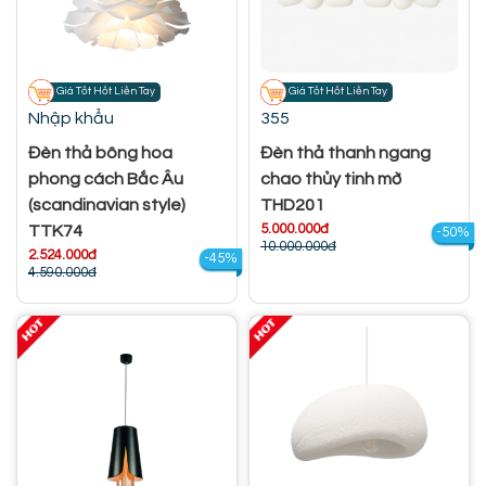
Giá Tốt Hốt Liền Tay
Giá Tốt Hốt Liền Tay
Nhập khẩu
355
Đèn thả bông hoa
Đèn thả thanh ngang
phong cách Bắc Âu
chao thủy tinh mờ
(scandinavian style)
THD201
5.000.000đ
TTK74
-50%
10.000.000đ
2.524.000đ
-45%
4.590.000đ