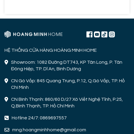
HỆ THỐNG CỬA HÀNG HOÀNG MINH HOME
Showroom: 1082 Đường DT743, KP Tân Long, P. Tân
Đông Hiệp, TP. Dĩ An, Bình Dương
CN Gò Vấp: 845 Quang Trung, P.12, Q.Gò Vấp, TP. Hồ
Chí Minh
CN Bình Thạnh: 860/60 D/27 Xô Viết Nghệ Tĩnh, P.25,
Q.Bình Thạnh, TP. Hồ Chí Minh
Hotline 24/7: 0869697557
mng.hoangminhhome@gmail.com