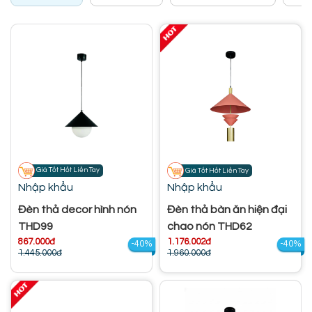
Giá Tốt Hốt Liền Tay
Giá Tốt Hốt Liền Tay
Nhập khẩu
Nhập khẩu
Đèn thả decor hình nón
Đèn thả bàn ăn hiện đại
THD99
chao nón THD62
867.000đ
1.176.002đ
-40%
-40%
1.445.000đ
1.960.000đ