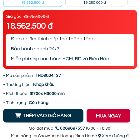
18.562.500 đ
19.250.000 đ
Giá gốc:
33.750.000 đ
18.562.500 đ
- Đèn dài 3m thích hợp thả thông tầng
- Bảo hành nhanh 24/7
- Miễn phí ship nội thành HCM, BD và Biên Hòa
- Mã sản phẩm:
THD3804T37
- Thương hiệu:
Nhập khẩu
- Kích thước:
Φ700x H3000mm
- Tình trạng:
Còn hàng
THÊM VÀO GIỎ HÀNG
MUA NGAY
Gọi đặt mua:
0869697557
(8:00 - 18:30)
Mua hàng tại Showroom Hoàng Minh Home
Xem đường đi