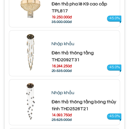
Đèn thả pha lê K9 cao cấp
TPL817
19.250.000đ
-45.0%
35.000.000đ
Nhập khẩu
Đèn thả thông tầng
THD2092T31
16.244.250đ
-45.0%
29.535.000đ
Nhập khẩu
Đèn thả thông tầng bóng thủy
tinh THD2526T21
14.093.750đ
-45.0%
25.625.000đ