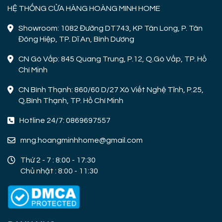
HỆ THỐNG CỬA HÀNG HOÀNG MINH HOME
Showroom: 1082 Đường DT743, KP Tân Long, P. Tân
Đông Hiệp, TP. Dĩ An, Bình Dương
CN Gò Vấp: 845 Quang Trung, P.12, Q.Gò Vấp, TP. Hồ
Chí Minh
CN Bình Thạnh: 860/60 D/27 Xô Viết Nghệ Tĩnh, P.25,
Q.Bình Thạnh, TP. Hồ Chí Minh
Hotline 24/7: 0869697557
mng.hoangminhhome@gmail.com
Thứ 2 - 7 : 8:00 - 17:30
Chủ nhật : 8:00 - 11:30