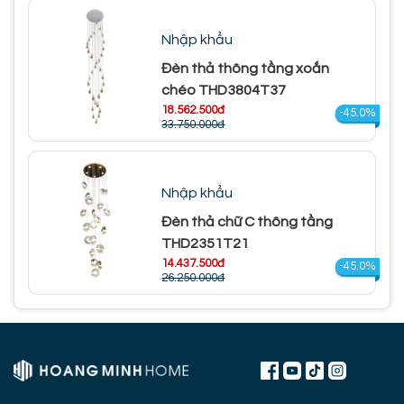
Nhập khẩu
Đèn thả thông tầng xoắn
chéo THD3804T37
18.562.500đ
-45.0%
33.750.000đ
Nhập khẩu
Đèn thả chữ C thông tầng
THD2351T21
14.437.500đ
-45.0%
26.250.000đ