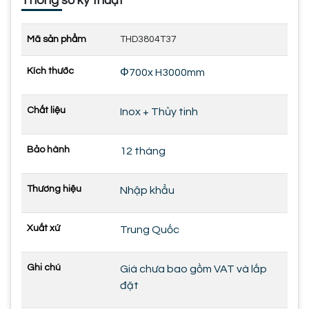
Thông số kỹ thuật
Mã sản phẩm
THD3804T37
Kích thước
Φ700x H3000mm
Chất liệu
Inox + Thủy tinh
Bảo hành
12 tháng
Thương hiệu
Nhập khẩu
Xuất xứ
Trung Quốc
Ghi chú
Giá chưa bao gồm VAT và lắp
đặt