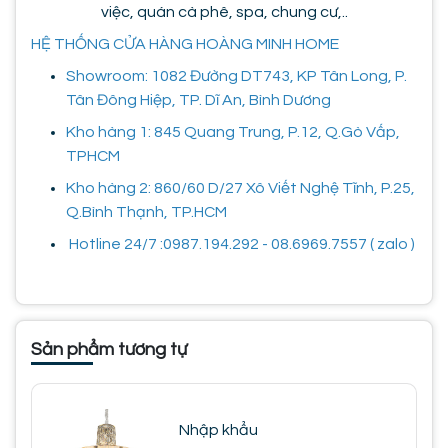
việc, quán cà phê, spa, chung cư,..
HỆ THỐNG CỬA HÀNG HOÀNG MINH HOME
Showroom: 1082 Đường DT743, KP Tân Long, P.
Tân Đông Hiệp, TP. Dĩ An, Bình Dương
Kho hàng 1: 845 Quang Trung, P.12, Q.Gò Vấp,
TPHCM
Kho hàng 2: 860/60 D/27 Xô Viết Nghệ Tĩnh, P.25,
Q.Bình Thạnh, TP.HCM
Hotline 24/7 :0987.194.292 - 08.6969.7557 ( zalo )
Sản phẩm tương tự
Nhập khẩu