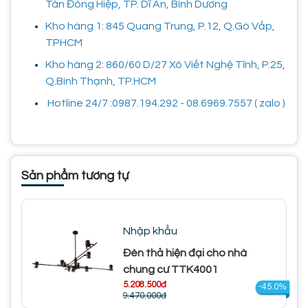
Tân Đông Hiệp, TP. Dĩ An, Bình Dương
Kho hàng 1: 845 Quang Trung, P.12, Q.Gò Vấp,
TPHCM
Kho hàng 2: 860/60 D/27 Xô Viết Nghệ Tĩnh, P.25,
Q.Bình Thạnh, TP.HCM
Hotline 24/7 :0987.194.292 - 08.6969.7557 ( zalo )
Sản phẩm tương tự
Nhập khẩu
Đèn thả hiện đại cho nhà
chung cư TTK4001
5.208.500đ
-45.0%
9.470.000đ