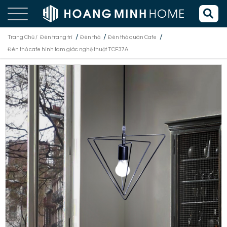
/
/
/
Trang Chủ /
Đèn trang trí
Đèn thả
Đèn thả quán Cafe
Đèn thả cafe hình tam giác nghệ thuật TCF37A