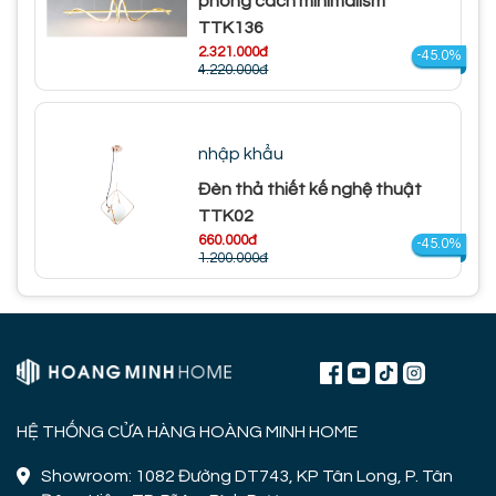
phong cách minimalism
TTK136
2.321.000đ
-45.0%
4.220.000đ
nhập khẩu
Đèn thả thiết kế nghệ thuật
TTK02
660.000đ
-45.0%
1.200.000đ
HỆ THỐNG CỬA HÀNG HOÀNG MINH HOME
Showroom: 1082 Đường DT743, KP Tân Long, P. Tân