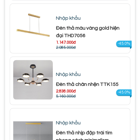
Nhập khẩu
Đèn thả màu vàng gold hiện
đại THD7056
1.147.000đ
-45.0%
2.085.000đ
Nhập khẩu
Đèn thả chân nhện TTK155
2.838.000đ
-45.0%
5.160.000đ
Nhập khẩu
Đèn thả nhịp đập trái tim