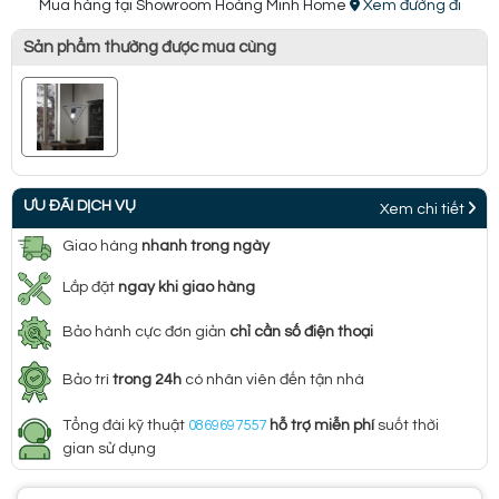
Mua hàng tại Showroom Hoàng Minh Home
Xem đường đi
Sản phẩm thường được mua cùng
ƯU ĐÃI DỊCH VỤ
Xem chi tiết
Giao hàng
nhanh trong ngày
Lắp đặt
ngay khi giao hàng
Bảo hành cực đơn giản
chỉ cần số điện thoại
Bảo trì
trong 24h
có nhân viên đến tận nhà
Tổng đài kỹ thuật
0869697557
hỗ trợ miễn phí
suốt thời
gian sử dụng