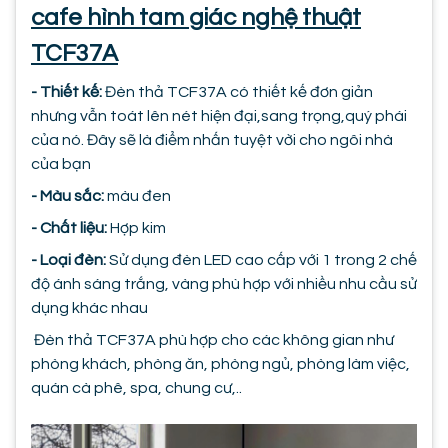
cafe hình tam giác nghệ thuật
TCF37A
- Thiết kế:
Đèn thả TCF37A có thiết kế đơn giản
nhưng vẫn toát lên nét hiện đại,sang trọng,quý phái
của nó. Đây sẽ là điểm nhấn tuyệt vời cho ngôi nhà
của bạn
- Màu sắc:
màu đen
- Chất liệu:
Hợp kim
- Loại đèn:
Sử dụng đèn LED cao cấp với 1 trong 2 chế
độ ánh sáng trắng, vàng phù hợp với nhiều nhu cầu sử
dụng khác nhau
Đèn thả TCF37A phù hợp cho các không gian như
phòng khách, phòng ăn, phòng ngủ, phòng làm việc,
quán cà phê, spa, chung cư,..