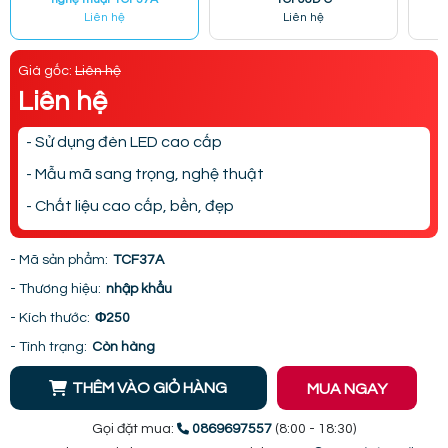
Liên hệ
Liên hệ
Giá gốc:
Liên hệ
Liên hệ
- Sử dụng đèn LED cao cấp
- Mẫu mã sang trọng, nghệ thuật
- Chất liệu cao cấp, bền, đẹp
- Mã sản phẩm:
TCF37A
- Thương hiệu:
nhập khẩu
- Kích thước:
Φ250
- Tình trạng:
Còn hàng
THÊM VÀO GIỎ HÀNG
MUA NGAY
Gọi đặt mua:
0869697557
(8:00 - 18:30)