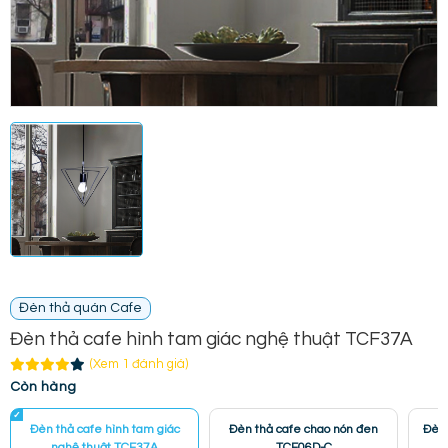
Đèn thả quán Cafe
Đèn thả cafe hình tam giác nghệ thuật TCF37A
(Xem 1 đánh giá)
Còn hàng
Đèn thả cafe hình tam giác
Đèn thả cafe chao nón đen
Đèn 
nghệ thuật TCF37A
TCF06D-C