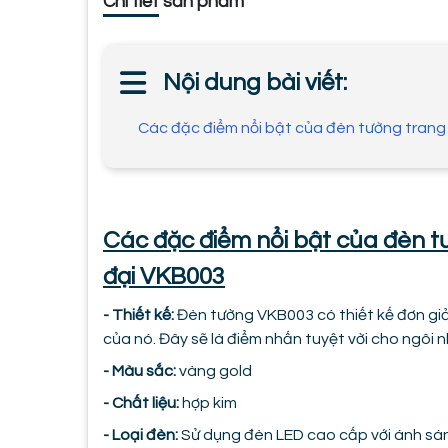
Chi tiết sản phẩm
Nội dung bài viết:
Các đặc điểm nổi bật của đèn tường trang 
Các đặc điểm nổi bật của đèn t
đại VKB003
- Thiết kế:
Đèn tường VKB003 có thiết kế đơn giả
của nó. Đây sẽ là điểm nhấn tuyệt vời cho ngôi 
- Màu sắc:
vàng gold
- Chất liệu:
hợp kim
- Loại đèn:
Sử dụng đèn LED cao cấp với ánh sá