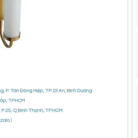
 P. Tân Đông Hiệp, TP. Dĩ An, Bình Dương
 Vấp, TPHCM
, P.25, Q.Bình Thạnh, TP.HCM
zalo )