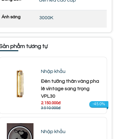
đèn led cao cấp
Ánh sáng
3000K
Sản phẩm tương tự
Nhập khẩu
Đèn tường thân vàng pha
lê vintage sang trọng
VPL30
2.150.000đ
-45.0%
3.910.000đ
Nhập khẩu