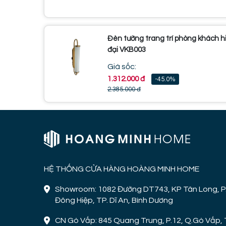
Đèn tường trang trí phòng khách h
đại VKB003
Giá sốc:
1.312.000 đ
-45.0%
2.385.000 đ
HỆ THỐNG CỬA HÀNG HOÀNG MINH HOME
Showroom: 1082 Đường DT743, KP Tân Long, P
Đông Hiệp, TP. Dĩ An, Bình Dương
CN Gò Vấp: 845 Quang Trung, P.12, Q.Gò Vấp, 