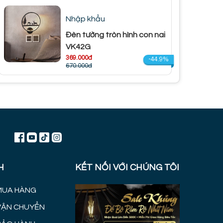
Nhập khẩu
Đèn tường tròn hình con nai
VK42G
369.000đ
-44.9%
670.000đ
H
KẾT NỐI VỚI CHÚNG TÔI
MUA HÀNG
VẬN CHUYỂN