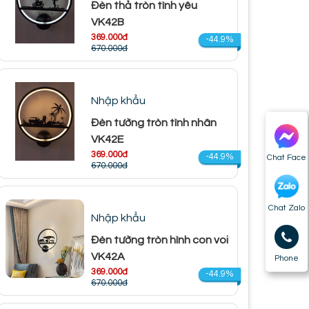
Đèn thả tròn tình yêu
VK42B
369.000đ
-44.9%
670.000đ
Nhập khẩu
Đèn tường tròn tình nhân
VK42E
369.000đ
-44.9%
Chat Face
670.000đ
Chat Zalo
Nhập khẩu
Đèn tường tròn hình con voi
VK42A
Phone
369.000đ
-44.9%
670.000đ