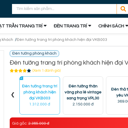
T TRẦN TRANG TRÍ
ĐÈN TRANG TRÍ
CHÍNH SÁCH
/
g khách
Đèn tường trang trí phòng khách hiện đại VKB003
Đèn tường phòng khách
Đèn tường trang trí phòng khách hiện đại
(Xem 1 đánh giá)
Đèn tường trang trí
Đèn tường thân
Đèn thả t
‹
phòng khách hiện
vàng pha lê vintage
yêu V
đại VKB003
sang trọng VPL30
369.0
1.312.000 đ
2.150.000 đ
Giá gốc:
2.385.000 đ