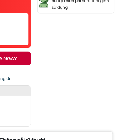
hỗ trợ miễn phí
suốt thời gian
sử dụng
A NGAY
ng đi