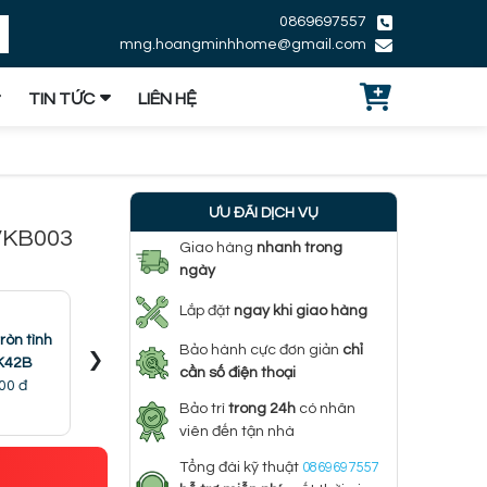
0869697557
mng.hoangminhhome@gmail.com
TIN TỨC
LIÊN HỆ
ƯU ĐÃI DỊCH VỤ
 VKB003
Giao hàng
nhanh trong
ngày
Lắp đặt
ngay khi giao hàng
ròn tình
Đèn tường tròn tình
Đèn tường tròn hình
Đèn tường
›
Bảo hành cực đơn giản
chỉ
K42B
nhân VK42E
con voi VK42A
con na
cần số điện thoại
00 đ
369.000 đ
369.000 đ
369.
Bảo trì
trong 24h
có nhân
viên đến tận nhà
Tổng đài kỹ thuật
0869697557