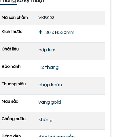
Thông số kỹ thuật
Mã sản phẩm
VKB003
Kích thước
Φ130 x H530mm
Chất liệu
hợp kim
Bảo hành
12 tháng
Thương hiệu
nhập khẩu
Màu sắc
vàng gold
Chống nước
không
Bóng đèn