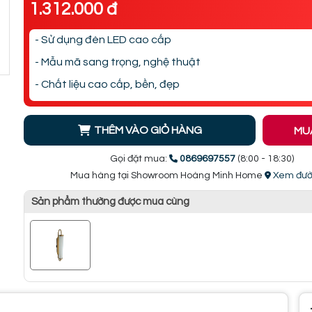
1.312.000 đ
- Sử dụng đèn LED cao cấp
- Mẫu mã sang trọng, nghệ thuật
- Chất liệu cao cấp, bền, đẹp
THÊM VÀO GIỎ HÀNG
MU
Gọi đặt mua:
0869697557
(8:00 - 18:30)
Mua hàng tại Showroom Hoàng Minh Home
Xem đườ
Sản phẩm thường được mua cùng