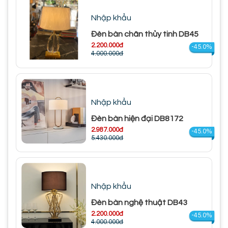
Nhập khẩu
Đèn bàn chân thủy tinh DB45
2.200.000đ
-45.0%
4.000.000đ
Nhập khẩu
Đèn bàn hiện đại DB8172
2.987.000đ
-45.0%
5.430.000đ
Nhập khẩu
Đèn bàn nghệ thuật DB43
2.200.000đ
-45.0%
4.000.000đ