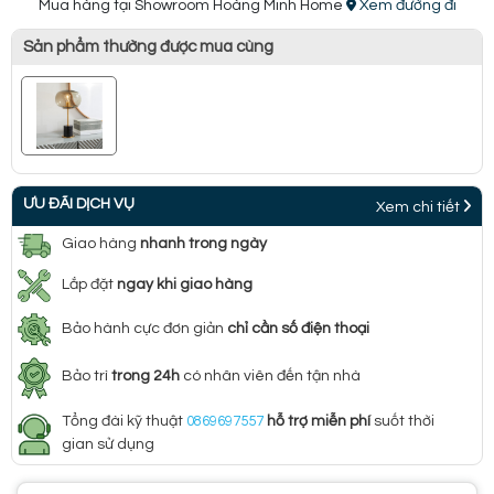
Mua hàng tại Showroom Hoàng Minh Home
Xem đường đi
Sản phẩm thường được mua cùng
ƯU ĐÃI DỊCH VỤ
Xem chi tiết
Giao hàng
nhanh trong ngày
Lắp đặt
ngay khi giao hàng
Bảo hành cực đơn giản
chỉ cần số điện thoại
Bảo trì
trong 24h
có nhân viên đến tận nhà
Tổng đài kỹ thuật
0869697557
hỗ trợ miễn phí
suốt thời
gian sử dụng