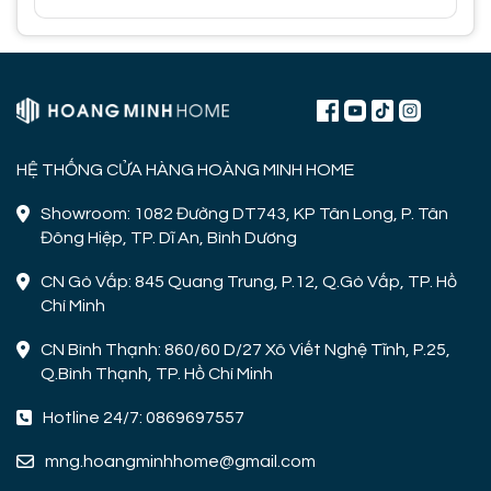
HỆ THỐNG CỬA HÀNG HOÀNG MINH HOME
Showroom: 1082 Đường DT743, KP Tân Long, P. Tân
Đông Hiệp, TP. Dĩ An, Bình Dương
CN Gò Vấp: 845 Quang Trung, P.12, Q.Gò Vấp, TP. Hồ
Chí Minh
CN Bình Thạnh: 860/60 D/27 Xô Viết Nghệ Tĩnh, P.25,
Q.Bình Thạnh, TP. Hồ Chí Minh
Hotline 24/7: 0869697557
mng.hoangminhhome@gmail.com