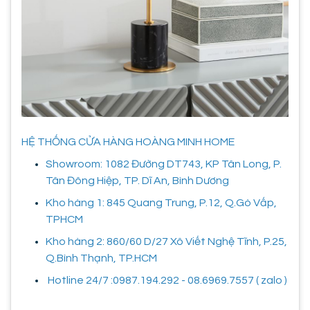
HỆ THỐNG CỬA HÀNG HOÀNG MINH HOME
Showroom: 1082 Đường DT743, KP Tân Long, P.
Tân Đông Hiệp, TP. Dĩ An, Bình Dương
Kho hàng 1: 845 Quang Trung, P.12, Q.Gò Vấp,
TPHCM
Kho hàng 2: 860/60 D/27 Xô Viết Nghệ Tĩnh, P.25,
Q.Bình Thạnh, TP.HCM
Hotline 24/7 :0987.194.292 - 08.6969.7557 ( zalo )