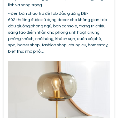
linh và sang trọng
- Đèn bàn chao trà để tab đầu giường DB-
602 thường được sử dụng decor cho không gian tab
đầu giường phòng ngủ, bàn console, trang trí chiếu
sáng tạo điểm nhấn cho phòng sinh hoạt chung,
phòng khách, nhà hàng, khách sạn, quán cà phê,
spa, baber shop, fashion shop, chung cư, homestay,
biệt thự, nhà phố....