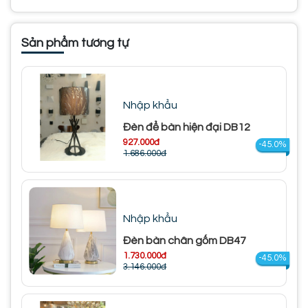
Sản phẩm tương tự
Nhập khẩu
Đèn để bàn hiện đại DB12
927.000đ
-45.0%
1.686.000đ
Nhập khẩu
Đèn bàn chân gốm DB47
1.730.000đ
-45.0%
3.146.000đ