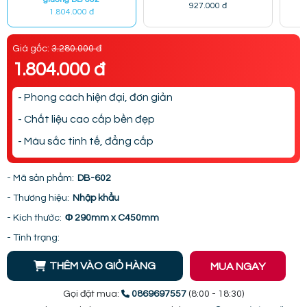
927.000 đ
1.804.000 đ
Giá gốc:
3.280.000 đ
1.804.000 đ
- Phong cách hiện đại, đơn giản
- Chất liệu cao cấp bền đẹp
- Màu sắc tinh tế, đẳng cấp
- Mã sản phẩm:
DB-602
- Thương hiệu:
Nhập khẩu
- Kích thước:
Φ 290mm x C450mm
- Tình trạng:
THÊM VÀO GIỎ HÀNG
MUA NGAY
Gọi đặt mua:
0869697557
(8:00 - 18:30)