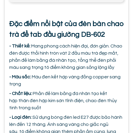
Đặc điểm nổi bật của đèn bàn chao
trà để tab đầu giường DB-602
- Thiết kế:
Mang phong cách hiện đại, đơn giản. Chao
đèn được thổi hình tròn vát 2 đầu màu trà đẹp mắt,
phần đế làm bằng đá nhân tạo, tổng thể đèn phối
màu sang trọng tô điểm không gian sống lộng lẫy
- Màu sắc:
Màu đen kết hợp vàng đồng copper sang
trọng
- Chất liệu:
Phần đế làm bằng đá nhân tạo kết
hợp thân đèn hợp kim sơn tĩnh điện, chao đèn thủy
tinh trong suốt
- Loại đèn:
Sử dụng bóng đèn led E27 được bảo hành
lên đến 12 tháng. Ánh sáng vàng cho giấc ngủ
sâu, tô điểm không gian thêm phần ấm cúng, lung