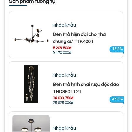
Sản phẩm tương tự
Nhập khẩu
Đèn thả hiện đại cho nhà
chung cư TTK4001
5.208.500đ
-45.0%
9.470.000đ
Nhập khẩu
Đèn thả hình chai rượu độc đáo
THD3801T21
14.093.750đ
-45.0%
25.625.000đ
Nhập khẩu