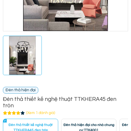
Đèn thả hiện đại
Đèn thả thiết kế nghệ thuật TTKHERA45 đen
tròn
(Xem 1 đánh giá)
Đèn thả thiết kế nghệ thuật
Đèn thả hiện đại cho nhà chung
Đèn t
TTKHERA45 đen tròn
cư TTK4001