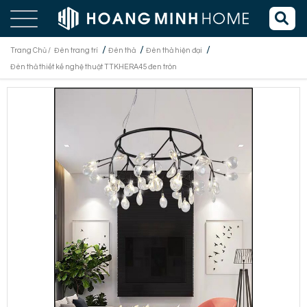
/
/
/
Trang Chủ /
Đèn trang trí
Đèn thả
Đèn thả hiện đại
Đèn thả thiết kế nghệ thuật TTKHERA45 đen tròn