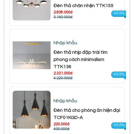
Đèn thả chân nhện TTK155
2.838.000đ
-45.0%
5.160.000đ
Nhập khẩu
Đèn thả nhịp đập trái tim
phong cách minimalism
TTK136
2.321.000đ
-45.0%
4.220.000đ
Nhập khẩu
Đèn thả cho phòng ăn hiện đại
TCF01KGD-A
220.000đ
-45.0%
400.000đ