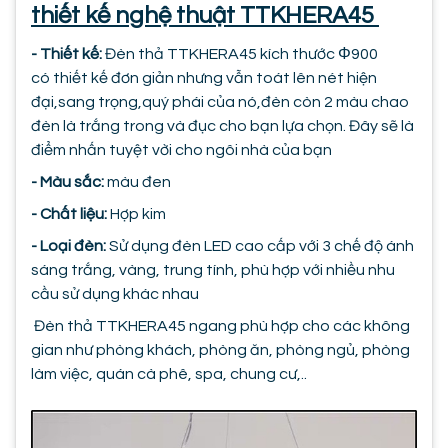
thiết kế nghệ thuật TTKHERA45
- Thiết kế:
Đèn thả TTKHERA45 kích thước Φ900
có thiết kế đơn giản nhưng vẫn toát lên nét hiện
đại,sang trọng,quý phái của nó,đèn còn 2 màu chao
đèn là trắng trong và đục cho bạn lựa chọn. Đây sẽ là
điểm nhấn tuyệt vời cho ngôi nhà của bạn
- Màu sắc:
màu đen
- Chất liệu:
Hợp kim
- Loại đèn:
Sử dụng đèn LED cao cấp với 3 chế độ ánh
sáng trắng, vàng, trung tính, phù hợp với nhiều nhu
cầu sử dụng khác nhau
Đèn thả TTKHERA45 ngang phù hợp cho các không
gian như phòng khách, phòng ăn, phòng ngủ, phòng
làm việc, quán cà phê, spa, chung cư,..