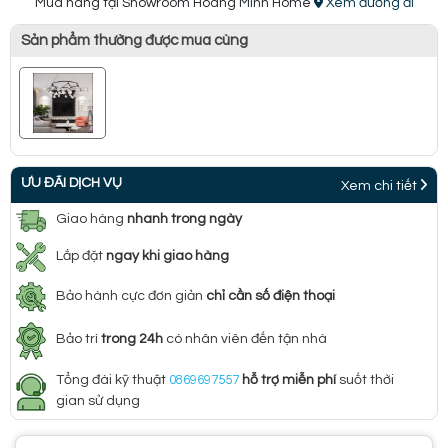
Mua hàng tại Showroom Hoàng Minh Home
Xem đường đi
Sản phẩm thường được mua cùng
ƯU ĐÃI DỊCH VỤ
Xem chi tiết
Giao hàng
nhanh trong ngày
Lắp đặt
ngay khi giao hàng
Bảo hành cực đơn giản
chỉ cần số điện thoại
Bảo trì
trong 24h
có nhân viên đến tận nhà
Tổng đài kỹ thuật
0869697557
hỗ trợ miễn phí
suốt thời
gian sử dụng