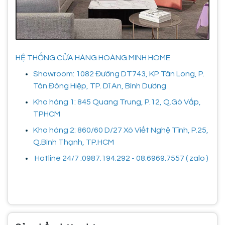
HỆ THỐNG CỬA HÀNG HOÀNG MINH HOME
Showroom: 1082 Đường DT743, KP Tân Long, P.
Tân Đông Hiệp, TP. Dĩ An, Bình Dương
Kho hàng 1: 845 Quang Trung, P.12, Q.Gò Vấp,
TPHCM
Kho hàng 2: 860/60 D/27 Xô Viết Nghệ Tĩnh, P.25,
Q.Bình Thạnh, TP.HCM
Hotline 24/7 :0987.194.292 - 08.6969.7557 ( zalo )