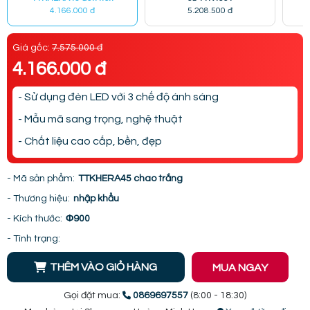
4.166.000 đ
5.208.500 đ
Giá gốc:
7.575.000 đ
4.166.000 đ
- Sử dụng đèn LED với 3 chế độ ánh sáng
- Mẫu mã sang trọng, nghệ thuật
- Chất liệu cao cấp, bền, đẹp
- Mã sản phẩm:
TTKHERA45 chao trắng
- Thương hiệu:
nhập khẩu
- Kích thước:
Φ900
- Tình trạng:
THÊM VÀO GIỎ HÀNG
MUA NGAY
Gọi đặt mua:
0869697557
(8:00 - 18:30)