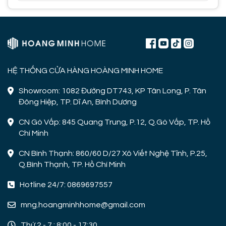
HỆ THỐNG CỬA HÀNG HOÀNG MINH HOME
Showroom: 1082 Đường DT743, KP Tân Long, P. Tân
Đông Hiệp, TP. Dĩ An, Bình Dương
CN Gò Vấp: 845 Quang Trung, P.12, Q.Gò Vấp, TP. Hồ
Chí Minh
CN Bình Thạnh: 860/60 D/27 Xô Viết Nghệ Tĩnh, P.25,
Q.Bình Thạnh, TP. Hồ Chí Minh
Hotline 24/7: 0869697557
mng.hoangminhhome@gmail.com
Thứ 2 - 7 : 8:00 - 17:30