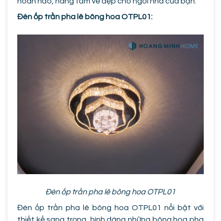
hoàn hảo, nâng tầm vẻ đẹp cho ngôi nhà của bạn.
Đèn ốp trần pha lê bông hoa OTPL01:
Đèn ốp trần pha lê bông hoa OTPL01
Đèn ốp trần pha lê bông hoa OTPL01 nổi bật với
thiết kế sang trọng, hình dáng những bông hoa pha