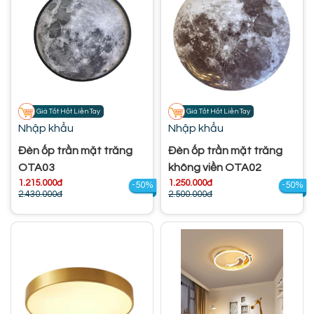
Giá Tốt Hốt Liền Tay
Giá Tốt Hốt Liền Tay
Nhập khẩu
Nhập khẩu
Đèn ốp trần mặt trăng
Đèn ốp trần mặt trăng
OTA03
không viền OTA02
1.215.000đ
1.250.000đ
-50%
-50%
2.430.000đ
2.500.000đ