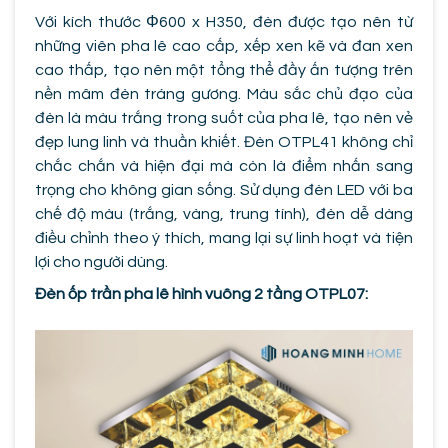
Với kích thước Φ600 x H350, đèn được tạo nên từ
những viên pha lê cao cấp, xếp xen kẽ và đan xen
cao thấp, tạo nên một tổng thể đầy ấn tượng trên
nền mâm đèn tráng gương. Màu sắc chủ đạo của
đèn là màu trắng trong suốt của pha lê, tạo nên vẻ
đẹp lung linh và thuần khiết. Đèn OTPL41 không chỉ
chắc chắn và hiện đại mà còn là điểm nhấn sang
trọng cho không gian sống. Sử dụng đèn LED với ba
chế độ màu (trắng, vàng, trung tính), đèn dễ dàng
điều chỉnh theo ý thích, mang lại sự linh hoạt và tiện
lợi cho người dùng.
Đèn ốp trần pha lê hình vuông 2 tầng OTPL07: