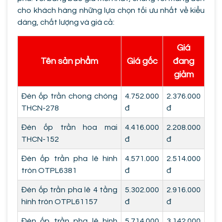
cho khách hàng những lựa chọn tối ưu nhất về kiểu
dáng, chất lượng và giá cả:
Giá
Tên sản phẩm
Giá gốc
đang
giảm
Đèn ốp trần chong chóng
4.752.000
2.376.000
THCN-278
đ
đ
Đèn ốp trần hoa mai
4.416.000
2.208.000
THCN-152
đ
đ
Đèn ốp trần pha lê hình
4.571.000
2.514.000
tròn OTPL6381
đ
đ
Đèn ốp trần pha lê 4 tầng
5.302.000
2.916.000
hình tròn OTPL61157
đ
đ
Đèn ốp trần pha lê hình
5.714.000
3.142.000