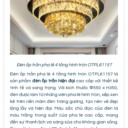
Đèn ốp trần pha lê 4 tầng hình tròn OTPL61157
Đèn ốp trần pha lê 4 tầng hình tròn OTPL61157 là
sản phẩm
đèn ốp trần hiện đại
cao cấp với thiết kế
tinh tế và sang trọng. Với kích thước Φ550 x H350,
đèn được làm từ những viên pha lê hình tròn, xếp xen
kẽ trên nền mâm đèn tráng gương, tạo nên vẻ đẹp
lộng lẫy và hiện đại. Màu sắc chủ đạo của đèn là
màu trắng trong suốt của pha lê cao cấp, mang
đến sự thanh lịch và sáng sủa cho không gian sống.