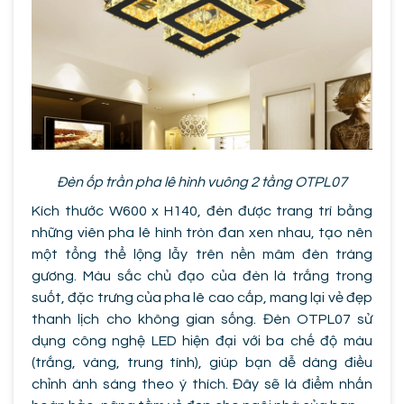
Đèn ốp trần pha lê hình vuông 2 tầng OTPL07
Kích thước W600 x H140, đèn được trang trí bằng
những viên pha lê hình tròn đan xen nhau, tạo nên
một tổng thể lộng lẫy trên nền mâm đèn tráng
gương. Màu sắc chủ đạo của đèn là trắng trong
suốt, đặc trưng của pha lê cao cấp, mang lại vẻ đẹp
thanh lịch cho không gian sống. Đèn OTPL07 sử
dụng công nghệ LED hiện đại với ba chế độ màu
(trắng, vàng, trung tính), giúp bạn dễ dàng điều
chỉnh ánh sáng theo ý thích. Đây sẽ là điểm nhấn