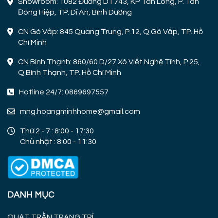
Showroom: 1082 Đường DT743, KP Tân Long, P. Tân
Đông Hiệp, TP. Dĩ An, Bình Dương
CN Gò Vấp: 845 Quang Trung, P.12, Q.Gò Vấp, TP. Hồ
Chí Minh
CN Bình Thạnh: 860/60 D/27 Xô Viết Nghệ Tĩnh, P.25,
Q.Bình Thạnh, TP. Hồ Chí Minh
Hotline 24/7: 0869697557
mng.hoangminhhome@gmail.com
Thứ 2 - 7 : 8:00 - 17:30
Chủ nhật : 8:00 - 11:30
DANH MỤC
QUẠT TRẦN TRANG TRÍ