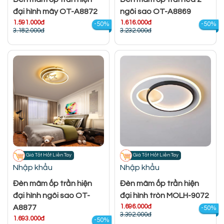
đại hình mây OT-A8872
ngôi sao OT-A8869
1.591.000đ
1.616.000đ
-50%
-50%
3.182.000đ
3.232.000đ
Giá Tốt Hốt Liền Tay
Giá Tốt Hốt Liền Tay
Nhập khẩu
Nhập khẩu
Đèn mâm ốp trần hiện
Đèn mâm ốp trần hiện
đại hình ngôi sao OT-
đại hình tròn MOLH-9072
1.696.000đ
A8877
-50%
3.392.000đ
1.693.000đ
-50%