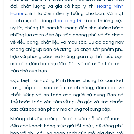
đại
, chất lượng và giá cả hợp lý, thì
Hoàng Minh
Home
chính là điểm đến lý tưởng cho bạn. Với một
danh mục đa dạng
đèn trang trí
từ các thương hiệu
uy tín, chúng tôi cam kết mang đến cho khách hàng
những lựa chọn đèn ốp trần phong phú và đa dạng
về kiểu dáng, chất liệu và màu sắc. Sự đa dạng này
không chỉ giúp bạn dễ dàng lựa chọn sản phẩm phù
hợp với phong cách và không gian nội thất của bạn
mà còn đảm bảo sự độc đáo và cá nhân hóa cho
căn nhà của bạn.
Đặc biệt, tại Hoàng Minh Home, chúng tôi cam kết
cung cấp các sản phẩm chính hãng, đảm bảo về
chất lượng và an toàn cho người sử dụng. Bạn có
thể hoàn toàn yên tâm về nguồn gốc và tính chuẩn
xác của các sản phẩm mà chúng tôi cung cấp.
Không chỉ vậy, chúng tôi còn luôn nỗ lực để mang
đến cho khách hàng mức giá tốt nhất, dễ dàng phù
hợp với nhu cầu và ngân sách của mỗi gia đình. Với