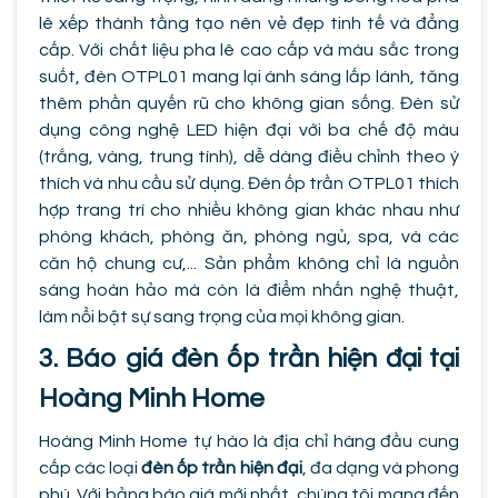
lê xếp thành tầng tạo nên vẻ đẹp tinh tế và đẳng
cấp. Với chất liệu pha lê cao cấp và màu sắc trong
suốt, đèn OTPL01 mang lại ánh sáng lấp lánh, tăng
thêm phần quyến rũ cho không gian sống. Đèn sử
dụng công nghệ LED hiện đại với ba chế độ màu
(trắng, vàng, trung tính), dễ dàng điều chỉnh theo ý
thích và nhu cầu sử dụng. Đèn ốp trần OTPL01 thích
hợp trang trí cho nhiều không gian khác nhau như
phòng khách, phòng ăn, phòng ngủ, spa, và các
căn hộ chung cư,... Sản phẩm không chỉ là nguồn
sáng hoàn hảo mà còn là điểm nhấn nghệ thuật,
làm nổi bật sự sang trọng của mọi không gian.
3. Báo giá đèn ốp trần hiện đại tại
Hoàng Minh Home
Hoàng Minh Home tự hào là địa chỉ hàng đầu cung
cấp các loại
đèn ốp trần hiện đại
, đa dạng và phong
phú. Với bảng báo giá mới nhất, chúng tôi mang đến