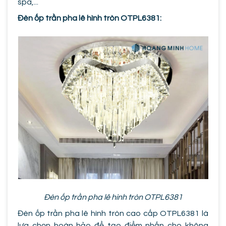
spa,...
Đèn ốp trần pha lê hình tròn OTPL6381:
Đèn ốp trần pha lê hình tròn OTPL6381
Đèn ốp trần pha lê hình tròn cao cấp OTPL6381 là
lựa chọn hoàn hảo để tạo điểm nhấn cho không