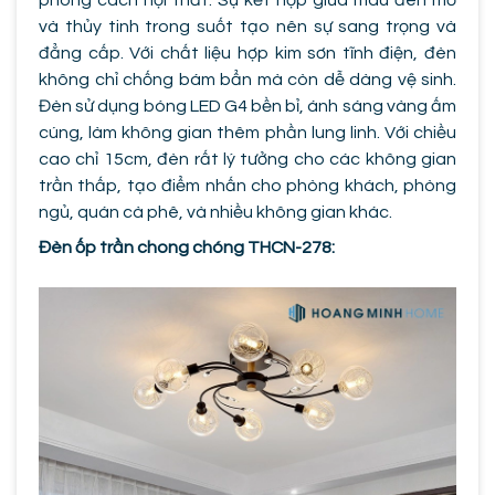
phong cách nội thất. Sự kết hợp giữa màu đen mờ
và thủy tinh trong suốt tạo nên sự sang trọng và
đẳng cấp. Với chất liệu hợp kim sơn tĩnh điện, đèn
không chỉ chống bám bẩn mà còn dễ dàng vệ sinh.
Đèn sử dụng bóng LED G4 bền bỉ, ánh sáng vàng ấm
cúng, làm không gian thêm phần lung linh. Với chiều
cao chỉ 15cm, đèn rất lý tưởng cho các không gian
trần thấp, tạo điểm nhấn cho phòng khách, phòng
ngủ, quán cà phê, và nhiều không gian khác.
Đèn ốp trần chong chóng THCN-278: