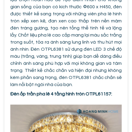
gian sống của bạn có kích thước Φ600 x H450, đèn
được thiết kế sang trọng với những viên pha lê hình
tròn xếp xen kẽ, đan xen cao thấp trên nền mâm
đèn tráng gương, tạo nên tổng thể tinh tế và lộng
lẫy. Chất liệu pha lê cao cấp mang lại màu sắc trắng
trong suốt, tỏa ra ánh sáng lung linh và thu hút mọi
ánh nhìn. Đèn OTPL6381 sử dụng đèn LED 3 chế độ
màu (trắng, vàng, trung tính) giúp bạn dễ dàng điều
chỉnh ánh sáng phù hợp với mọi không gian và tâm
trạng. Thiết kế chắc chắn và hiện đại nhưng không
kém phần sang trọng, đèn OTPL6381 chắc chắn sẽ
làm nổi bật ngôi nhà của bạn.
Đèn ốp trần pha lê 4 tầng hình tròn OTPL61157: