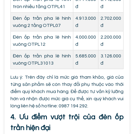
tròn nhiều tầng OTPL41
đ
đ
Đèn ốp trần pha lê hình
4.913.000
2.702.000
vuông 2 tầng OTPL07
đ
đ
Đèn ốp trần pha lê hình
4.000.000
2.200.000
vuông OTPL12
đ
đ
Đèn ốp trần pha lê hình
5.685.000
3.126.000
vuông OTPL31013
đ
đ
Lưu ý: Trên đây chỉ là mức giá tham khảo, giá của
từng sản phẩm sẽ còn thay đổi phụ thuộc vào thời
điểm quý khách mua hàng. Để được tư vấn kỹ lưỡng
hơn và nhận được mức giá cụ thể, xin quý khách vui
lòng liên hệ số hotline: 0987 194 292.
4. Ưu điểm vượt trội của đèn ốp
trần hiện đại