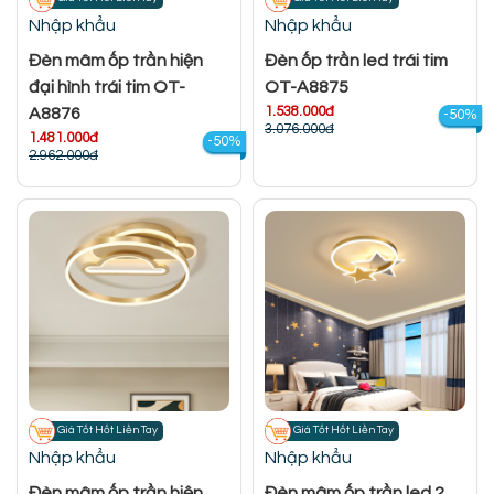
Nhập khẩu
Nhập khẩu
Đèn mâm ốp trần hiện
Đèn ốp trần led trái tim
đại hình trái tim OT-
OT-A8875
1.538.000đ
A8876
-50%
3.076.000đ
1.481.000đ
-50%
2.962.000đ
Giá Tốt Hốt Liền Tay
Giá Tốt Hốt Liền Tay
Nhập khẩu
Nhập khẩu
Đèn mâm ốp trần hiện
Đèn mâm ốp trần led 2