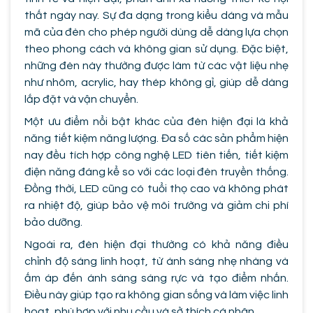
thất ngày nay. Sự đa dạng trong kiểu dáng và mẫu
mã của đèn cho phép người dùng dễ dàng lựa chọn
theo phong cách và không gian sử dụng. Đặc biệt,
những đèn này thường được làm từ các vật liệu nhẹ
như nhôm, acrylic, hay thép không gỉ, giúp dễ dàng
lắp đặt và vận chuyển.
Một ưu điểm nổi bật khác của đèn hiện đại là khả
năng tiết kiệm năng lượng. Đa số các sản phẩm hiện
nay đều tích hợp công nghệ LED tiên tiến, tiết kiệm
điện năng đáng kể so với các loại đèn truyền thống.
Đồng thời, LED cũng có tuổi thọ cao và không phát
ra nhiệt độ, giúp bảo vệ môi trường và giảm chi phí
bảo dưỡng.
Ngoài ra, đèn hiện đại thường có khả năng điều
chỉnh độ sáng linh hoạt, từ ánh sáng nhẹ nhàng và
ấm áp đến ánh sáng sáng rực và tạo điểm nhấn.
Điều này giúp tạo ra không gian sống và làm việc linh
hoạt, phù hợp với nhu cầu và sở thích cá nhân.