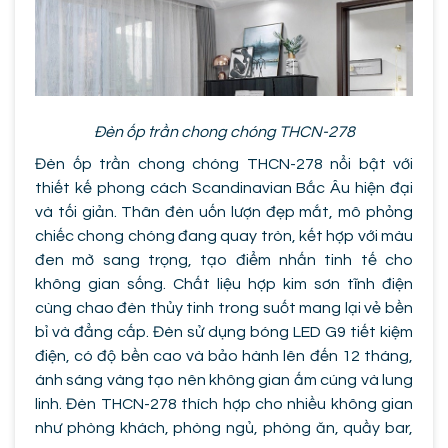
Đèn ốp trần chong chóng THCN-278
Đèn ốp trần chong chóng THCN-278 nổi bật với
thiết kế phong cách Scandinavian Bắc Âu hiện đại
và tối giản. Thân đèn uốn lượn đẹp mắt, mô phỏng
chiếc chong chóng đang quay tròn, kết hợp với màu
đen mờ sang trọng, tạo điểm nhấn tinh tế cho
không gian sống. Chất liệu hợp kim sơn tĩnh điện
cùng chao đèn thủy tinh trong suốt mang lại vẻ bền
bỉ và đẳng cấp. Đèn sử dụng bóng LED G9 tiết kiệm
điện, có độ bền cao và bảo hành lên đến 12 tháng,
ánh sáng vàng tạo nên không gian ấm cúng và lung
linh. Đèn THCN-278 thích hợp cho nhiều không gian
như phòng khách, phòng ngủ, phòng ăn, quầy bar,