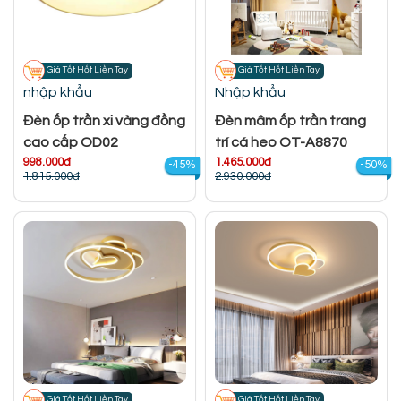
Giá Tốt Hốt Liền Tay
Giá Tốt Hốt Liền Tay
nhập khẩu
Nhập khẩu
Đèn ốp trần xi vàng đồng
Đèn mâm ốp trần trang
cao cấp OD02
trí cá heo OT-A8870
998.000đ
1.465.000đ
-45%
-50%
1.815.000đ
2.930.000đ
Giá Tốt Hốt Liền Tay
Giá Tốt Hốt Liền Tay