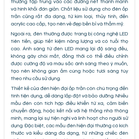
thường tập trung vào các đường nét thanh mảnh
và hình khối đơn giản. Chất liệu sử dụng cho đèn ốp
trần cũng rất đa dạng, từ kim loại, thủy tinh, đến
acrylic cao cấp, tạo nên vẻ đẹp bền bỉ và thẩm mỹ.
Ngoài ra, đèn thường được trang bị công nghệ LED
tiên tiến, giúp tiết kiệm năng lượng và có tuổi thọ
cao. Ánh sáng từ đèn LED mang lại độ sáng đều,
không gây chói mắt, đồng thời có thể điều chỉnh
được cường độ và màu sắc ánh sáng theo ý muốn,
tạo nên không gian ấm cúng hoặc tươi sáng tùy
theo nhu cầu sử dụng.
Thiết kế của đèn hiện đại ốp trần còn chú trọng đến
tính tiện dụng, dễ dàng lắp đặt và bảo dưỡng. Nhiều
mẫu đèn còn tích hợp điều khiển từ xa, cảm biến
chuyển động, hoặc kết nối với hệ thống nhà thông
minh, mang lại sự tiện nghi và linh hoạt cho người sử
dụng. Đặc biệt, các mẫu đèn hiện đại thường có kích
thước và kiểu dáng đa dạng, từ những chiếc đèn