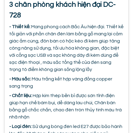
3 chân phòng khách hiện đại DC-
728
- Thiết kế:
Mang phong cách Bắc Âu hiện đại. Thiết kế
tối giản với phần chân đèn làm bằng gỗ mang lại cảm
giác ấm cúng, đôn bàn có hộc kéo đi kèm giúp tăng
công năng sử dụng, tối ưu hóa không gian, đặc biệt
với cổng sạc USB và sạc không dây đi kèm dùng để
sạc điện thoại , màu sắc tổng thể của đèn sang
trọng tô điểm không gian sống lộng lẫy
- Màu sắc:
Màu trắng kết hợp vàng đồng copper
sang trọng
- Chất liệu:
Hợp kim thép bền bỉ được sơn tĩnh điện
giúp hạn chế bám bụi, dễ dàng lau chùi, Chân bàn
bằng gỗ chắc chắn, chao đèn tròn thủy tinh màu trà
nhã nhặn
- Loại đèn:
Sử dụng bóng đèn led E27 được bảo hành