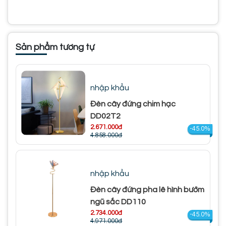
Sản phẩm tương tự
nhập khẩu
Đèn cây đứng chim hạc
DD02T2
2.671.000đ
-45.0%
4.858.000đ
nhập khẩu
Đèn cây đứng pha lê hình bướm
ngũ sắc DD110
2.734.000đ
-45.0%
4.971.000đ