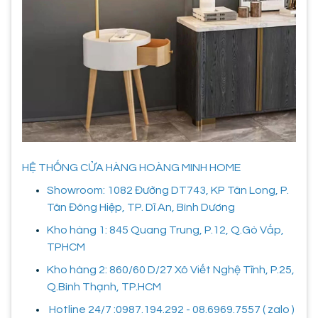
HỆ THỐNG CỬA HÀNG HOÀNG MINH HOME
Showroom: 1082 Đường DT743, KP Tân Long, P.
Tân Đông Hiệp, TP. Dĩ An, Bình Dương
Kho hàng 1: 845 Quang Trung, P.12, Q.Gò Vấp,
TPHCM
Kho hàng 2: 860/60 D/27 Xô Viết Nghệ Tĩnh, P.25,
Q.Bình Thạnh, TP.HCM
Hotline 24/7 :0987.194.292 - 08.6969.7557 ( zalo )