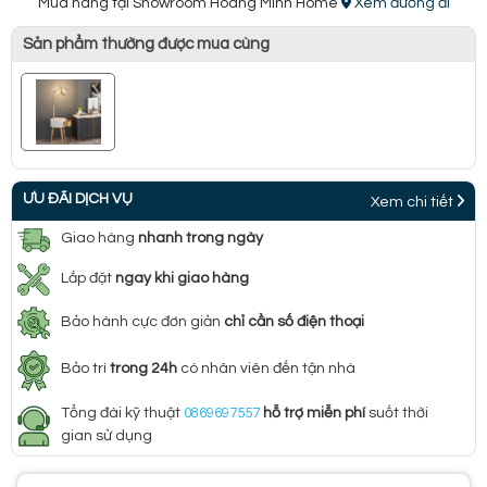
Mua hàng tại Showroom Hoàng Minh Home
Xem đường đi
Sản phẩm thường được mua cùng
ƯU ĐÃI DỊCH VỤ
Xem chi tiết
Giao hàng
nhanh trong ngày
Lắp đặt
ngay khi giao hàng
Bảo hành cực đơn giản
chỉ cần số điện thoại
Bảo trì
trong 24h
có nhân viên đến tận nhà
Tổng đài kỹ thuật
0869697557
hỗ trợ miễn phí
suốt thời
gian sử dụng