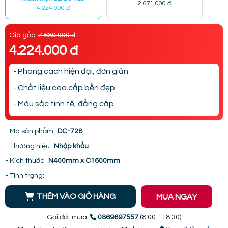
2.671.000 đ
4.224.000 đ
Giá gốc:
7.680.000 đ
4.224.000 đ
- Phong cách hiện đại, đơn giản
- Chất liệu cao cấp bền đẹp
- Màu sắc tinh tế, đẳng cấp
- Mã sản phẩm:
DC-728
- Thương hiệu:
Nhập khẩu
- Kích thước:
N400mm x C1600mm
- Tình trạng:
THÊM VÀO GIỎ HÀNG
MUA NGAY
Gọi đặt mua:
0869697557
(8:00 - 18:30)