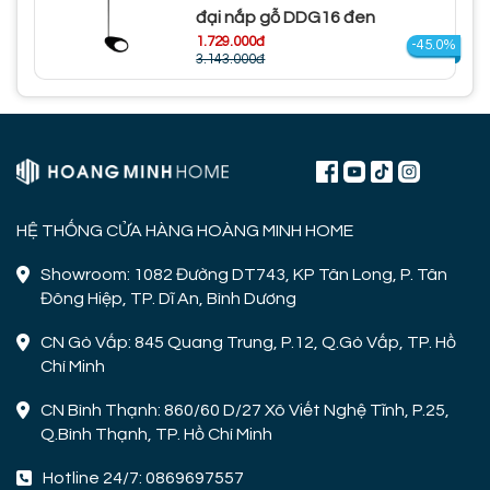
đại nắp gỗ DDG16 đen
1.729.000đ
-45.0%
3.143.000đ
HỆ THỐNG CỬA HÀNG HOÀNG MINH HOME
Showroom: 1082 Đường DT743, KP Tân Long, P. Tân
Đông Hiệp, TP. Dĩ An, Bình Dương
CN Gò Vấp: 845 Quang Trung, P.12, Q.Gò Vấp, TP. Hồ
Chí Minh
CN Bình Thạnh: 860/60 D/27 Xô Viết Nghệ Tĩnh, P.25,
Q.Bình Thạnh, TP. Hồ Chí Minh
Hotline 24/7: 0869697557