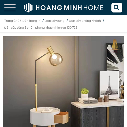
/
/
/
Trang Chủ /
Đèn trang trí
Đèn cây đứng
Đèn cây phòng khách
Đèn cây đứng 3 chân phòng khách hiện đại DC-728