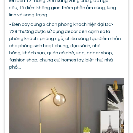
lên đến 12 tháng. Ánh sáng vàng cho giấc ngủ
sâu, tô điểm không gian thêm phần ấm cúng, lung
linh và sang trọng
- Đèn cây đứng 3 chân phòng khách hiện đại DC-
728 thường được sử dụng decor bên cạnh sofa
phòng khách, phòng ngủ, chiếu sáng tạo điểm nhấn
cho phòng sinh hoạt chung, đọc sách, nhà
hàng, khách sạn, quán cà phê, spa, baber shop,
fashion shop, chung cư, homestay, biệt thự, nhà
phố....