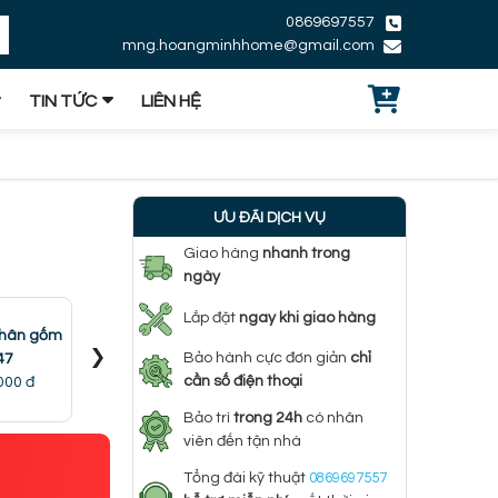
0869697557
mng.hoangminhhome@gmail.com
TIN TỨC
LIÊN HỆ
ƯU ĐÃI DỊCH VỤ
Giao hàng
nhanh trong
ngày
Lắp đặt
ngay khi giao hàng
chân gốm
Đèn bàn chân thủy
Đèn bàn nghệ thuật
Đèn bàn 
›
Bảo hành cực đơn giản
chỉ
47
tinh DB45
DB43
ngủ
cần số điện thoại
000 đ
2.200.000 đ
2.200.000 đ
2.357
Bảo trì
trong 24h
có nhân
viên đến tận nhà
Tổng đài kỹ thuật
0869697557