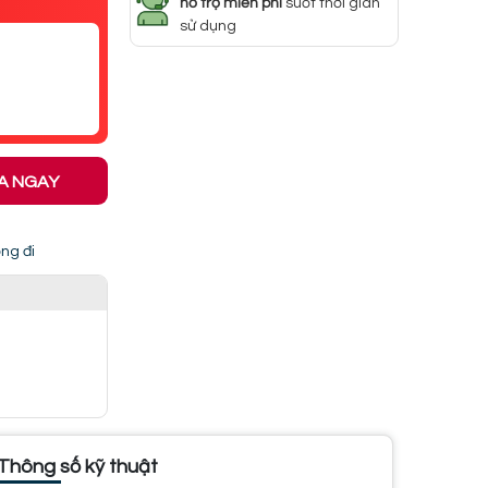
hỗ trợ miễn phí
suốt thời gian
sử dụng
A NGAY
ng đi
Thông số kỹ thuật