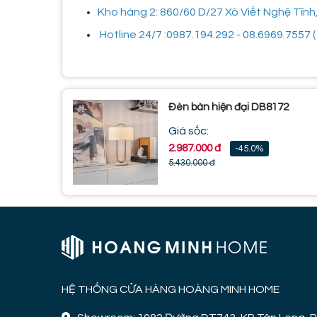
Kho hàng 2: 860/60 D/27 Xô Viết Nghệ Tĩnh
Hotline 24/7 :0987.194.292 - 08.6969.7557 ( 
Đèn bàn hiện đại DB8172
Giá sốc:
2.987.000 đ
-45.0%
5.430.000 đ
HỆ THỐNG CỬA HÀNG HOÀNG MINH HOME