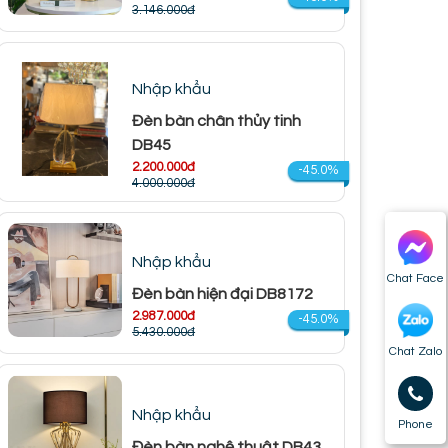
3.146.000đ
Nhập khẩu
Đèn bàn chân thủy tinh
DB45
2.200.000đ
-45.0%
4.000.000đ
Nhập khẩu
Chat Face
Đèn bàn hiện đại DB8172
2.987.000đ
-45.0%
5.430.000đ
Chat Zalo
Nhập khẩu
Phone
Đèn bàn nghệ thuật DB43