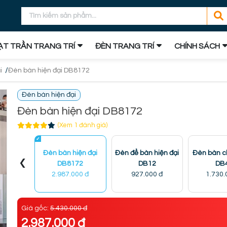
T TRẦN TRANG TRÍ
ĐÈN TRANG TRÍ
CHÍNH SÁCH
/
i
Đèn bàn hiện đại DB8172
Đèn bàn hiện đại
Đèn bàn hiện đại DB8172
(Xem 1 đánh giá)
Đèn bàn hiện đại
Đèn để bàn hiện đại
Đèn bàn 
‹
DB8172
DB12
DB
2.987.000 đ
927.000 đ
1.730.
Giá gốc:
5.430.000 đ
2.987.000 đ