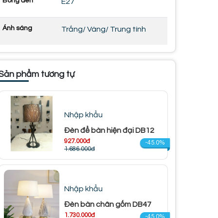
Bóng đèn
E27
Ánh sáng
Trắng/ Vàng/ Trung tính
Sản phẩm tương tự
Nhập khẩu
Đèn để bàn hiện đại DB12
927.000đ
-45.0%
1.686.000đ
Nhập khẩu
Đèn bàn chân gốm DB47
1.730.000đ
-45.0%