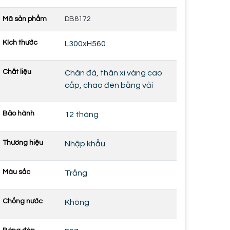
Mã sản phẩm
DB8172
Kích thước
L300xH560
Chất liệu
Chân đá, thân xi vàng cao
cấp, chao đèn bằng vải
Bảo hành
12 tháng
Thương hiệu
Nhập khẩu
Màu sắc
Trắng
Chống nước
Không