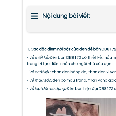
Nội dung bài viết:
1. Các đặc điểm nổi bật của đèn để bản DB817
- Về thiết kế:
Đèn bàn DB8172 có thiết kế, mẫu mã
trang trí tạo điểm nhấn cho ngôi nhà của bạn.
- Về chất liệu:
chân đèn bằng đá, thân đèn xi và
- Về màu sắc:
đèn có màu trắng, thân vàng gol
- Về loại đèn sử dụng:
Đèn bàn hiện đại DB8172 s