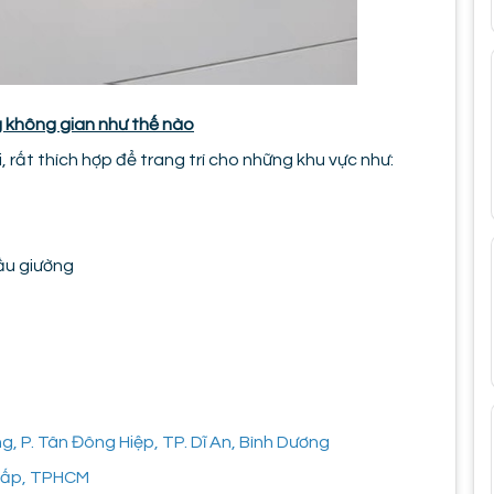
g không gian như thế nào
, rất thích hợp để trang trí cho những khu vực như:
đầu giường
 P. Tân Đông Hiệp, TP. Dĩ An, Bình Dương
 Vấp, TPHCM