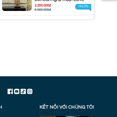
2.200.000đ
-45.0%
4.000.000đ
H
KẾT NỐI VỚI CHÚNG TÔI