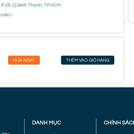
, P.25, Q.Bình Thạnh, TP.HCM
zalo )
MUA NGAY
THÊM VÀO GIỎ HÀNG
DANH MỤC
CHÍNH SÁC