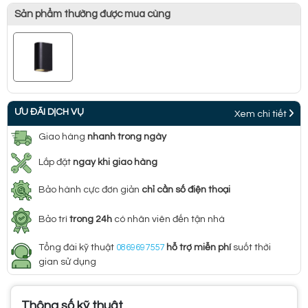
Sản phẩm thường được mua cùng
ƯU ĐÃI DỊCH VỤ
Xem chi tiết
Giao hàng
nhanh trong ngày
Lắp đặt
ngay khi giao hàng
Bảo hành cực đơn giản
chỉ cần số điện thoại
Bảo trì
trong 24h
có nhân viên đến tận nhà
Tổng đài kỹ thuật
0869697557
hỗ trợ miễn phí
suốt thời
gian sử dụng
Thông số kỹ thuật