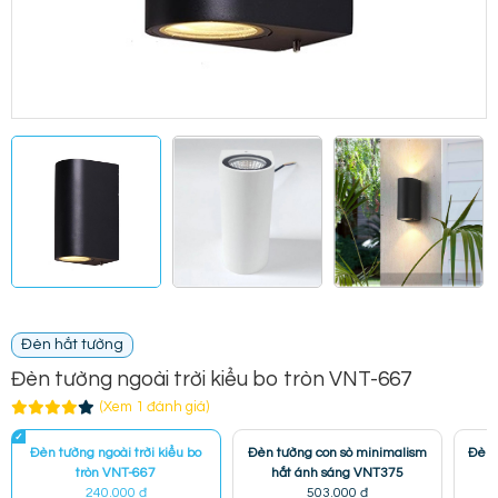
Đèn hắt tường
Đèn tường ngoài trời kiểu bo tròn VNT-667
(Xem 1 đánh giá)
Đèn tường ngoài trời kiểu bo
Đèn tường con sò minimalism
Đèn 
tròn VNT-667
hắt ánh sáng VNT375
240.000 đ
503.000 đ