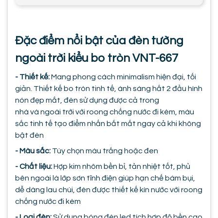
Đặc điểm nổi bật của đèn tường
ngoài trời kiểu bo tròn VNT-667
- Thiết kế:
Mang phong cách minimalism hiện đại, tối
giản. Thiết kế bo tròn tinh tế, ánh sáng hắt 2 đầu hình
nón đẹp mắt, đèn sử dụng được cả trong
nhà và ngoài trời với roong chống nước đi kèm, màu
sắc tinh tế tạo điểm nhấn bắt mắt ngay cả khi không
bật đèn
- Màu sắc:
Tùy chọn màu trắng hoặc đen
- Chất liệu:
Hợp kim nhôm bền bỉ, tản nhiệt tốt, phủ
bên ngoài là lớp sơn tĩnh điện giúp hạn chế bám bụi,
dễ dàng lau chùi, đèn được thiết kế kín nước với roong
chống nước đi kèm
- Loại đèn:
Sử dụng bóng đèn led tích hợp độ bền cao