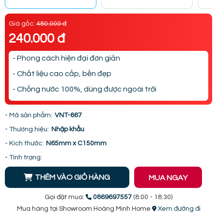
Giá gốc:
480.000 đ
240.000 đ
- Phong cách hiện đại đơn giản
- Chất liệu cao cấp, bền đẹp
- Chống nước 100%, dùng được ngoài trời
- Mã sản phẩm:
VNT-667
- Thương hiệu:
Nhập khẩu
- Kích thước:
N65mm x C150mm
- Tình trạng:
THÊM VÀO GIỎ HÀNG
MUA NGAY
Gọi đặt mua:
0869697557
(8:00 - 18:30)
Mua hàng tại Showroom Hoàng Minh Home
Xem đường đi