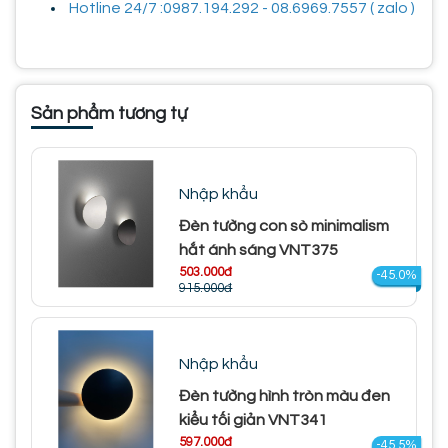
Hotline 24/7 :0987.194.292 - 08.6969.7557 ( zalo )
Sản phẩm tương tự
Nhập khẩu
Đèn tường con sò minimalism
hắt ánh sáng VNT375
503.000đ
-45.0%
915.000đ
Nhập khẩu
Đèn tường hình tròn màu đen
kiểu tối giản VNT341
597.000đ
-45.5%