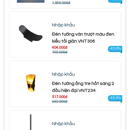
1.095.000đ
Nhập khẩu
Đèn tường ván trượt màu đen
kiểu tối giản VNT306
404.000đ
-45.0%
735.000đ
Nhập khẩu
Đèn tường ống tre hắt sáng 2
đầu hiện đại VNT234
517.000đ
-45.0%
940.000đ
Nhập khẩu