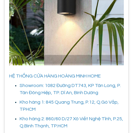
HỆ THỐNG CỬA HÀNG HOÀNG MINH HOME
Showroom: 1082 Đường DT743, KP Tân Long, P.
Tân Đông Hiệp, TP. Dĩ An, Bình Dương
Kho hàng 1: 845 Quang Trung, P.12, Q.Gò Vấp,
TPHCM
Kho hàng 2: 860/60 D/27 Xô Viết Nghệ Tĩnh, P.25,
Q.Bình Thạnh, TP.HCM