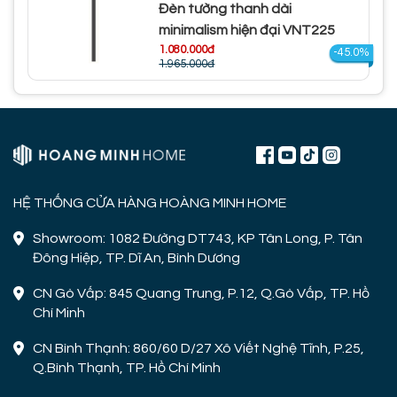
Đèn tường thanh dài
minimalism hiện đại VNT225
1.080.000đ
-45.0%
1.965.000đ
HỆ THỐNG CỬA HÀNG HOÀNG MINH HOME
Showroom: 1082 Đường DT743, KP Tân Long, P. Tân
Đông Hiệp, TP. Dĩ An, Bình Dương
CN Gò Vấp: 845 Quang Trung, P.12, Q.Gò Vấp, TP. Hồ
Chí Minh
CN Bình Thạnh: 860/60 D/27 Xô Viết Nghệ Tĩnh, P.25,
Q.Bình Thạnh, TP. Hồ Chí Minh