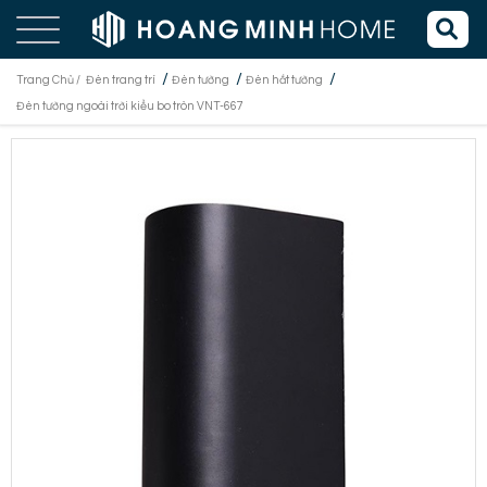
/
/
/
Trang Chủ /
Đèn trang trí
Đèn tường
Đèn hắt tường
Đèn tường ngoài trời kiểu bo tròn VNT-667