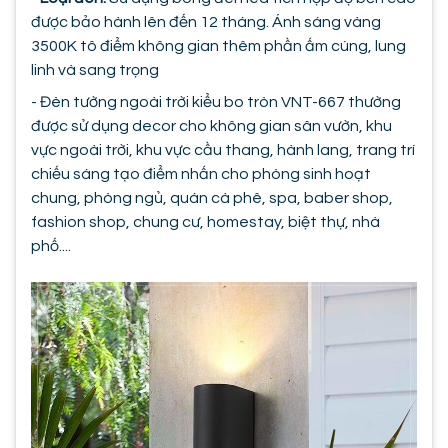
được bảo hành lên đến 12 tháng. Ánh sáng vàng
3500K tô điểm không gian thêm phần ấm cúng, lung
linh và sang trọng
- Đèn tường ngoài trời kiểu bo tròn VNT-667 thường
được sử dụng decor cho không gian sân vườn, khu
vực ngoài trời, khu vực cầu thang, hành lang, trang trí
chiếu sáng tạo điểm nhấn cho phòng sinh hoạt
chung, phòng ngủ, quán cà phê, spa, baber shop,
fashion shop, chung cư, homestay, biệt thự, nhà
phố....