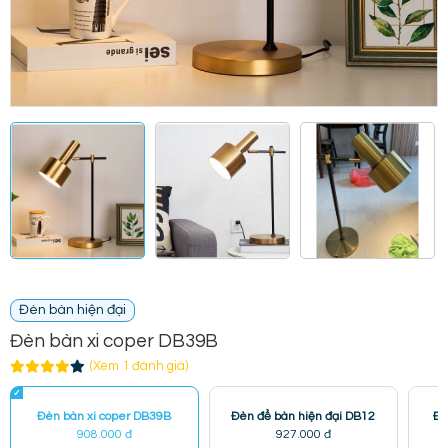
Đèn bàn hiện đại
Đèn bàn xi coper DB39B
(Xem 1 đánh giá)
Đèn bàn xi coper DB39B
Đèn để bàn hiện đại DB12
Đè
908.000 đ
927.000 đ