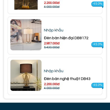
2.200.000đ
-45.0%
4.000.000đ
Nhập khẩu
Đèn bàn hiện đại DB8172
2.987.000đ
-45.0%
5.430.000đ
Nhập khẩu
Đèn bàn nghệ thuật DB43
2.200.000đ
-45.0%
4.000.000đ