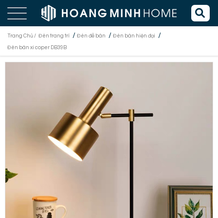
/
/
/
Trang Chủ /
Đèn trang trí
Đèn để bàn
Đèn bàn hiện đại
Đèn bàn xi coper DB39B