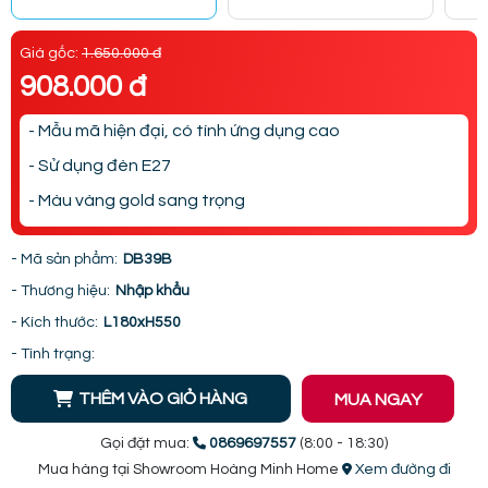
Giá gốc:
1.650.000 đ
908.000 đ
- Mẫu mã hiện đại, có tính ứng dụng cao
- Sử dụng đèn E27
- Màu vàng gold sang trọng
- Mã sản phẩm:
DB39B
- Thương hiệu:
Nhập khẩu
- Kích thước:
L180xH550
- Tình trạng:
THÊM VÀO GIỎ HÀNG
MUA NGAY
Gọi đặt mua:
0869697557
(8:00 - 18:30)
Mua hàng tại Showroom Hoàng Minh Home
Xem đường đi