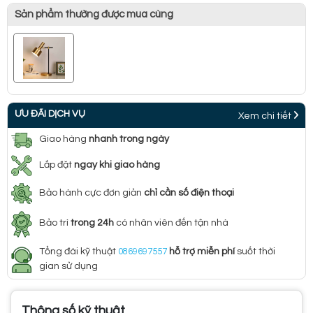
Sản phẩm thường được mua cùng
ƯU ĐÃI DỊCH VỤ
Xem chi tiết
Giao hàng
nhanh trong ngày
Lắp đặt
ngay khi giao hàng
Bảo hành cực đơn giản
chỉ cần số điện thoại
Bảo trì
trong 24h
có nhân viên đến tận nhà
Tổng đài kỹ thuật
0869697557
hỗ trợ miễn phí
suốt thời
gian sử dụng
Thông số kỹ thuật