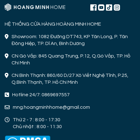
HỆ THỐNG CỬA HÀNG HOÀNG MINH HOME
Showroom: 1082 Đường DT743, KP Tân Long, P. Tân
Đông Hiệp, TP. Dĩ An, Bình Dương
CN Gò Vấp: 845 Quang Trung, P.12, Q.Gò Vấp, TP. Hồ
Chí Minh
CN Bình Thạnh: 860/60 D/27 Xô Viết Nghệ Tĩnh, P.25,
Q.Bình Thạnh, TP. Hồ Chí Minh
Hotline 24/7: 0869697557
mng.hoangminhhome@gmail.com
Thứ 2 - 7 : 8:00 - 17:30
Chủ nhật : 8:00 - 11:30