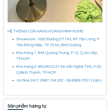
HỆ THỐNG CỬA HÀNG HOÀNG MINH HOME
Showroom: 1082 Đường DT743, KP Tân Long, P.
Tân Đông Hiệp, TP. Dĩ An, Bình Dương
Kho hàng 1: 845 Quang Trung, P.12, Q.Gò Vấp,
TPHCM
Kho hàng 2: 860/60 D/27 Xô Viết Nghệ Tĩnh, P.25,
Q.Bình Thạnh, TP.HCM
Hotline 24/7 :0987.194.292 - 08.6969.7557 ( zalo )
Sản phẩm tương tự