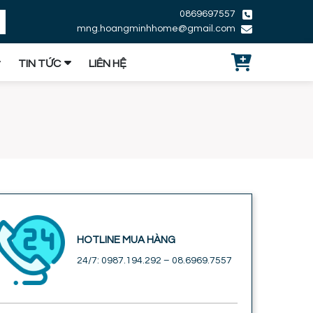
0869697557
mng.hoangminhhome@gmail.com
TIN TỨC
LIÊN HỆ
HOTLINE MUA HÀNG
24/7: 0987.194.292 – 08.6969.7557