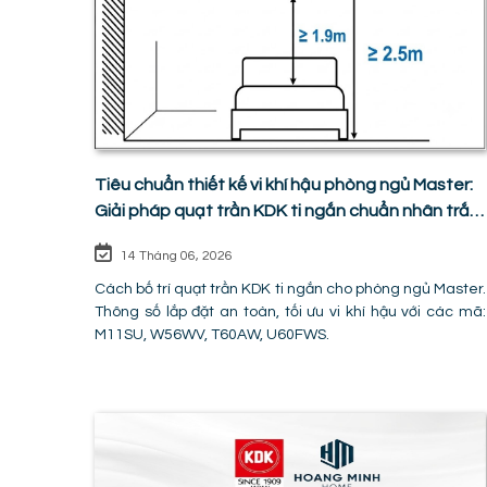
Tiêu chuẩn thiết kế vi khí hậu phòng ngủ Master:
Giải pháp quạt trần KDK ti ngắn chuẩn nhân trắc
học
14 Tháng 06, 2026
Cách bố trí quạt trần KDK ti ngắn cho phòng ngủ Master.
Thông số lắp đặt an toàn, tối ưu vi khí hậu với các mã:
M11SU, W56WV, T60AW, U60FWS.