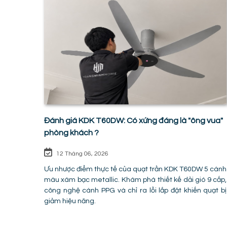
Đánh giá KDK T60DW: Có xứng đáng là "ông vua"
phòng khách ?
12 Tháng 06, 2026
Ưu nhược điểm thực tế của quạt trần KDK T60DW 5 cánh
màu xám bạc metallic. Khám phá thiết kế dải gió 9 cấp,
công nghệ cánh PPG và chỉ ra lỗi lắp đặt khiến quạt bị
giảm hiệu năng.