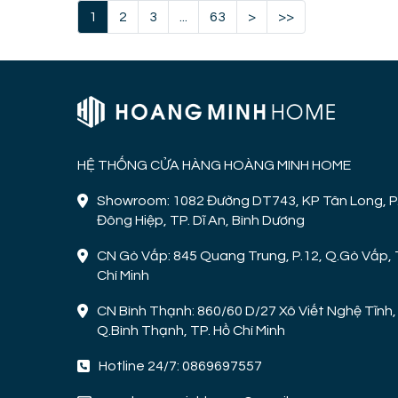
1
2
3
...
63
>
>>
HỆ THỐNG CỬA HÀNG HOÀNG MINH HOME
Showroom: 1082 Đường DT743, KP Tân Long, P
Đông Hiệp, TP. Dĩ An, Bình Dương
CN Gò Vấp: 845 Quang Trung, P.12, Q.Gò Vấp, 
Chí Minh
CN Bình Thạnh: 860/60 D/27 Xô Viết Nghệ Tĩnh, 
Q.Bình Thạnh, TP. Hồ Chí Minh
Hotline 24/7: 0869697557