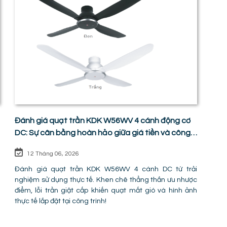
Đánh giá quạt trần KDK W56WV 4 cánh động cơ
DC: Sự cân bằng hoàn hảo giữa giá tiền và công
năng
12 Tháng 06, 2026
Đánh giá quạt trần KDK W56WV 4 cánh DC từ trải
nghiệm sử dụng thực tế. Khen chê thẳng thắn ưu nhược
điểm, lỗi trần giật cấp khiến quạt mất gió và hình ảnh
thực tế lắp đặt tại công trình!