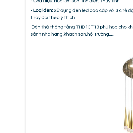
- Chất liệu:
Hợp kim sơn tĩnh điện, thủy tinh
- Loại đèn:
Sử dụng đèn led cao cấp với 3 chế độ 
thay đổi theo ý thích
Đèn thả thông tầng THD13T13 phù hợp cho khô
sảnh nhà hàng,khách sạn,hội trường,....