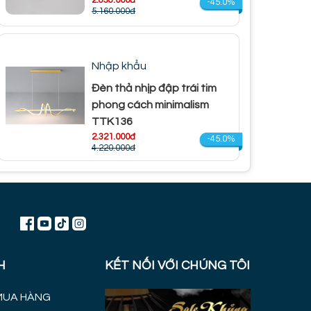
2.838.000đ
-45.0%
5.160.000đ
Nhập khẩu
Đèn thả nhịp đập trái tim
phong cách minimalism
TTK136
2.321.000đ
-45.0%
4.220.000đ
H
KẾT NỐI VỚI CHÚNG TÔI
MUA HÀNG