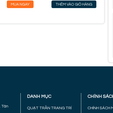
MUA NGAY
THÊM VÀO GIỎ HÀNG
DANH MỤC
CHÍNH SÁC
. Tân
QUẠT TRẦN TRANG TRÍ
CHÍNH SÁCH 