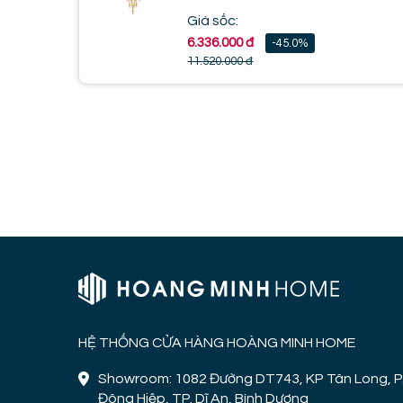
Giá sốc:
6.336.000 đ
-45.0%
11.520.000 đ
HỆ THỐNG CỬA HÀNG HOÀNG MINH HOME
Showroom: 1082 Đường DT743, KP Tân Long, P
Đông Hiệp, TP. Dĩ An, Bình Dương