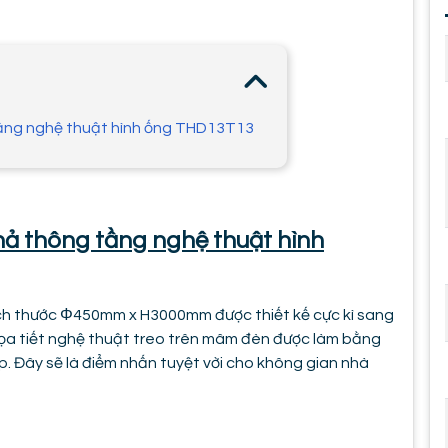
tầng nghệ thuật hình ống THD13T13
hả thông tầng nghệ thuật hình
h thước Φ450mm x H3000mm được thiết kế cực kì sang
họa tiết nghệ thuật treo trên mâm đèn được làm bằng
. Đây sẽ là điểm nhấn tuyệt vời cho không gian nhà