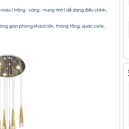
màu ( trắng - vàng - trung tính ) dễ dàng điều chỉnh,
ng gian phòng khách lớn, thông tầng, quán cafe,