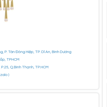
 P. Tân Đông Hiệp, TP. Dĩ An, Bình Dương
 Vấp, TPHCM
, P.25, Q.Bình Thạnh, TP.HCM
zalo )