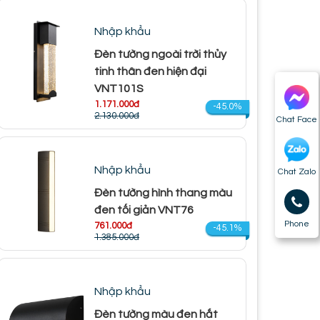
Nhập khẩu
Đèn tường ngoài trời thủy
tinh thân đen hiện đại
VNT101S
1.171.000đ
-45.0%
2.130.000đ
Chat Face
Nhập khẩu
Chat Zalo
Đèn tường hình thang màu
đen tối giản VNT76
Phone
761.000đ
-45.1%
1.385.000đ
Nhập khẩu
Đèn tường màu đen hắt