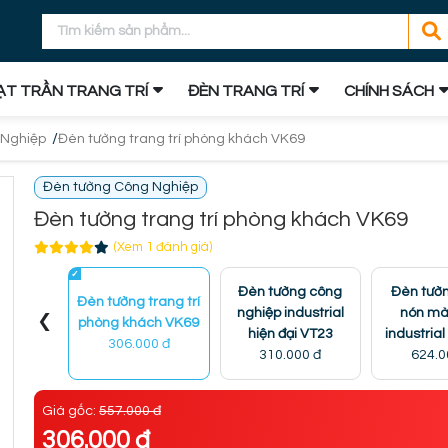
T TRẦN TRANG TRÍ
ĐÈN TRANG TRÍ
CHÍNH SÁCH
/
 Nghiệp
Đèn tường trang trí phòng khách VK69
Đèn tường Công Nghiệp
Đèn tường trang trí phòng khách VK69
(Xem 1 đánh giá)
Đèn tường công
Đèn tườ
Đèn tường trang trí
‹
nghiệp industrial
nón mà
phòng khách VK69
hiện đại VT23
industria
306.000 đ
310.000 đ
624.0
Giá gốc:
557.000 đ
306.000 đ