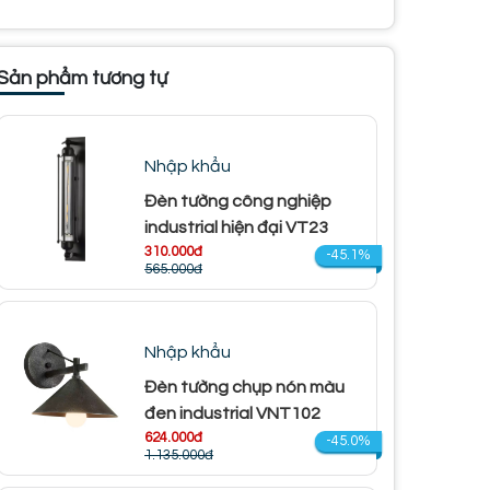
Sản phẩm tương tự
Nhập khẩu
Đèn tường công nghiệp
industrial hiện đại VT23
310.000đ
-45.1%
565.000đ
Nhập khẩu
Đèn tường chụp nón màu
đen industrial VNT102
624.000đ
-45.0%
1.135.000đ