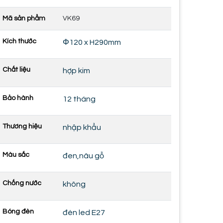
Mã sản phẩm
VK69
Kích thước
Φ120 x H290mm
Chất liệu
hợp kim
Bảo hành
12 tháng
Thương hiệu
nhập khẩu
Màu sắc
đen,nâu gỗ
Chống nước
không
Bóng đèn
đèn led E27