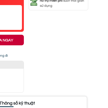
hỗ trợ miễn phí
suốt thời gian
sử dụng
A NGAY
ng đi
Thông số kỹ thuật