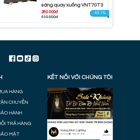
sáng quay xuống VNT70T3
280.000đ
-45.1%
510.000đ
H
KẾT NỐI VỚI CHÚNG TÔI
MUA HÀNG
VẬN CHUYỂN
BẢO HÀNH
ĐỔI TRẢ HÀNG
BẢO MẬT