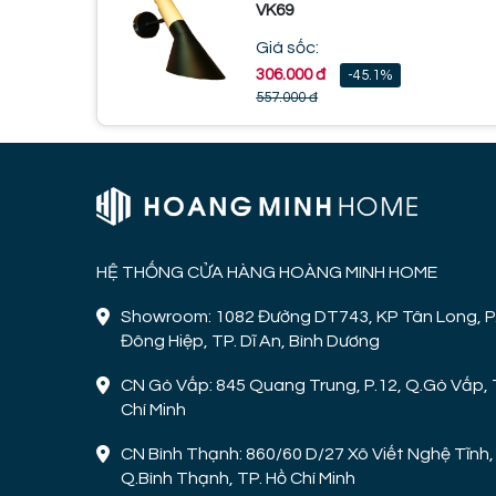
VK69
Giá sốc:
306.000 đ
-45.1%
557.000 đ
HỆ THỐNG CỬA HÀNG HOÀNG MINH HOME
Showroom: 1082 Đường DT743, KP Tân Long, P
Đông Hiệp, TP. Dĩ An, Bình Dương
CN Gò Vấp: 845 Quang Trung, P.12, Q.Gò Vấp, 
Chí Minh
CN Bình Thạnh: 860/60 D/27 Xô Viết Nghệ Tĩnh, 
Q.Bình Thạnh, TP. Hồ Chí Minh