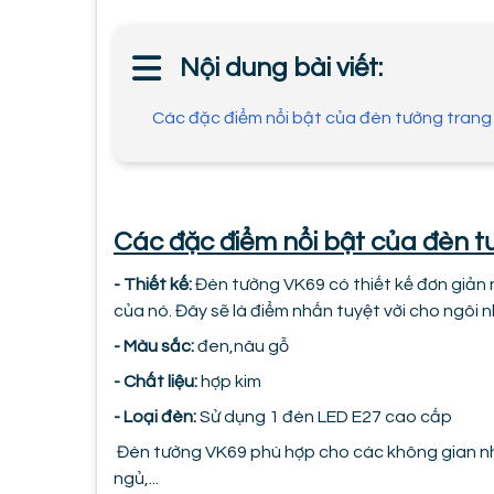
Nội dung bài viết:
Các đặc điểm nổi bật của đèn tường trang
Các đặc điểm nổi bật của đèn t
- Thiết kế:
Đèn tường VK69 có thiết kế đơn giản 
của nó. Đây sẽ là điểm nhấn tuyệt vời cho ngôi 
- Màu sắc:
đen,nâu gỗ
- Chất liệu:
hợp kim
- Loại đèn:
Sử dụng 1 đèn LED E27 cao cấp
Đèn tường VK69 phù hợp cho các không gian n
ngủ,...