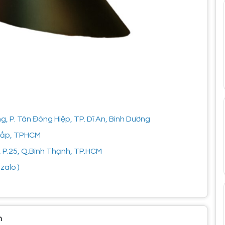
 P. Tân Đông Hiệp, TP. Dĩ An, Bình Dương
 Vấp, TPHCM
, P.25, Q.Bình Thạnh, TP.HCM
zalo )
h