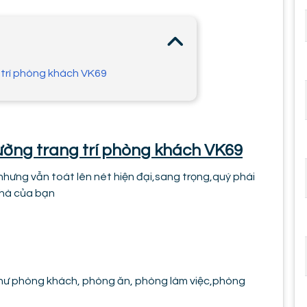
 trí phòng khách VK69
ường trang trí phòng khách VK69
nhưng vẫn toát lên nét hiện đại,sang trọng,quý phái
nhà của bạn
hư phòng khách, phòng ăn, phòng làm việc,phòng