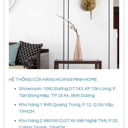
HỆ THỐNG CỬA HÀNG HOÀNG MINH HOME
Showroom: 1082 Đường DT743, KP Tân Long, P.
Tân Đông Hiệp, TP. Dĩ An, Bình Dương
Kho hàng 1: 845 Quang Trung, P.12, Q.Gò Vấp,
TPHCM
Kho hàng 2: 860/60 D/27 Xô Viết Nghệ Tĩnh, P.25,
Q.Bình Thạnh, TP.HCM