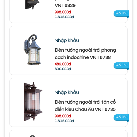
VNT6829
998.000đ
-45.0%
1.815.000đ
Nhập khẩu
Đèn tường ngoài trời phong
cách indochine VNT6738
489.000đ
-45.1%
890.000đ
Nhập khẩu
Đèn tường ngoài trời tân cổ
điển kiểu Châu Âu VNT6735
998.000đ
-45.0%
1.815.000đ