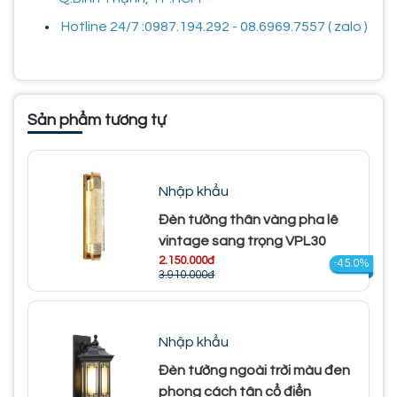
Hotline 24/7 :0987.194.292 - 08.6969.7557 ( zalo )
Sản phẩm tương tự
Nhập khẩu
Đèn tường thân vàng pha lê
vintage sang trọng VPL30
2.150.000đ
-45.0%
3.910.000đ
Nhập khẩu
Đèn tường ngoài trời màu đen
phong cách tân cổ điển