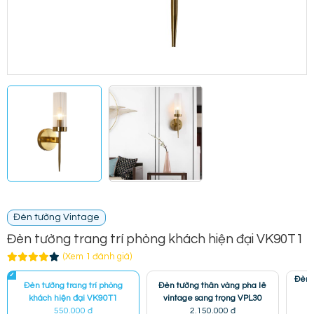
Đèn tường Vintage
Đèn tường trang trí phòng khách hiện đại VK90T1
(Xem 1 đánh giá)
Đèn 
Đèn tường trang trí phòng
Đèn tường thân vàng pha lê
p
khách hiện đại VK90T1
vintage sang trọng VPL30
550.000 đ
2.150.000 đ