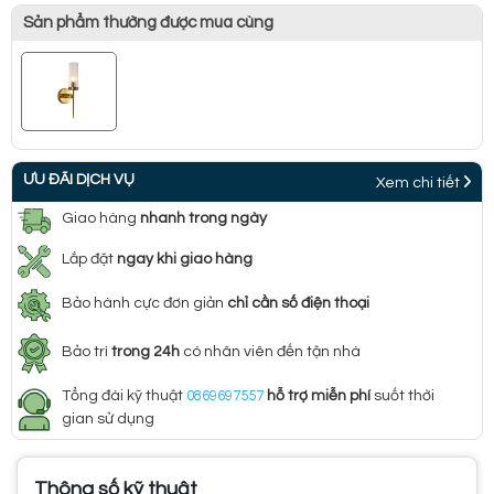
Sản phẩm thường được mua cùng
ƯU ĐÃI DỊCH VỤ
Xem chi tiết
Giao hàng
nhanh trong ngày
Lắp đặt
ngay khi giao hàng
Bảo hành cực đơn giản
chỉ cần số điện thoại
Bảo trì
trong 24h
có nhân viên đến tận nhà
Tổng đài kỹ thuật
0869697557
hỗ trợ miễn phí
suốt thời
gian sử dụng
Thông số kỹ thuật