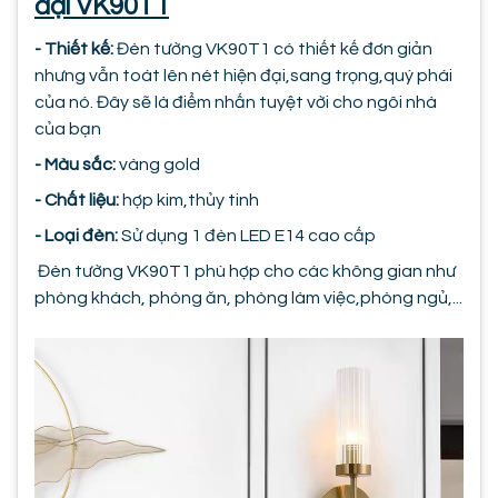
đại VK90T1
- Thiết kế:
Đèn tường VK90T1 có thiết kế đơn giản
nhưng vẫn toát lên nét hiện đại,sang trọng,quý phái
của nó. Đây sẽ là điểm nhấn tuyệt vời cho ngôi nhà
của bạn
- Màu sắc:
vàng gold
- Chất liệu:
hợp kim,thủy tinh
- Loại đèn:
Sử dụng 1 đèn LED E14 cao cấp
Đèn tường VK90T1 phù hợp cho các không gian như
phòng khách, phòng ăn, phòng làm việc,phòng ngủ,...