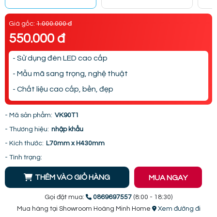
Giá gốc:
1.000.000 đ
550.000 đ
- Sử dụng đèn LED cao cấp
- Mẫu mã sang trọng, nghệ thuật
- Chất liệu cao cấp, bền, đẹp
- Mã sản phẩm:
VK90T1
- Thương hiệu:
nhập khẩu
- Kích thước:
L70mm x H430mm
- Tình trạng:
THÊM VÀO GIỎ HÀNG
MUA NGAY
Gọi đặt mua:
0869697557
(8:00 - 18:30)
Mua hàng tại Showroom Hoàng Minh Home
Xem đường đi