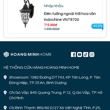
Nhập khẩu
Đèn tường ngoài trời hoa văn
indochine VNT6720
715.000đ
-45.0%
1.300.000đ
HỆ THỐNG CỬA HÀNG HOÀNG MINH HOME
Showroom: 1082 Đường DT743, KP Tân Long, P. Tân
Đông Hiệp, TP. Dĩ An, Bình Dương
CN Gò Vấp: 845 Quang Trung, P.12, Q.Gò Vấp, TP. Hồ
Chí Minh
CN Bình Thạnh: 860/60 D/27 Xô Viết Nghệ Tĩnh, P.25,