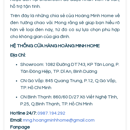
hỗ trợ tận tình.
Trên đây là những chia sẻ của Hoàng Minh Home về
đèn tường chao vải. Mong rằng sẽ giúp bạn hiểu rõ
hơn về loại đèn này, từ đó có sự lựa chọn phù hợp
cho không gian của gia đình.
HỆ THỐNG CỬA HÀNG HOÀNG MINH HOME
Địa Chỉ:
Showroom: 1082 Đường DT743, KP Tân Long, P.
Tân Đông Hiệp, TP. Dĩ An, Bình Dương
CN Gò Vấp: 845 Quang Trung, P.12, Q.Gò Vấp,
TP. Hồ Chí Minh
CN Bình Thạnh: 860/60 D/27 Xô Viết Nghệ Tĩnh,
P.25, Q.Bình Thạnh, TP. Hồ Chí Minh
Hotline 24/7:
0987.194.292
Email:
mng.hoangminhhome@gmail.com
Fanpage