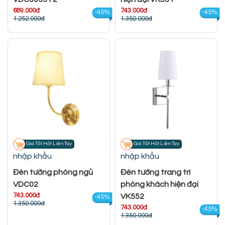
689.000đ
743.000đ
-45%
-45%
1.252.000đ
1.350.000đ
Giá Tốt Hốt Liền Tay
Giá Tốt Hốt Liền Tay
nhập khẩu
nhập khẩu
Đèn tường phòng ngủ
Đèn tường trang trí
VDC02
phòng khách hiện đại
743.000đ
VK552
-45%
1.350.000đ
743.000đ
-45%
1.350.000đ