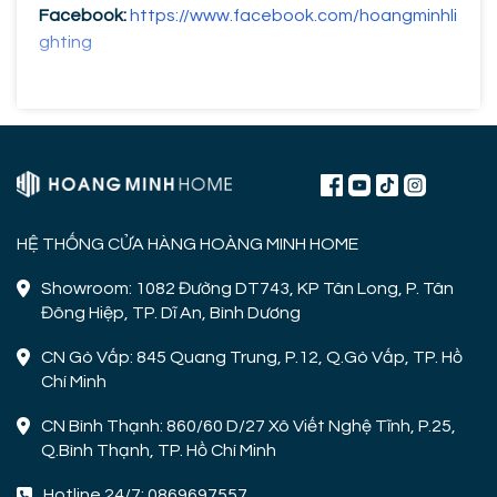
Facebook:
https://www.facebook.com/hoangminhli
ghting
HỆ THỐNG CỬA HÀNG HOÀNG MINH HOME
Showroom: 1082 Đường DT743, KP Tân Long, P. Tân
Đông Hiệp, TP. Dĩ An, Bình Dương
CN Gò Vấp: 845 Quang Trung, P.12, Q.Gò Vấp, TP. Hồ
Chí Minh
CN Bình Thạnh: 860/60 D/27 Xô Viết Nghệ Tĩnh, P.25,
Q.Bình Thạnh, TP. Hồ Chí Minh
Hotline 24/7: 0869697557