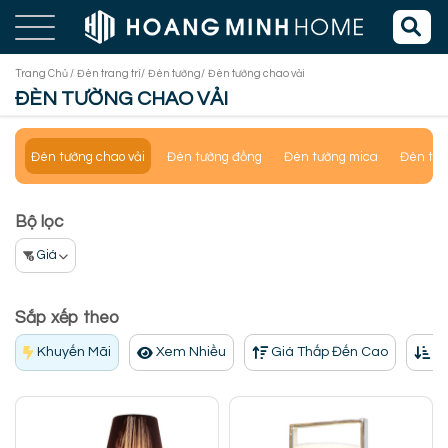
Trang Chủ /
Đèn trang trí/
Đèn tường/
Đèn tường chao vải
ĐÈN TƯỜNG CHAO VẢI
Đèn tường chao vải
Đèn tường đồng
Đèn tường mica
Đèn tườ
Bộ lọc
Giá
Sắp xếp theo
Khuyến Mãi
Xem Nhiều
Giá Thấp Đến Cao
Gi