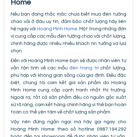
Home
Nếu bạn đang thắc mắc chưa biết mua đèn tường
chao vải ở đâu uy tín, đảm bảo chất lượng hãy liên
hệ ngay với
Hoàng Minh Home
. Một trong những đơn
vị cung cấp các mẫu đèn tường chao vải chất lượng,
chính hãng được nhiều nhiều khách tin tưởng và lựa
chọn.
Đến với Hoàng Minh Home bạn sẽ được nhân viên tư
vấn tận tình về các mẫu
đèn trang trí
chất lượng,
phù hợp với không gian sống của gia đình. Điều đặc
biệt, chúng tôi cam kết giá sản phẩm do Hoàng
Minh Home cung cấp cạnh tranh nhất thị trường.
Ngoài ra, tất cả sản phẩm đều có nguồn gốc xuất
xứ rõ ràng, cam kết hàng chính hãng vì thế bạn hoàn
toàn có thể yên tâm về chất lượng sản phẩm.
Vậy nên đừng ngần ngại mà hãy gọi ngay cho
Hoàng Minh Home theo số hotline 0987.194.292
hoặc đến tại showroom để được nhân viên tư vấn,