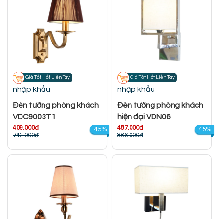
Giá Tốt Hốt Liền Tay
Giá Tốt Hốt Liền Tay
nhập khẩu
nhập khẩu
Đèn tường phòng khách
Đèn tường phòng khách
VDC9003T1
hiện đại VDN06
409.000đ
487.000đ
-45%
-45%
743.000đ
886.000đ