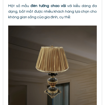
Một số mẫu
đèn tường chao vải
với kiểu dáng đa
dạng, bắt mắt được nhiều khách hàng lựa chọn cho
không gian sống của gia đình, cụ thể: