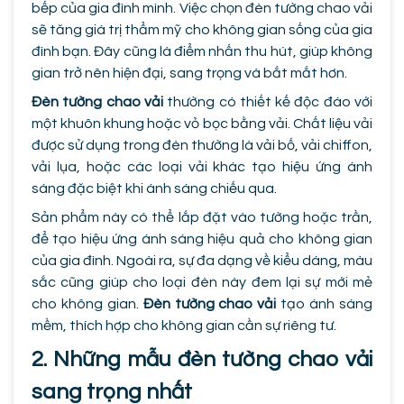
bếp của gia đình mình. Việc chọn đèn tường chao vải
sẽ tăng giá trị thẩm mỹ cho không gian sống của gia
đình bạn. Đây cũng là điểm nhấn thu hút, giúp không
gian trở nên hiện đại, sang trọng và bắt mắt hơn.
Đèn tường chao vải
thường có thiết kế độc đáo với
một khuôn khung hoặc vỏ bọc bằng vải. Chất liệu vải
được sử dụng trong đèn thường là vải bố, vải chiffon,
vải lụa, hoặc các loại vải khác tạo hiệu ứng ánh
sáng đặc biệt khi ánh sáng chiếu qua.
Sản phẩm này có thể lắp đặt vào tường hoặc trần,
để tạo hiệu ứng ánh sáng hiệu quả cho không gian
của gia đình. Ngoài ra, sự đa dạng về kiểu dáng, màu
sắc cũng giúp cho loại đèn này đem lại sự mới mẻ
cho không gian.
Đèn tường chao vải
tạo ánh sáng
mềm, thích hợp cho không gian cần sự riêng tư.
2. Những mẫu đèn tường chao vải
sang trọng nhất