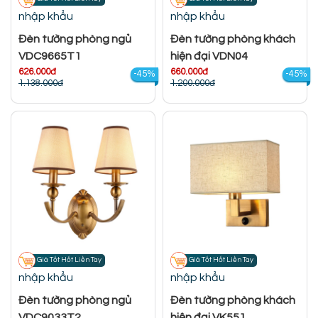
nhập khẩu
nhập khẩu
Đèn tường phòng ngủ
Đèn tường phòng khách
VDC9665T1
hiện đại VDN04
626.000đ
660.000đ
-45%
-45%
1.138.000đ
1.200.000đ
Giá Tốt Hốt Liền Tay
Giá Tốt Hốt Liền Tay
nhập khẩu
nhập khẩu
Đèn tường phòng ngủ
Đèn tường phòng khách
VDC9033T2
hiện đại VK551