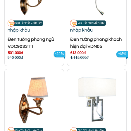
Giá Tốt Hốt Liền Tay
Giá Tốt Hốt Liền Tay
nhập khẩu
nhập khẩu
Đèn tường phòng ngủ
Đèn tường phòng khách
VDC9033T1
hiện đại VDN05
501.000đ
613.000đ
-44%
-45%
910.000đ
1.115.000đ
Giá Tốt Hốt Liền Tay
Giá Tốt Hốt Liền Tay