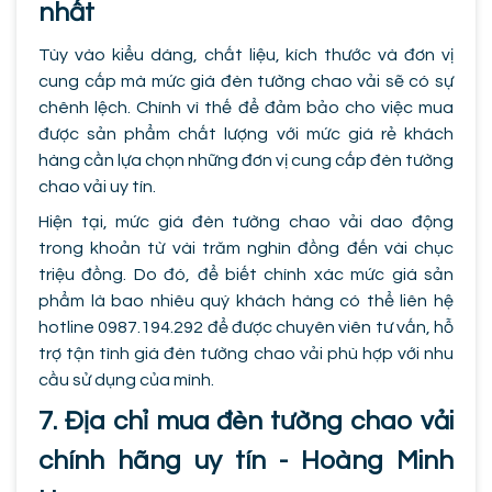
nhất
Tùy vào kiểu dáng, chất liệu, kích thước và đơn vị
cung cấp mà mức giá đèn tường chao vải sẽ có sự
chênh lệch. Chính vì thế để đảm bảo cho việc mua
được sản phẩm chất lượng với mức giá rẻ khách
hàng cần lựa chọn những đơn vị cung cấp đèn tường
chao vải uy tín.
Hiện tại, mức giá đèn tường chao vải dao động
trong khoản từ vài trăm nghìn đồng đến vài chục
triệu đồng. Do đó, để biết chính xác mức giá sản
phẩm là bao nhiêu quý khách hàng có thể liên hệ
hotline 0987.194.292 để được chuyên viên tư vấn, hỗ
trợ tận tình giá đèn tường chao vải phù hợp với nhu
cầu sử dụng của mình.
7. Địa chỉ mua đèn tường chao vải
chính hãng uy tín - Hoàng Minh