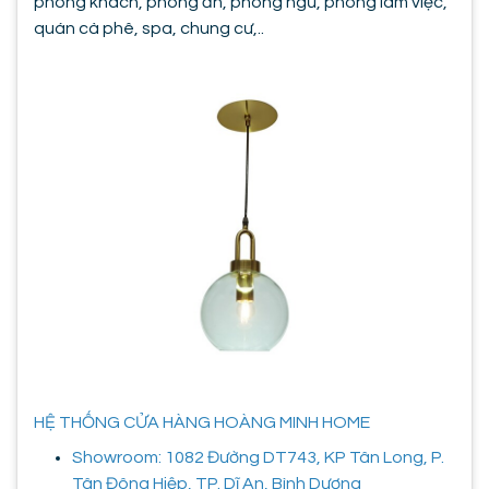
phòng khách, phòng ăn, phòng ngủ, phòng làm việc,
quán cà phê, spa, chung cư,..
HỆ THỐNG CỬA HÀNG HOÀNG MINH HOME
Showroom: 1082 Đường DT743, KP Tân Long, P.
Tân Đông Hiệp, TP. Dĩ An, Bình Dương