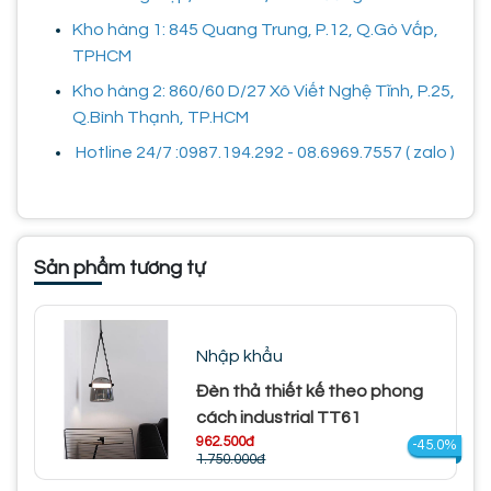
Kho hàng 1: 845 Quang Trung, P.12, Q.Gò Vấp,
TPHCM
Kho hàng 2: 860/60 D/27 Xô Viết Nghệ Tĩnh, P.25,
Q.Bình Thạnh, TP.HCM
Hotline 24/7 :0987.194.292 - 08.6969.7557 ( zalo )
Sản phẩm tương tự
Nhập khẩu
Đèn thả thiết kế theo phong
cách industrial TT61
962.500đ
-45.0%
1.750.000đ