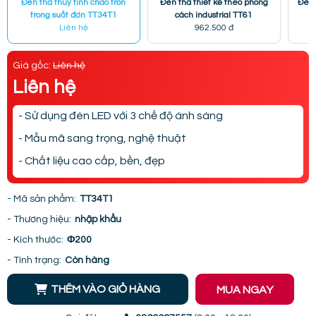
Đèn thả thủy tinh chao tròn
Đèn thả thiết kế theo phong
Đèn 
trong suốt đơn TT34T1
cách industrial TT61
Liên hệ
962.500 đ
Giá gốc:
Liên hệ
Liên hệ
- Sử dụng đèn LED với 3 chế độ ánh sáng
- Mẫu mã sang trọng, nghệ thuật
- Chất liệu cao cấp, bền, đẹp
- Mã sản phẩm:
TT34T1
- Thương hiệu:
nhập khẩu
- Kích thước:
Φ200
- Tình trạng:
Còn hàng
THÊM VÀO GIỎ HÀNG
MUA NGAY