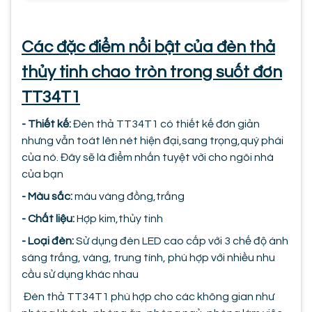
Các đặc điểm nổi bật của đèn thả
thủy tinh chao tròn trong suốt đơn
TT34T1
- Thiết kế:
Đèn thả TT34T1 có thiết kế đơn giản
nhưng vẫn toát lên nét hiện đại,sang trọng,quý phái
của nó. Đây sẽ là điểm nhấn tuyệt vời cho ngôi nhà
của bạn
- Màu sắc:
màu vàng đồng,trắng
- Chất liệu:
Hợp kim,thủy tinh
- Loại đèn:
Sử dụng đèn LED cao cấp với 3 chế độ ánh
sáng trắng, vàng, trung tính, phù hợp với nhiều nhu
cầu sử dụng khác nhau
Đèn thả TT34T1 phù hợp cho các không gian như