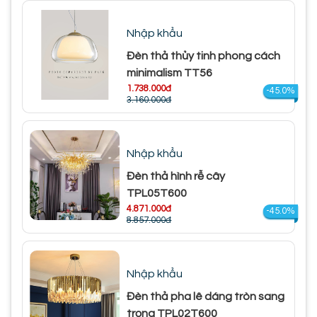
Nhập khẩu
Đèn thả thủy tinh phong cách
minimalism TT56
1.738.000đ
-45.0%
3.160.000đ
Nhập khẩu
Đèn thả hình rễ cây
TPL05T600
4.871.000đ
-45.0%
8.857.000đ
Nhập khẩu
Đèn thả pha lê dáng tròn sang
trọng TPL02T600