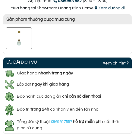
Gọi đặt mua:
0869697557
(8:00 - 18:30)
Mua hàng tại Showroom Hoàng Minh Home
Xem đường đi
Sản phẩm thường được mua cùng
ƯU ĐÃI DỊCH VỤ
Xem chi tiết
Giao hàng
nhanh trong ngày
Lắp đặt
ngay khi giao hàng
Bảo hành cực đơn giản
chỉ cần số điện thoại
Bảo trì
trong 24h
có nhân viên đến tận nhà
Tổng đài kỹ thuật
0869697557
hỗ trợ miễn phí
suốt thời
gian sử dụng