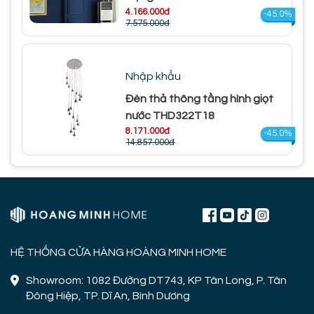
4.166.000đ
-45.0%
7.575.000đ
Nhập khẩu
Đèn thả thông tầng hình giọt
nước THD322T18
8.171.000đ
-45.0%
14.857.000đ
HỆ THỐNG CỬA HÀNG HOÀNG MINH HOME
Showroom: 1082 Đường DT743, KP Tân Long, P. Tân
Đông Hiệp, TP. Dĩ An, Bình Dương