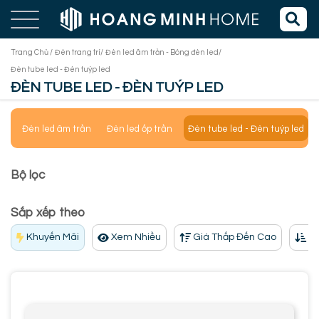
Trang Chủ /
Đèn trang trí/
Đèn led âm trần - Bóng đèn led/
Đèn tube led - Đèn tuýp led
ĐÈN TUBE LED - ĐÈN TUÝP LED
Đèn led âm trần
Đèn led ốp trần
Đèn tube led - Đèn tuýp led
Bộ lọc
Sắp xếp theo
Khuyến Mãi
Xem Nhiều
Giá Thấp Đến Cao
Gi