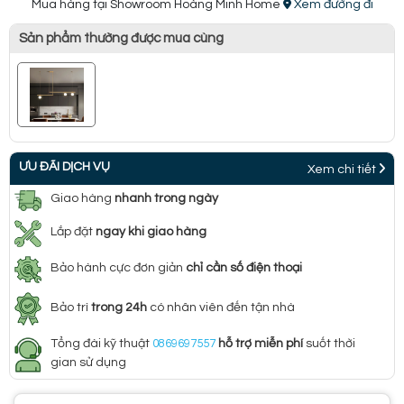
Mua hàng tại Showroom Hoàng Minh Home
Xem đường đi
Sản phẩm thường được mua cùng
ƯU ĐÃI DỊCH VỤ
Xem chi tiết
Giao hàng
nhanh trong ngày
Lắp đặt
ngay khi giao hàng
Bảo hành cực đơn giản
chỉ cần số điện thoại
Bảo trì
trong 24h
có nhân viên đến tận nhà
Tổng đài kỹ thuật
0869697557
hỗ trợ miễn phí
suốt thời
gian sử dụng