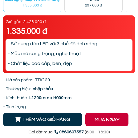
1.335.000 đ
297.000 đ
Giá gốc:
2.428.000 đ
1.335.000 đ
- Sử dụng đèn LED với 3 chế độ ánh sáng
- Mẫu mã sang trọng, nghệ thuật
- Chất liệu cao cấp, bền, đẹp
- Mã sản phẩm:
TTK120
- Thương hiệu:
nhập khẩu
- Kích thước:
L1200mm x H900mm
- Tình trạng:
THÊM VÀO GIỎ HÀNG
MUA NGAY
Gọi đặt mua:
0869697557
(8:00 - 18:30)