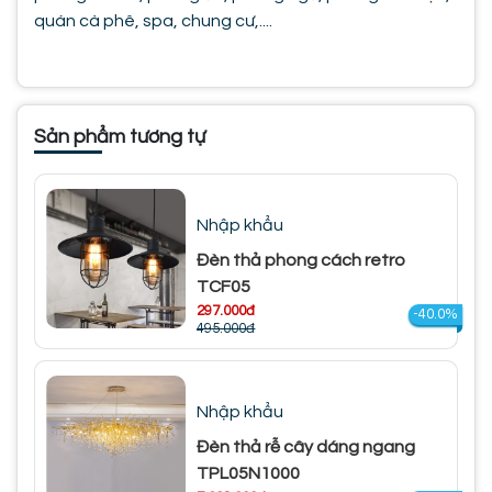
quán cà phê, spa, chung cư,....
Sản phẩm tương tự
Nhập khẩu
Đèn thả phong cách retro
TCF05
297.000đ
-40.0%
495.000đ
Nhập khẩu
Đèn thả rễ cây dáng ngang
TPL05N1000