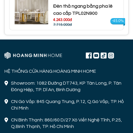
Đèn thả ngang bằng pha lê
cao cấp TPL02N900
4.243.000đ
-45.0%
7.715.000đ
HỆ THỐNG CỬA HÀNG HOÀNG MINH HOME
Showroom: 1082 Đường DT743, KP Tân Long, P. Tân
Đông Hiệp, TP. Dĩ An, Bình Dương
CN Gò Vấp: 845 Quang Trung, P.12, Q.Gò Vấp, TP. Hồ
Chí Minh
CN Bình Thạnh: 860/60 D/27 Xô Viết Nghệ Tĩnh, P.25,
Q.Bình Thạnh, TP. Hồ Chí Minh