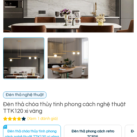
Đèn thả nghệ thuật
Đèn thả chóa thủy tinh phong cách nghệ thuật
TTK120 xi vàng
(Xem 1 đánh giá)
Đèn thả chóa thủy tinh phong
Đèn thả phong cách retro
Đèn
cách nghệ thuật TTK120 xi vàng
TCF05