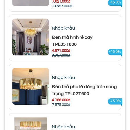
7.621.000đ
-45.0%
13.857.000đ
Nhập khẩu
Đèn thả hình rễ cây
TPL05T600
4.871.000đ
-45.0%
8.857.000đ
Nhập khẩu
Đèn thả pha lê dáng tròn sang
trọng TPL02T600
4.166.000đ
-45.0%
7.575.000đ
Nhập khẩu