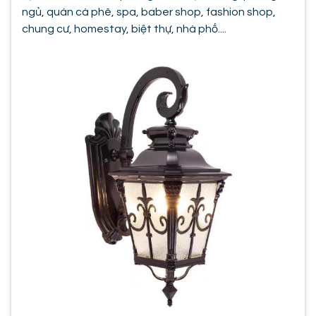
ngủ, quán cà phê, spa, baber shop, fashion shop,
chung cư, homestay, biệt thự, nhà phố....