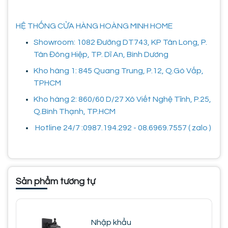
HỆ THỐNG CỬA HÀNG HOÀNG MINH HOME
Showroom: 1082 Đường DT743, KP Tân Long, P.
Tân Đông Hiệp, TP. Dĩ An, Bình Dương
Kho hàng 1: 845 Quang Trung, P.12, Q.Gò Vấp,
TPHCM
Kho hàng 2: 860/60 D/27 Xô Viết Nghệ Tĩnh, P.25,
Q.Bình Thạnh, TP.HCM
Hotline 24/7 :0987.194.292 - 08.6969.7557 ( zalo )
Sản phẩm tương tự
Nhập khẩu