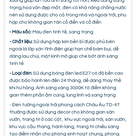
xuống giúp lan tỏa ánh sáng tốt hơn, kiểu dáng sang
trọng,hoa văn đẹp mắt, đèn có khả năng chống nước
nên sử dụng được cho cả trong nhà và ngoài trời, phù
hợp cho không gian tân cổ điển và cổ điển
- Màu sắc:
Màu đen tinh tế, sang trọng
- Chất liệu:
Sử dụng hợp kim bền bỉ được phủ bên
ngoài là lớp sơn tĩnh điện giúp hạn chế bám bụi, dễ
dàng lau chùi, mặt kính mờ giúp che bớt ánh sáng
tinh tế
- Loại đèn:
Sử dụng bóng đèn led E27 có độ bền cao
được bảo hành lên đến 24 tháng, dễ dàng thay thế
khi hư hỏng. Ánh sáng vàng 3000K tô điểm không
gian thêm phần ấm cúng, lung linh và sang trọng
- Đèn tường ngoài trời phong cách Châu Âu TD-47
thường được sử dụng decor cho không gian sân
vườn, trang trí ở các cột, khu vực ngoài trời, sân vườn,
khu vực cầu thang, hành lang, trang trí chiếu sáng
tạo điểm nhấn cho phòng sinh hoạt chung, phòng