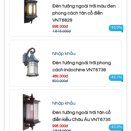
Đèn tường ngoài trời màu đen
phong cách tân cổ điển
VNT6829
998.000đ
-45.0%
1.815.000đ
Nhập khẩu
Đèn tường ngoài trời phong
cách indochine VNT6738
489.000đ
-45.1%
890.000đ
Nhập khẩu
Đèn tường ngoài trời tân cổ
điển kiểu Châu Âu VNT6735
998.000đ
-45.0%
1.815.000đ