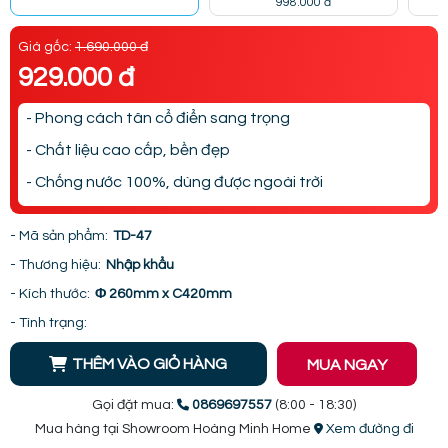
998.000 đ
Giá gốc:
1.690.000 đ
929.000 đ
- Phong cách tân cổ điển sang trọng
- Chất liệu cao cấp, bền đẹp
- Chống nước 100%, dùng được ngoài trời
- Mã sản phẩm:
TD-47
- Thương hiệu:
Nhập khẩu
- Kích thước:
Φ 260mm x C420mm
- Tình trạng:
THÊM VÀO GIỎ HÀNG
MUA NGAY
Gọi đặt mua:
0869697557
(8:00 - 18:30)
Mua hàng tại Showroom Hoàng Minh Home
Xem đường đi