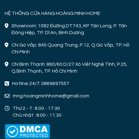
HỆ THỐNG CỬA HÀNG HOÀNG MINH HOME
Showroom: 1082 Đường DT743, KP Tân Long, P. Tân
Đông Hiệp, TP. Dĩ An, Bình Dương
CN Gò Vấp: 845 Quang Trung, P.12, Q.Gò Vấp, TP. Hồ
Chí Minh
CN Bình Thạnh: 860/60 D/27 Xô Viết Nghệ Tĩnh, P.25,
Q.Bình Thạnh, TP. Hồ Chí Minh
Hotline 24/7: 0869697557
mng.hoangminhhome@gmail.com
Thứ 2 - 7 : 8:00 - 17:30
Chủ nhật : 8:00 - 11:30