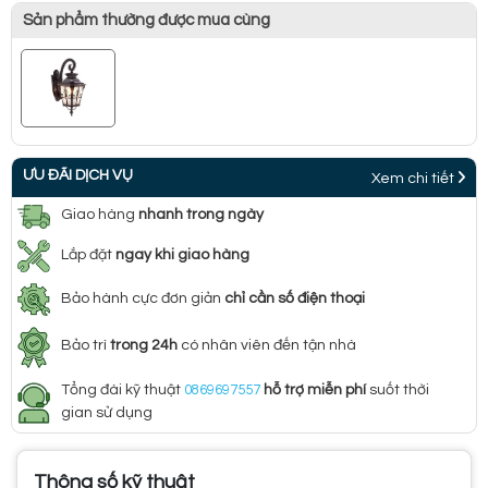
Sản phẩm thường được mua cùng
ƯU ĐÃI DỊCH VỤ
Xem chi tiết
Giao hàng
nhanh trong ngày
Lắp đặt
ngay khi giao hàng
Bảo hành cực đơn giản
chỉ cần số điện thoại
Bảo trì
trong 24h
có nhân viên đến tận nhà
Tổng đài kỹ thuật
0869697557
hỗ trợ miễn phí
suốt thời
gian sử dụng
Thông số kỹ thuật