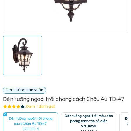
Đèn tường sân vườn
Đèn tường ngoài trời phong cách Châu Âu TD-47
(Xem 1 đánh giá)
Đèn tường ngoài trời màu đen
Đèn tường ngoài trời phong
Đèn
phong cách tân cổ điển
cách Châu Âu TD-47
cá
VNT6829
929.000 đ