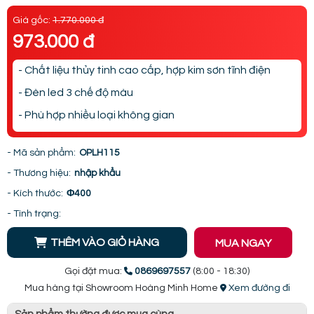
Giá gốc:
1.770.000 đ
973.000 đ
- Chất liệu thủy tinh cao cấp, hợp kim sơn tĩnh điện
- Đèn led 3 chế độ màu
- Phù hợp nhiều loại không gian
- Mã sản phẩm:
OPLH115
- Thương hiệu:
nhập khẩu
- Kích thước:
Φ400
- Tình trạng:
THÊM VÀO GIỎ HÀNG
MUA NGAY
Gọi đặt mua:
0869697557
(8:00 - 18:30)
Mua hàng tại Showroom Hoàng Minh Home
Xem đường đi