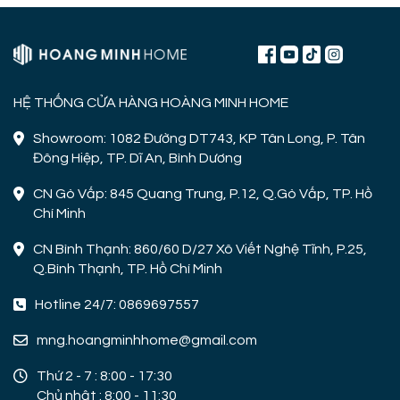
HỆ THỐNG CỬA HÀNG HOÀNG MINH HOME
Showroom: 1082 Đường DT743, KP Tân Long, P. Tân
Đông Hiệp, TP. Dĩ An, Bình Dương
CN Gò Vấp: 845 Quang Trung, P.12, Q.Gò Vấp, TP. Hồ
Chí Minh
CN Bình Thạnh: 860/60 D/27 Xô Viết Nghệ Tĩnh, P.25,
Q.Bình Thạnh, TP. Hồ Chí Minh
Hotline 24/7: 0869697557
mng.hoangminhhome@gmail.com
Thứ 2 - 7 : 8:00 - 17:30
Chủ nhật : 8:00 - 11:30