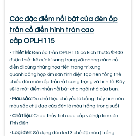
Các đặc điểm nổi bật của đèn ốp
trần cổ điển hình tròn cao
cấp OPLH115
- Thiết kế:
Đèn ốp trần OPLH115 có kích thước Φ400
được thiết kế cực kì sang trọng với phong cách cổ
điển đi cùng những họa tiết trang trí xung
quanh bằng hợp kim sơn tĩnh điện tạo nên tổng thể
chiếc đèn mâm ốp trần rất sang trọng và tinh tế. Đây
sẽ là một điểm nhấn nổi bật cho ngôi nhà của bạn.
- Màu sắc:
Do chất liệu chủ yếu là bằng thủy tinh nên
màu sắc chủ đạo của đèn là màu trắng trong suốt
- Chất liệu:
Chao thủy tinh cao cấp và hợp kim sơn
tĩnh điện
- Loại đèn:
Sử dụng đèn led 3 chế độ màu ( trắng -