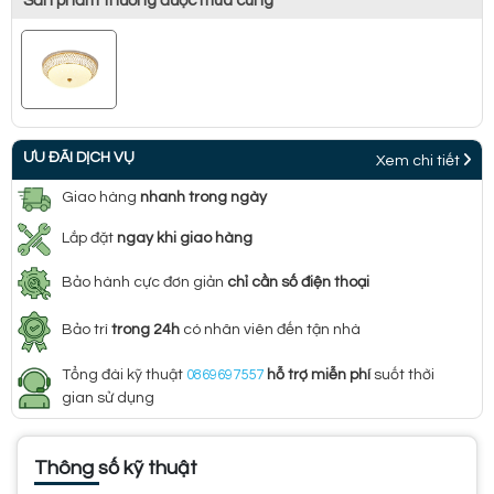
Sản phẩm thường được mua cùng
ƯU ĐÃI DỊCH VỤ
Xem chi tiết
Giao hàng
nhanh trong ngày
Lắp đặt
ngay khi giao hàng
Bảo hành cực đơn giản
chỉ cần số điện thoại
Bảo trì
trong 24h
có nhân viên đến tận nhà
Tổng đài kỹ thuật
0869697557
hỗ trợ miễn phí
suốt thời
gian sử dụng
Thông số kỹ thuật