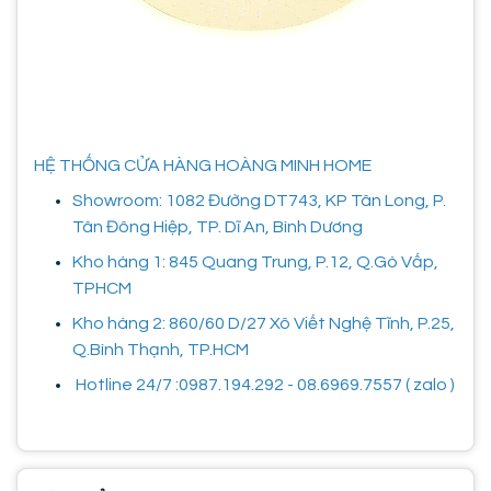
HỆ THỐNG CỬA HÀNG HOÀNG MINH HOME
Showroom: 1082 Đường DT743, KP Tân Long, P.
Tân Đông Hiệp, TP. Dĩ An, Bình Dương
Kho hàng 1: 845 Quang Trung, P.12, Q.Gò Vấp,
TPHCM
Kho hàng 2: 860/60 D/27 Xô Viết Nghệ Tĩnh, P.25,
Q.Bình Thạnh, TP.HCM
Hotline 24/7 :0987.194.292 - 08.6969.7557 ( zalo )