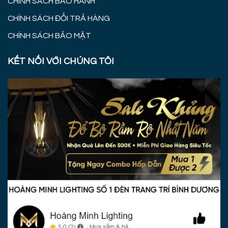
CHÍNH SÁCH BẢO HÀNH
CHÍNH SÁCH ĐỔI TRẢ HÀNG
CHÍNH SÁCH BẢO MẬT
KẾT NỐI VỚI CHÚNG TÔI