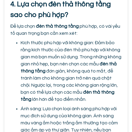
4. Lựa chọn đèn thả thông tầng
sao cho phù hợp?
Để lựa chọn
đèn thả thông tầng
phù hợp, có vài yếu
tố quan trọng bạn cần xem xét:
Kích thước phù hợp với không gian: Đảm bảo
rằng kích thước của đèn thả phù hợp với không
gian mà bạn muốn sử dụng. Trong những không
gian nhỏ hẹp, bạn nên chọn các mẫu
đèn thả
thông tầng
đơn giản, không quá to mắt, để
tránh làm cho không gian trở nên quá chật
chội. Ngược lại, trong các không gian rộng lớn,
bạn có thể lựa chọn các mẫu
đèn thả thông
tầng
lớn hơn để tạo điểm nhấn.
Ánh sáng: Lựa chọn loại ánh sáng phù hợp với
mục đích sử dụng của không gian. Ánh sáng
màu vàng ấm hoặc trắng ấm thường tạo cảm
giác ấm áp và thư giãn. Tuy nhiên, nếu bạn