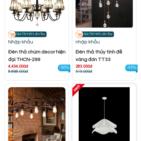
Giá Tốt Hốt Liền Tay
Giá Tốt Hốt Liền Tay
Nhập khẩu
nhập khẩu
Đèn thả chùm decor hiện
Đèn thả thủy tinh đế
đại THCN-299
vàng đơn TT33
4.434.000đ
283.000đ
-50%
-45%
8.868.000đ
515.000đ