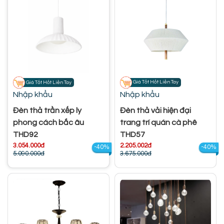
Giá Tốt Hốt Liền Tay
Giá Tốt Hốt Liền Tay
Nhập khẩu
Nhập khẩu
Đèn thả trần xếp ly
Đèn thả vải hiện đại
phong cách bắc âu
trang trí quán cà phê
THD92
THD57
3.054.000đ
2.205.002đ
-40%
-40%
5.090.000đ
3.675.000đ