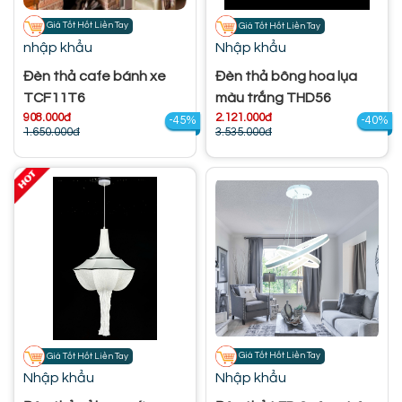
Giá Tốt Hốt Liền Tay
Giá Tốt Hốt Liền Tay
nhập khẩu
Nhập khẩu
Đèn thả cafe bánh xe
Đèn thả bông hoa lụa
TCF11T6
màu trắng THD56
908.000đ
2.121.000đ
-45%
-40%
1.650.000đ
3.535.000đ
Giá Tốt Hốt Liền Tay
Giá Tốt Hốt Liền Tay
Nhập khẩu
Nhập khẩu