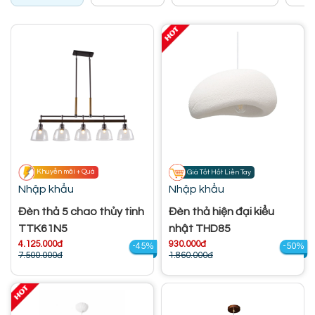
Khuyễn mãi + Quà
Giá Tốt Hốt Liền Tay
Nhập khẩu
Nhập khẩu
Đèn thả 5 chao thủy tinh
Đèn thả hiện đại kiểu
TTK61N5
nhật THD85
4.125.000đ
930.000đ
-45%
-50%
7.500.000đ
1.860.000đ