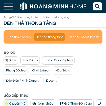
Trang Chủ /
Đèn trang trí/
Đèn thả/
Đèn thả thông tầng
ĐÈN THẢ THÔNG TẦNG
Đèn thả đảo bếp
Đèn thả thông tầng
Đèn thả phòng khách
Đ
Bộ lọc
Giá
Loại Đèn
Không Gian - Vị Trí
Phong Cách
Chất Liệu
Màu Sắc
Đắc Điểm/ Hình Dạng
Decor
Sắp xếp theo
Khuyến Mãi
Xem Nhiều
Giá Thấp Đến Cao
Gi