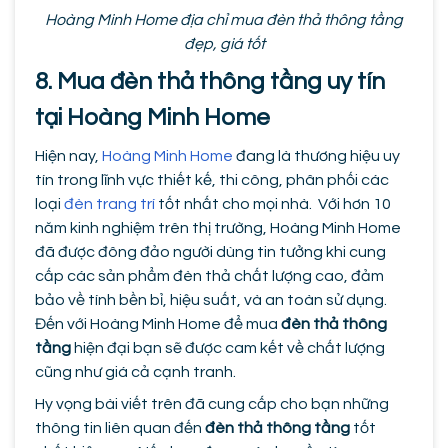
Hoàng Minh Home địa chỉ mua đèn thả thông tầng
đẹp, giá tốt
8. Mua đèn thả thông tầng uy tín
tại Hoàng Minh Home
Hiện nay,
Hoàng Minh Home
đang là thương hiệu uy
tín trong lĩnh vực thiết kế, thi công, phân phối các
loại
đèn trang trí
tốt nhất cho mọi nhà. Với hơn 10
năm kinh nghiệm trên thị trường, Hoàng Minh Home
đã được đông đảo người dùng tin tưởng khi cung
cấp các sản phẩm đèn thả chất lượng cao, đảm
bảo về tính bền bỉ, hiệu suất, và an toàn sử dụng.
Đến với Hoàng Minh Home để mua
đèn thả thông
tầng
hiện đại bạn sẽ được cam kết về chất lượng
cũng như giá cả cạnh tranh.
Hy vọng bài viết trên đã cung cấp cho bạn những
thông tin liên quan đến
đèn thả thông tầng
tốt