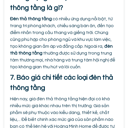
thông tầng là gì?
Đèn thả thông tầng
có nhiều ứng dụng nổi bật, từ
trang trí phòng khách, chiếu sáng bàn ăn, đến tạo
điểm nhấn trong cầu thang và giếng trời. Chúng
cũng phù hợp cho phòng ngủ và khu vực làm việc,
tạo không gian ấm áp và đẳng cấp. Ngoài ra,
đèn
thả thông tầng
thường được sử dụng trong trung
tâm thương mại, nhà hàng và trung tâm hội nghị để
tạo không gian thu hút và lôi cuốn.
7. Báo giá chi tiết các loại đèn thả
thông tầng
Hiện nay, giá đèn thả thông tầng hiện đại có khá
nhiều mức giá khác nhau trên thị trường. Giá sản
phẩm sẽ phụ thuộc vào kiểu dáng, thiết kế, chất
liệu,... Để biết chính xác mức giá của sản phẩm nào
bạn có thể liên hệ với Hoàng Minh Home để được tư