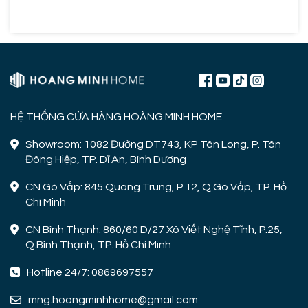
HỆ THỐNG CỬA HÀNG HOÀNG MINH HOME
Showroom: 1082 Đường DT743, KP Tân Long, P. Tân
Đông Hiệp, TP. Dĩ An, Bình Dương
CN Gò Vấp: 845 Quang Trung, P.12, Q.Gò Vấp, TP. Hồ
Chí Minh
CN Bình Thạnh: 860/60 D/27 Xô Viết Nghệ Tĩnh, P.25,
Q.Bình Thạnh, TP. Hồ Chí Minh
Hotline 24/7: 0869697557
mng.hoangminhhome@gmail.com