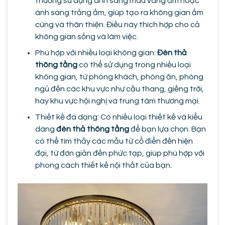
thường sử dụng ánh sáng màu vàng ấm hoặc
ánh sáng trắng ấm, giúp tạo ra không gian ấm
cúng và thân thiện. Điều này thích hợp cho cả
không gian sống và làm việc.
Phù hợp với nhiều loại không gian:
Đèn thả
thông tầng
có thể sử dụng trong nhiều loại
không gian, từ phòng khách, phòng ăn, phòng
ngủ đến các khu vực như cầu thang, giếng trời,
hay khu vực hội nghị và trung tâm thương mại.
Thiết kế đa dạng: Có nhiều loại thiết kế và kiểu
dáng
đèn thả thông tầng
để bạn lựa chọn. Bạn
có thể tìm thấy các mẫu từ cổ điển đến hiện
đại, từ đơn giản đến phức tạp, giúp phù hợp với
phong cách thiết kế nội thất của bạn.