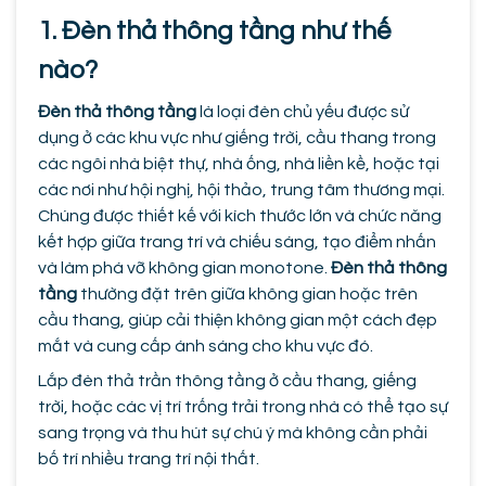
1. Đèn thả thông tầng như thế
nào?
Đèn thả thông tầng
là loại đèn chủ yếu được sử
dụng ở các khu vực như giếng trời, cầu thang trong
các ngôi nhà biệt thự, nhà ống, nhà liền kề, hoặc tại
các nơi như hội nghị, hội thảo, trung tâm thương mại.
Chúng được thiết kế với kích thước lớn và chức năng
kết hợp giữa trang trí và chiếu sáng, tạo điểm nhấn
và làm phá vỡ không gian monotone.
Đèn thả thông
tầng
thường đặt trên giữa không gian hoặc trên
cầu thang, giúp cải thiện không gian một cách đẹp
mắt và cung cấp ánh sáng cho khu vực đó.
Lắp đèn thả trần thông tầng ở cầu thang, giếng
trời, hoặc các vị trí trống trải trong nhà có thể tạo sự
sang trọng và thu hút sự chú ý mà không cần phải
bố trí nhiều trang trí nội thất.