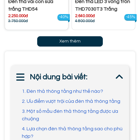
Đèn thả vải con sứa
Đèn thả LED 3 vòng tròn
trắng THD54
THD7030T3 Trắng
2.250.000đ
2.640.000đ
-40%
-45%
3.750.000đ
4.800.000đ
Xem thêm
Nội dung bài viết:
1. Đèn thả thông tầng như thế nào?
2. Ưu điểm vượt trội của đèn thả thông tầng
3. Một số mẫu đèn thả thông tầng được ưa
chuộng
4. Lựa chọn đèn thả thông tầng sao cho phù
hợp?