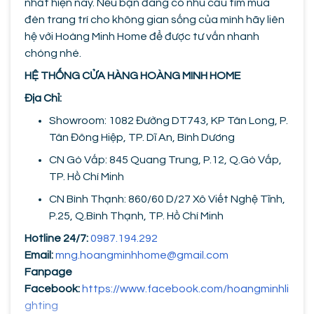
nhất hiện nay. Nếu bạn đang có nhu cầu tìm mua
đèn trang trí cho không gian sống của mình hãy liên
hệ với Hoàng Minh Home để được tư vấn nhanh
chóng nhé.
HỆ THỐNG CỬA HÀNG HOÀNG MINH HOME
Địa Chỉ:
Showroom: 1082 Đường DT743, KP Tân Long, P.
Tân Đông Hiệp, TP. Dĩ An, Bình Dương
CN Gò Vấp: 845 Quang Trung, P.12, Q.Gò Vấp,
TP. Hồ Chí Minh
CN Bình Thạnh: 860/60 D/27 Xô Viết Nghệ Tĩnh,
P.25, Q.Bình Thạnh, TP. Hồ Chí Minh
Hotline 24/7:
0987.194.292
Email:
mng.hoangminhhome@gmail.com
Fanpage
Facebook:
https://www.facebook.com/hoangminhli
ghting