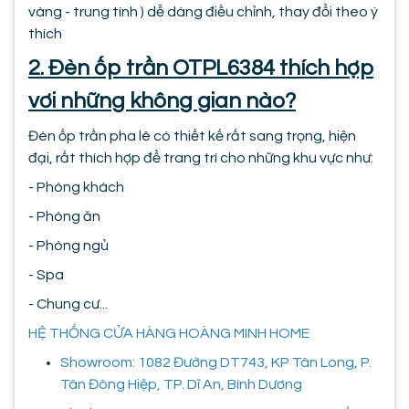
vàng - trung tính ) dễ dàng điều chỉnh, thay đổi theo ý
thích
2. Đèn ốp trần OTPL6384 thích hợp
vơi những không gian nào?
Đèn ốp trần pha lê có thiết kế rất sang trọng, hiện
đại, rất thích hợp để trang trí cho những khu vực như:
- Phòng khách
- Phòng ăn
- Phòng ngủ
- Spa
- Chung cư...
HỆ THỐNG CỬA HÀNG HOÀNG MINH HOME
Showroom: 1082 Đường DT743, KP Tân Long, P.
Tân Đông Hiệp, TP. Dĩ An, Bình Dương