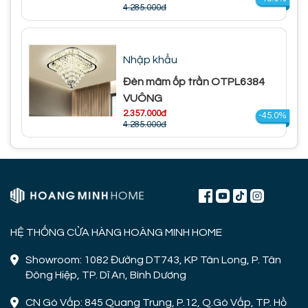
4.285.000đ
Nhập khẩu
Đèn mâm ốp trần OTPL6384
VUÔNG
2.357.000đ
-45.0%
4.285.000đ
HỆ THỐNG CỬA HÀNG HOÀNG MINH HOME
Showroom: 1082 Đường DT743, KP Tân Long, P. Tân
Đông Hiệp, TP. Dĩ An, Bình Dương
CN Gò Vấp: 845 Quang Trung, P.12, Q.Gò Vấp, TP. Hồ