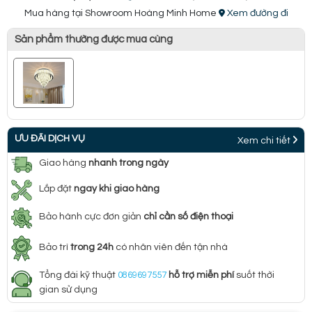
Mua hàng tại Showroom Hoàng Minh Home
Xem đường đi
Sản phẩm thường được mua cùng
ƯU ĐÃI DỊCH VỤ
Xem chi tiết
Giao hàng
nhanh trong ngày
Lắp đặt
ngay khi giao hàng
Bảo hành cực đơn giản
chỉ cần số điện thoại
Bảo trì
trong 24h
có nhân viên đến tận nhà
Tổng đài kỹ thuật
0869697557
hỗ trợ miễn phí
suốt thời
gian sử dụng