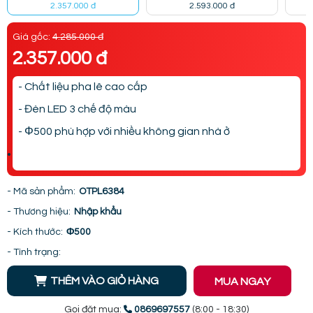
2.357.000 đ
2.593.000 đ
Giá gốc:
4.285.000 đ
2.357.000 đ
- Chất liệu pha lê cao cấp
- Đèn LED 3 chế độ màu
- Φ500 phù hợp với nhiều không gian nhà ở
- Mã sản phẩm:
OTPL6384
- Thương hiệu:
Nhập khẩu
- Kích thước:
Φ500
- Tình trạng:
THÊM VÀO GIỎ HÀNG
MUA NGAY
Gọi đặt mua:
0869697557
(8:00 - 18:30)