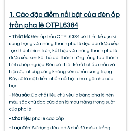
1. Các đặc điểm nổi bật của đèn ốp
trần pha lê OTPL6384
- Thiết kế:
Đèn ốp trần OTPL6384 có thiết kế cực kì
sang trọng với những thanh pha lê dẹp dài được xếp
tạo thành hình tròn, kết hợp với những thanh pha lê
được xếp xen kẽ thả dài thành từng tầng tạo thành
hình chóp ngược. Đèn có thiết kế rất chắc chắn và
hiện đại nhưng cũng không kém phần sang trọng.
Đây sẽ là một điểm nhấn nổi bật cho ngôi nhà của
bạn.
- Màu sắc:
Do chất liệu chủ yếu là bằng pha lê nên
màu sắc chủ đạo của đèn là màu trắng trong suốt
của pha lê
- Chất liệu:
pha lê cao cấp
- Loại đèn:
Sử dụng đèn led 3 chế độ màu ( trắng -