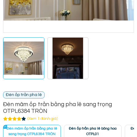
Đèn ốp trần pha lê
Đèn mâm ốp trần bằng pha lê sang trọng
OTPL6384 TRÒN
(Xem 1 đánh giá)
Đèn mâm ốp trần bằng pha lê
Đèn ốp trần pha lê bông hoa
Đèn
sang trọng OTPL6384 TRÒN
OTPL01