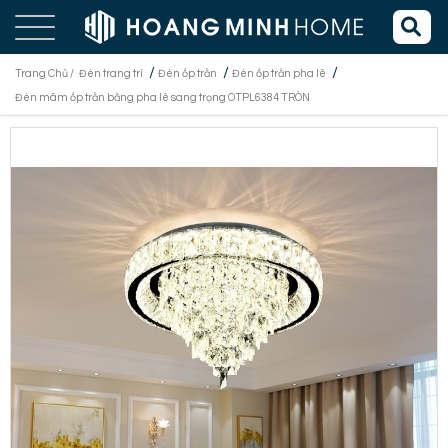
/
/
/
Trang Chủ /
Đèn trang trí
Đèn ốp trần
Đèn ốp trần pha lê
Đèn mâm ốp trần bằng pha lê sang trọng OTPL6384 TRÒN