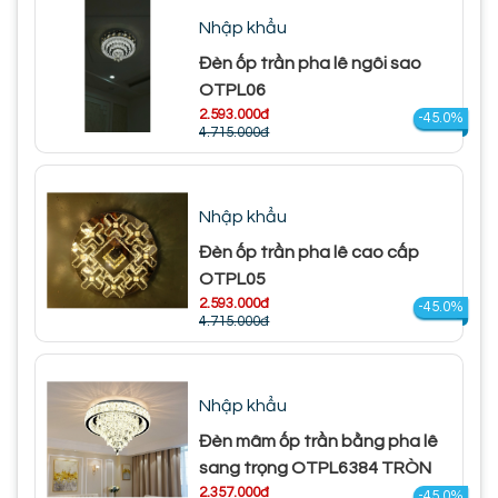
Nhập khẩu
Đèn ốp trần pha lê ngôi sao
OTPL06
2.593.000đ
-45.0%
4.715.000đ
Nhập khẩu
Đèn ốp trần pha lê cao cấp
OTPL05
2.593.000đ
-45.0%
4.715.000đ
Nhập khẩu
Đèn mâm ốp trần bằng pha lê
sang trọng OTPL6384 TRÒN
2.357.000đ
-45.0%