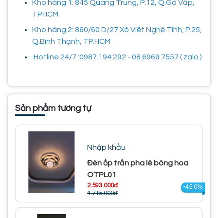
Kho hàng 1: 845 Quang Trung, P.12, Q.Gò Vấp,
TPHCM
Kho hàng 2: 860/60 D/27 Xô Viết Nghệ Tĩnh, P.25,
Q.Bình Thạnh, TP.HCM
Hotline 24/7 :0987.194.292 - 08.6969.7557 ( zalo )
Sản phẩm tương tự
Nhập khẩu
Đèn ốp trần pha lê bông hoa
OTPL01
2.593.000đ
-45.0%
4.715.000đ