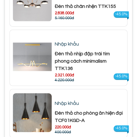
Đèn thả chân nhện TTK155
2.838.000đ
-45.0%
5.160.000đ
Nhập khẩu
Đèn thả nhịp đập trái tim
phong cách minimalism
TTK136
2.321.000đ
-45.0%
4.220.000đ
Nhập khẩu
Đèn thả cho phòng ăn hiện đại
TCF01KGD-A
220.000đ
-45.0%
400.000đ