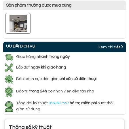
Sản phẩm thường được mua cùng
ƯU ĐÃI DỊCH VỤ
Xem chi tiết
Giao hàng
nhanh trong ngày
Lắp đặt
ngay khi giao hàng
Bảo hành cực đơn giản
chỉ cần số điện thoại
Bảo trì
trong 24h
có nhân viên đến tận nhà
Tổng đài kỹ thuật
0869697557
hỗ trợ miễn phí
suốt thời
gian sử dụng
Thông số kỹ thuật