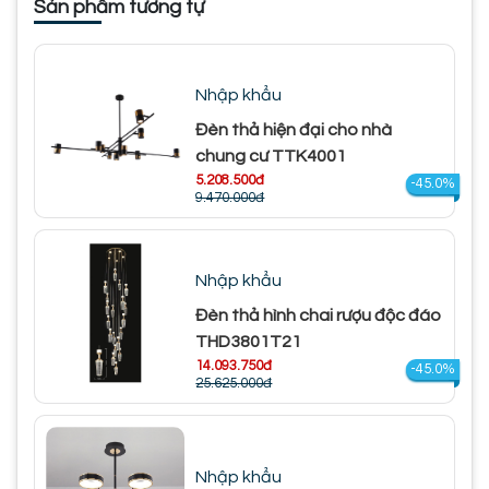
Sản phẩm tương tự
Nhập khẩu
Đèn thả hiện đại cho nhà
chung cư TTK4001
5.208.500đ
-45.0%
9.470.000đ
Nhập khẩu
Đèn thả hình chai rượu độc đáo
THD3801T21
14.093.750đ
-45.0%
25.625.000đ
Nhập khẩu