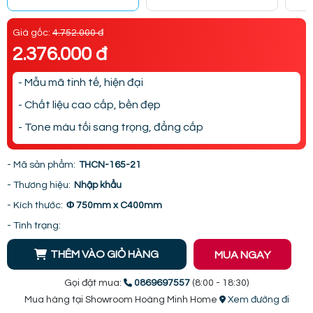
Giá gốc:
4.752.000 đ
2.376.000 đ
- Mẫu mã tinh tế, hiện đại
- Chất liệu cao cấp, bền đẹp
- Tone màu tối sang trọng, đẳng cấp
- Mã sản phẩm:
THCN-165-21
- Thương hiệu:
Nhập khẩu
- Kích thước:
Φ 750mm x C400mm
- Tình trạng:
THÊM VÀO GIỎ HÀNG
MUA NGAY
Gọi đặt mua:
0869697557
(8:00 - 18:30)
Mua hàng tại Showroom Hoàng Minh Home
Xem đường đi