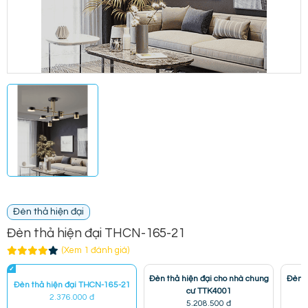
Đèn thả hiện đại
Đèn thả hiện đại THCN-165-21
(Xem 1 đánh giá)
Đèn thả hiện đại cho nhà chung
Đèn t
Đèn thả hiện đại THCN-165-21
cư TTK4001
2.376.000 đ
5.208.500 đ