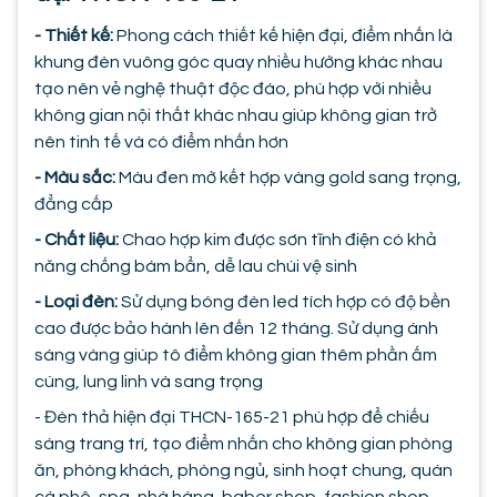
- Thiết kế:
Phong cách thiết kế hiện đại, điểm nhấn là
khung đèn vuông góc quay nhiều hướng khác nhau
tạo nên vẻ nghệ thuật độc đáo, phù hợp với nhiều
không gian nội thất khác nhau giúp không gian trở
nên tinh tế và có điểm nhấn hơn
- Màu sắc:
Màu đen mờ kết hợp vàng gold sang trọng,
đẳng cấp
- Chất liệu:
Chao hợp kim được sơn tĩnh điện có khả
năng chống bám bẩn, dễ lau chùi vệ sinh
- Loại đèn:
Sử dụng bóng đèn led tích hợp có độ bền
cao được bảo hành lên đến 12 tháng. Sử dụng ánh
sáng vàng giúp tô điểm không gian thêm phần ấm
cúng, lung linh và sang trọng
- Đèn thả hiện đại THCN-165-21 phù hợp để chiếu
sáng trang trí, tạo điểm nhấn cho không gian phòng
ăn, phòng khách, phòng ngủ, sinh hoạt chung, quán
cà phê, spa, nhà hàng, baber shop, fashion shop,