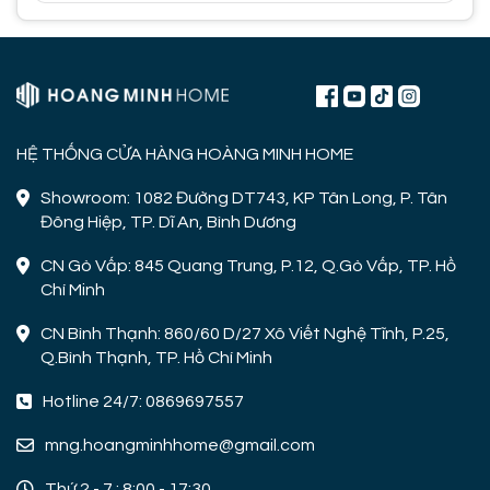
HỆ THỐNG CỬA HÀNG HOÀNG MINH HOME
Showroom: 1082 Đường DT743, KP Tân Long, P. Tân
Đông Hiệp, TP. Dĩ An, Bình Dương
CN Gò Vấp: 845 Quang Trung, P.12, Q.Gò Vấp, TP. Hồ
Chí Minh
CN Bình Thạnh: 860/60 D/27 Xô Viết Nghệ Tĩnh, P.25,
Q.Bình Thạnh, TP. Hồ Chí Minh
Hotline 24/7: 0869697557
mng.hoangminhhome@gmail.com
Thứ 2 - 7 : 8:00 - 17:30