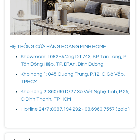
HỆ THỐNG CỬA HÀNG HOÀNG MINH HOME
Showroom: 1082 Đường DT743, KP Tân Long, P.
Tân Đông Hiệp, TP. Dĩ An, Bình Dương
Kho hàng 1: 845 Quang Trung, P.12, Q.Gò Vấp,
TPHCM
Kho hàng 2: 860/60 D/27 Xô Viết Nghệ Tĩnh, P.25,
Q.Bình Thạnh, TP.HCM
Hotline 24/7 :0987.194.292 - 08.6969.7557 ( zalo )