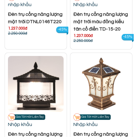
nhập khẩu
Nhập khẩu
Đèn trụ cổng năng lượng
Đèn trụ cổng năng lượng
mặt trời DTNL0146T220
mặt trời màu đồng kiểu
1.237.000đ
tân cổ điển TD-15-20
-45%
2.250.000đ
1.237.000đ
-45%
2.250.000đ
Giá Tốt Hốt Liền Tay
Giá Tốt Hốt Liền Tay
Nhập khẩu
Nhập khẩu
Đèn trụ cổng năng lượng
Đèn trụ cổng năng lượng