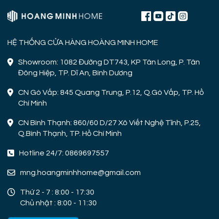
HỆ THỐNG CỬA HÀNG HOÀNG MINH HOME
Showroom: 1082 Đường DT743, KP Tân Long, P. Tân
Đông Hiệp, TP. Dĩ An, Bình Dương
CN Gò Vấp: 845 Quang Trung, P.12, Q.Gò Vấp, TP. Hồ
Chí Minh
CN Bình Thạnh: 860/60 D/27 Xô Viết Nghệ Tĩnh, P.25,
Q.Bình Thạnh, TP. Hồ Chí Minh
Hotline 24/7: 0869697557
mng.hoangminhhome@gmail.com
Thứ 2 - 7 : 8:00 - 17:30
Chủ nhật : 8:00 - 11:30