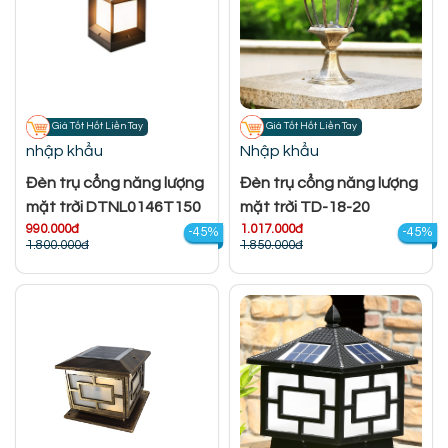
Giá Tốt Hốt Liền Tay
Giá Tốt Hốt Liền Tay
nhập khẩu
Nhập khẩu
Đèn trụ cổng năng lượng
Đèn trụ cổng năng lượng
mặt trời DTNL0146T150
mặt trời TD-18-20
990.000đ
1.017.000đ
-45%
-45%
1.800.000đ
1.850.000đ