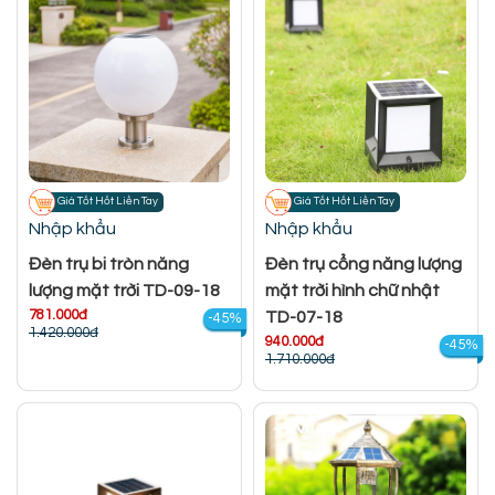
Giá Tốt Hốt Liền Tay
Giá Tốt Hốt Liền Tay
Nhập khẩu
Nhập khẩu
Đèn trụ bi tròn năng
Đèn trụ cổng năng lượng
lượng mặt trời TD-09-18
mặt trời hình chữ nhật
781.000đ
TD-07-18
-45%
1.420.000đ
940.000đ
-45%
1.710.000đ