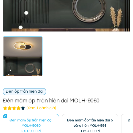
Đèn ốp trần hiện đại
Đèn mâm ốp trần hiện đại MOLH-9060
(Xem 1 đánh giá)
Đèn mâm ốp trần hiện đại
Đèn mâm ốp trần hiện đại 5
Đè
MOLH-9060
vòng tròn MOLH-991
2.013.000 đ
1.894.000 đ