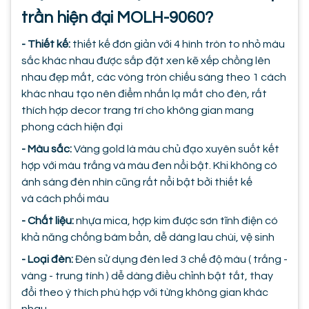
trần hiện đại MOLH-9060?
- Thiết kế:
thiết kế đơn giản với 4 hình tròn to nhỏ màu
sắc khác nhau được sắp đặt xen kẽ xếp chồng lên
nhau đẹp mắt, các vòng tròn chiếu sáng theo 1 cách
khác nhau tạo nên điểm nhấn lạ mắt cho đèn, rất
thích hợp decor trang trí cho không gian mang
phong cách hiện đại
- Màu sắc:
Vàng gold là màu chủ đạo xuyên suốt kết
hợp với màu trắng và màu đen nổi bật. Khi không có
ánh sáng đèn nhìn cũng rất nổi bật bởi thiết kế
và cách phối màu
- Chất liệu:
nhựa mica, hợp kim được sơn tĩnh điện có
khả năng chống bám bẩn, dễ dàng lau chùi, vệ sinh
- Loại đèn:
Đèn sử dụng đèn led 3 chế độ màu ( trắng -
vàng - trung tính ) dễ dàng điều chỉnh bật tắt, thay
đổi theo ý thích phù hợp với từng không gian khác
nhau