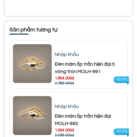
Sản phẩm tương tự
Nhập khẩu
Đèn mâm ốp trần hiện đại 5
vòng tròn MOLH-991
1.894.000đ
-50.0%
3.788.000đ
Nhập khẩu
Đèn mâm ốp trần hiện đại
MOLH-992
1.994.000đ
-50.0%
3.988.000đ