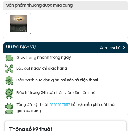
Sản phẩm thường được mua cùng
ƯU ĐÃI DỊCH VỤ
Xem chi tiết
Giao hàng
nhanh trong ngày
Lắp đặt
ngay khi giao hàng
Bảo hành cực đơn giản
chỉ cần số điện thoại
Bảo trì
trong 24h
có nhân viên đến tận nhà
Tổng đài kỹ thuật
0869697557
hỗ trợ miễn phí
suốt thời
gian sử dụng
Thông số kỹ thuật