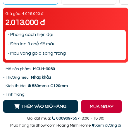
Giá gốc:
4.026.000 đ
2.013.000 đ
- Phong cách hiện đại
- Đèn led 3 chế độ màu
- Màu vàng gold sang trọng
- Mã sản phẩm:
MOLH-9060
- Thương hiệu:
Nhập khẩu
- Kích thước:
Φ 580mm x C120mm
- Tình trạng:
THÊM VÀO GIỎ HÀNG
MUA NGAY
Gọi đặt mua:
0869697557
(8:00 - 18:30)
Mua hàng tại Showroom Hoàng Minh Home
Xem đường đi