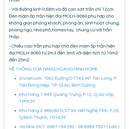
- Với đường kính 0.58m và độ cao sát trần chỉ 12cm.
Đèn mâm ốp trần hiện đại MOLH-9060 phù hợp cho
không gian phòng khách, phòng ăn, sinh hoạt chung,
phòng ngủ, nhà phố,homestay, chung cư với trần
thấp...
- Chiều cao trần phù hợp cho đèn mâm ốp trần hiện
đại MOLH-9060 từ 2m3 đến 3m5 với diện tích từ 10m2
đến 25m2
HỆ THỐNG CỬA HÀNG HOÀNG MINH HOME
Showroom: 1082 Đường DT743, KP Tân Long, P.
Tân Đông Hiệp, TP. Dĩ An, Bình Dương
Kho hàng 1: 845 Quang Trung, P.12, Q.Gò Vấp,
TPHCM
Kho hàng 2: 860/60 D/27 Xô Viết Nghệ Tĩnh, P.25,
Q.Bình Thạnh, TP.HCM
Hotline 24/7 :0987.194.292 - 08.6969.7557 ( zalo )