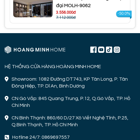
đại MOLH-9062
3.556.000đ
-50.0%
7.112.000đ
HỆ THỐNG CỬA HÀNG HOÀNG MINH HOME
Showroom: 1082 Đường DT743, KP Tân Long, P. Tân
Đông Hiệp, TP. Dĩ An, Bình Dương
CN Gò Vấp: 845 Quang Trung, P.12, Q.Gò Vấp, TP. Hồ
Chí Minh
CN Bình Thạnh: 860/60 D/27 Xô Viết Nghệ Tĩnh, P.25,
Q.Bình Thạnh, TP. Hồ Chí Minh
Hotline 24/7: 0869697557