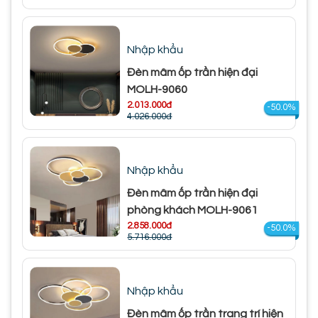
Nhập khẩu
Đèn mâm ốp trần hiện đại
MOLH-9060
2.013.000đ
-50.0%
4.026.000đ
Nhập khẩu
Đèn mâm ốp trần hiện đại
phòng khách MOLH-9061
2.858.000đ
-50.0%
5.716.000đ
Nhập khẩu
Đèn mâm ốp trần trang trí hiện